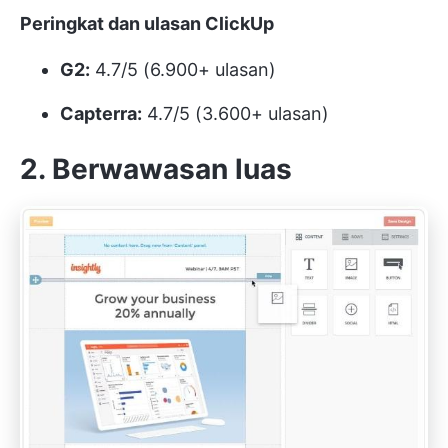
Peringkat dan ulasan ClickUp
G2:
4.7/5 (6.900+ ulasan)
Capterra:
4.7/5 (3.600+ ulasan)
2. Berwawasan luas