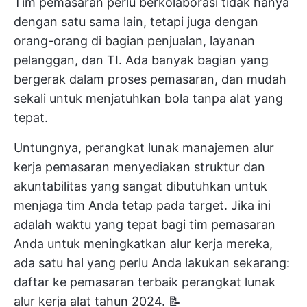
Tim pemasaran perlu berkolaborasi tidak hanya
dengan satu sama lain, tetapi juga dengan
orang-orang di bagian penjualan, layanan
pelanggan, dan TI. Ada banyak bagian yang
bergerak dalam proses pemasaran, dan mudah
sekali untuk menjatuhkan bola tanpa alat yang
tepat.
Untungnya,
perangkat lunak manajemen alur
kerja pemasaran
menyediakan struktur dan
akuntabilitas yang sangat dibutuhkan untuk
menjaga tim Anda tetap pada target. Jika ini
adalah waktu yang tepat bagi tim pemasaran
Anda untuk meningkatkan alur kerja mereka,
ada satu hal yang perlu Anda lakukan sekarang:
daftar ke pemasaran terbaik
perangkat lunak
alur kerja
alat tahun 2024. 📝