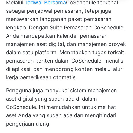
Melalui
Jadwal Bersama
CoSchedule
terkenal
sebagai penjadwal pemasaran, tetapi juga
menawarkan langganan paket pemasaran
lengkap. Dengan Suite Pemasaran CoSchedule,
Anda mendapatkan
kalender pemasaran
manajemen aset digital, dan manajemen proyek
dalam satu platform.
Menetapkan tugas terkait
pemasaran konten
dalam CoSchedule, menulis
di aplikasi, dan mendorong konten melalui alur
kerja pemeriksaan otomatis.
Pengguna juga menyukai sistem manajemen
aset digital yang sudah ada di dalam
CoSchedule. Ini memudahkan untuk melihat
aset Anda yang sudah ada dan menghindari
pengerjaan ulang.