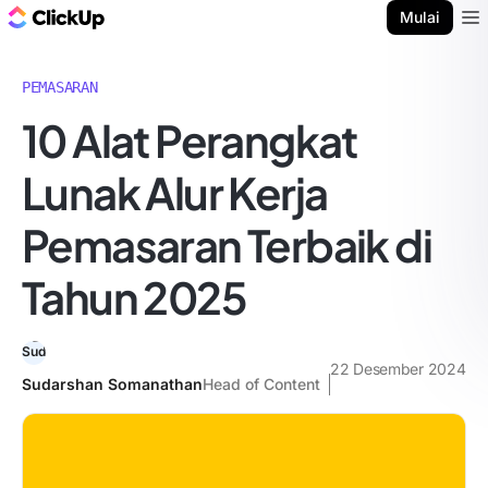
Blog ClickUp
Mulai
Ope
PEMASARAN
10 Alat Perangkat
Lunak Alur Kerja
Pemasaran Terbaik di
Tahun 2025
22 Desember 2024
Sudarshan Somanathan
Head of Content