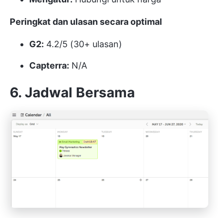
Peringkat dan ulasan secara optimal
G2:
4.2/5 (30+ ulasan)
Capterra:
N/A
6. Jadwal Bersama