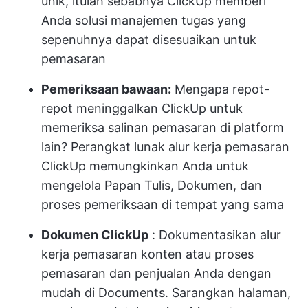
unik, itulah sebabnya ClickUp memberi
Anda solusi manajemen tugas yang
sepenuhnya dapat disesuaikan untuk
pemasaran
Pemeriksaan bawaan:
Mengapa repot-
repot meninggalkan ClickUp untuk
memeriksa salinan pemasaran di platform
lain? Perangkat lunak alur kerja pemasaran
ClickUp memungkinkan Anda untuk
mengelola Papan Tulis, Dokumen, dan
proses pemeriksaan di tempat yang sama
Dokumen ClickUp
: Dokumentasikan alur
kerja pemasaran konten atau proses
pemasaran dan penjualan Anda dengan
mudah di Documents. Sarangkan halaman,