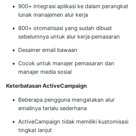
900+ integrasi aplikasi ke dalam perangkat
lunak manajemen alur kerja
800+ otomatisasi yang sudah dibuat
sebelumnya untuk alur kerja pemasaran
Desainer email bawaan
Cocok untuk manajer pemasaran dan
manajer media sosial
Keterbatasan ActiveCampaign
Beberapa pengguna mengatakan alur
emailnya terlalu sederhana
ActiveCampaign tidak memiliki kustomisasi
tingkat lanjut