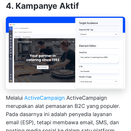
4. Kampanye Aktif
Melalui
ActiveCampaign
ActiveCampaign
merupakan alat pemasaran B2C yang populer.
Pada dasarnya ini adalah penyedia layanan
email (ESP), tetapi membawa email, SMS, dan
posting media sosial ke dalam satu platform.