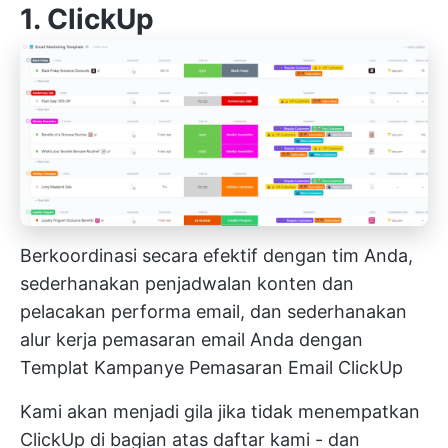
1.
ClickUp
Berkoordinasi secara efektif dengan tim Anda,
sederhanakan penjadwalan konten dan
pelacakan performa email, dan sederhanakan
alur kerja pemasaran email Anda dengan
Templat Kampanye Pemasaran Email ClickUp
Kami akan menjadi gila jika tidak menempatkan
ClickUp di bagian atas daftar kami - dan