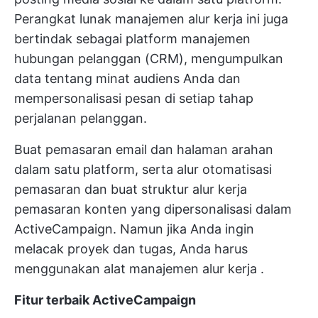
Perangkat lunak manajemen alur kerja ini juga
bertindak sebagai platform manajemen
hubungan pelanggan (CRM), mengumpulkan
data tentang minat audiens Anda dan
mempersonalisasi pesan di setiap tahap
perjalanan pelanggan.
Buat pemasaran email dan halaman arahan
dalam satu platform, serta alur otomatisasi
pemasaran dan buat struktur alur kerja
pemasaran konten yang dipersonalisasi dalam
ActiveCampaign. Namun jika Anda ingin
melacak proyek dan tugas, Anda harus
menggunakan
alat manajemen alur kerja
.
Fitur terbaik ActiveCampaign