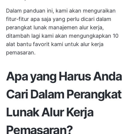
Dalam panduan ini, kami akan menguraikan
fitur-fitur apa saja yang perlu dicari dalam
perangkat lunak manajemen alur kerja,
ditambah lagi kami akan mengungkapkan 10
alat bantu favorit kami untuk alur kerja
pemasaran.
Apa yang Harus Anda
Cari Dalam Perangkat
Lunak Alur Kerja
Pemasaran?