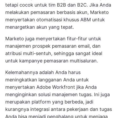
tetapi cocok untuk tim B2B dan B2C. Jika Anda
melakukan pemasaran berbasis akun, Marketo
menyertakan otomatisasi khusus ABM untuk
menargetkan akun yang tepat.
Marketo juga menyertakan fitur-fitur untuk
manajemen prospek
pemasaran email, dan
atribusi multi-sentuh, sehingga sangat ideal
untuk kampanye pemasaran multisaluran.
Kelemahannya adalah Anda harus
meningkatkan langganan Anda untuk
menyertakan Adobe Workfront jika Anda
menginginkan solusi manajemen tugas. Ini juga
merupakan platform yang berbeda, jadi
kurangnya integrasi antara pekerjaan dan tugas
Anda bisa menjadi penghalang untuk menjaga