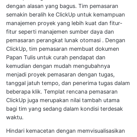
dengan alasan yang bagus. Tim pemasaran
semakin beralih ke ClickUp untuk kemampuan
manajemen proyek yang lebih kuat dan fitur-
fitur seperti
manajemen sumber daya
dan
pemasaran
perangkat lunak otomasi
.
Dengan
ClickUp, tim pemasaran
membuat dokumen
Papan Tulis untuk curah pendapat dan
kemudian dengan mudah mengubahnya
menjadi
proyek pemasaran
dengan tugas,
tanggal jatuh tempo, dan penerima tugas dalam
beberapa klik.
Templat rencana pemasaran
ClickUp
juga merupakan nilai tambah utama
bagi tim yang sedang dalam kondisi terdesak
waktu.
Hindari kemacetan dengan memvisualisasikan