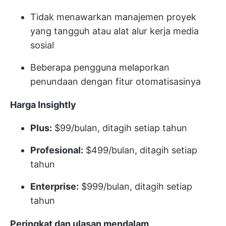
Tidak menawarkan manajemen proyek
yang tangguh atau alat alur kerja media
sosial
Beberapa pengguna melaporkan
penundaan dengan fitur otomatisasinya
Harga Insightly
Plus:
$99/bulan, ditagih setiap tahun
Profesional:
$499/bulan, ditagih setiap
tahun
Enterprise:
$999/bulan, ditagih setiap
tahun
Peringkat dan ulasan mendalam