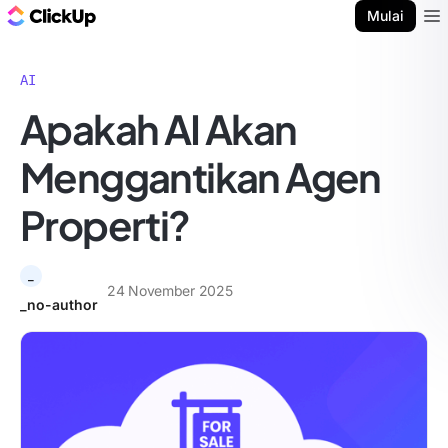
Blog ClickUp
Mulai
Ope
AI
Apakah AI Akan
Menggantikan Agen
Properti?
_
24 November 2025
_no-author