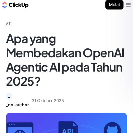
Blog ClickUp
Mulai
Ope
AI
Apa yang
Membedakan OpenAI
Agentic AI pada Tahun
2025?
_
31 Oktober 2025
_no-author