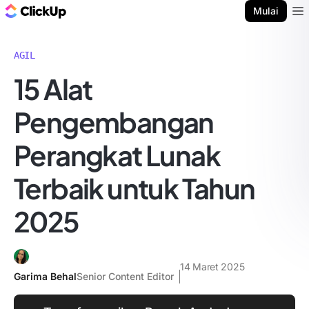
Blog ClickUp
Mulai
Ope
AGIL
15 Alat
Pengembangan
Perangkat Lunak
Terbaik untuk Tahun
2025
14 Maret 2025
Garima Behal
Senior Content Editor