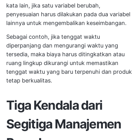
kata lain, jika satu variabel berubah,
penyesuaian harus dilakukan pada dua variabel
lainnya untuk mengembalikan keseimbangan.
Sebagai contoh, jika tenggat waktu
diperpanjang dan mengurangi waktu yang
tersedia, maka biaya harus ditingkatkan atau
ruang lingkup dikurangi untuk memastikan
tenggat waktu yang baru terpenuhi dan produk
tetap berkualitas.
Tiga Kendala dari
Segitiga Manajemen