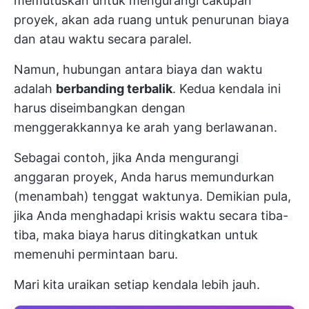
memutuskan untuk mengurangi cakupan
proyek, akan ada ruang untuk penurunan biaya
dan atau waktu secara paralel.
Namun, hubungan antara biaya dan waktu
adalah
berbanding terbalik
. Kedua kendala ini
harus diseimbangkan dengan
menggerakkannya ke arah yang berlawanan.
Sebagai contoh, jika Anda mengurangi
anggaran proyek, Anda harus memundurkan
(menambah) tenggat waktunya. Demikian pula,
jika Anda menghadapi krisis waktu secara tiba-
tiba, maka biaya harus ditingkatkan untuk
memenuhi permintaan baru.
Mari kita uraikan setiap kendala lebih jauh.