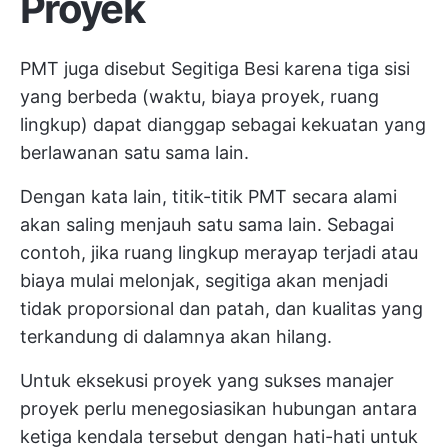
Proyek
PMT juga disebut Segitiga Besi karena tiga sisi
yang berbeda (waktu, biaya proyek, ruang
lingkup) dapat dianggap sebagai kekuatan yang
berlawanan satu sama lain.
Dengan kata lain, titik-titik PMT secara alami
akan saling menjauh satu sama lain. Sebagai
contoh, jika
ruang lingkup merayap
terjadi atau
biaya mulai melonjak, segitiga akan menjadi
tidak proporsional dan patah, dan kualitas yang
terkandung di dalamnya akan hilang.
Untuk
eksekusi proyek yang sukses
manajer
proyek perlu menegosiasikan hubungan antara
ketiga kendala tersebut dengan hati-hati untuk