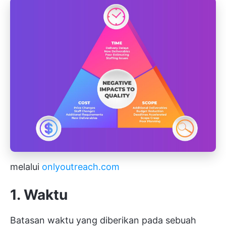
melalui
onlyoutreach.com
1. Waktu
Batasan waktu yang diberikan pada sebuah