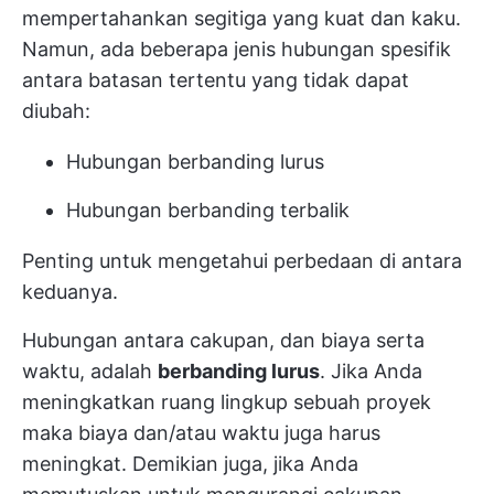
mempertahankan segitiga yang kuat dan kaku.
Namun, ada beberapa jenis hubungan spesifik
antara batasan tertentu yang tidak dapat
diubah:
Hubungan berbanding lurus
Hubungan berbanding terbalik
Penting untuk mengetahui perbedaan di antara
keduanya.
Hubungan antara cakupan, dan biaya serta
waktu, adalah
berbanding lurus
. Jika Anda
meningkatkan
ruang lingkup sebuah proyek
maka biaya dan/atau waktu juga harus
meningkat. Demikian juga, jika Anda