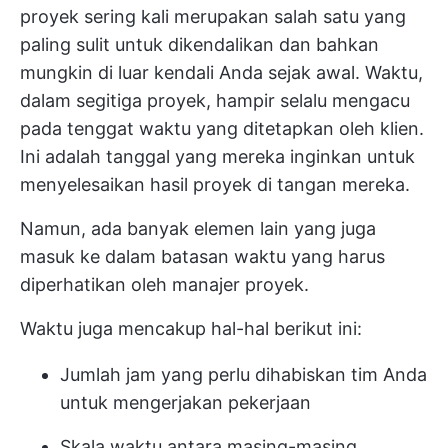
proyek sering kali merupakan salah satu yang
paling sulit untuk dikendalikan dan bahkan
mungkin di luar kendali Anda sejak awal. Waktu,
dalam segitiga proyek, hampir selalu mengacu
pada tenggat waktu yang ditetapkan oleh klien.
Ini adalah tanggal yang mereka inginkan untuk
menyelesaikan
hasil proyek
di tangan mereka.
Namun, ada banyak elemen lain yang juga
masuk ke dalam batasan waktu yang harus
diperhatikan oleh manajer proyek.
Waktu juga mencakup hal-hal berikut ini:
Jumlah jam yang perlu dihabiskan tim Anda
untuk mengerjakan pekerjaan
Skala waktu antara masing-masing