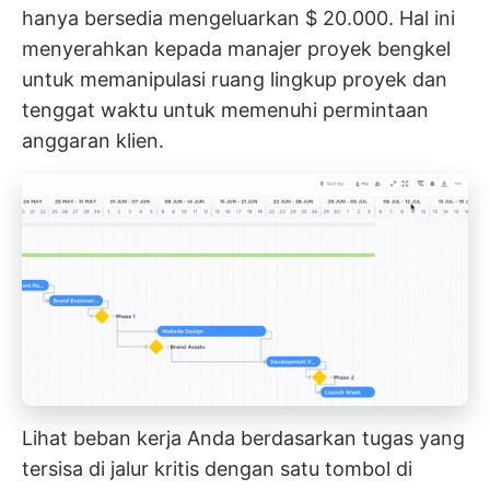
hanya bersedia mengeluarkan $ 20.000. Hal ini
menyerahkan kepada manajer proyek bengkel
untuk
memanipulasi ruang lingkup proyek
dan
tenggat waktu untuk memenuhi permintaan
anggaran klien.
Lihat beban kerja Anda berdasarkan tugas yang
tersisa di
jalur kritis
dengan satu tombol di