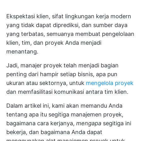
Ekspektasi klien, sifat lingkungan kerja modern
yang tidak dapat diprediksi, dan sumber daya
yang terbatas, semuanya membuat pengelolaan
klien, tim, dan proyek Anda menjadi
menantang.
Jadi, manajer proyek telah menjadi bagian
penting dari hampir setiap bisnis, apa pun
ukuran atau sektornya, untuk
mengelola proyek
dan memfasilitasi komunikasi antara tim klien.
Dalam artikel ini, kami akan memandu Anda
tentang apa itu segitiga manajemen proyek,
bagaimana cara kerjanya,
mengapa
segitiga ini
bekerja, dan bagaimana Anda dapat
menggunakan alat manajemen proyek
untuk