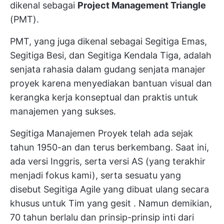
dikenal sebagai
Project Management Triangle
(PMT).
PMT, yang juga dikenal sebagai Segitiga Emas,
Segitiga Besi, dan Segitiga Kendala Tiga, adalah
senjata rahasia dalam gudang senjata manajer
proyek karena menyediakan bantuan visual dan
kerangka kerja konseptual dan praktis untuk
manajemen yang sukses.
Segitiga Manajemen Proyek telah ada sejak
tahun 1950-an dan terus berkembang. Saat ini,
ada versi Inggris, serta versi AS (yang terakhir
menjadi fokus kami), serta sesuatu yang
disebut Segitiga Agile yang dibuat ulang secara
khusus untuk
Tim yang gesit
. Namun demikian,
70 tahun berlalu dan prinsip-prinsip inti dari