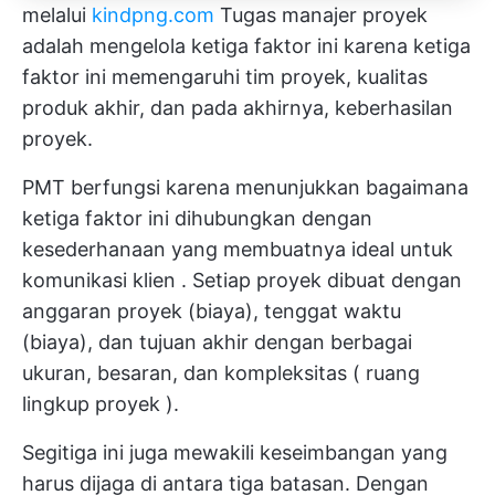
melalui
kindpng.com
Tugas manajer proyek
adalah mengelola ketiga faktor ini karena ketiga
faktor ini memengaruhi tim proyek, kualitas
produk akhir, dan pada akhirnya, keberhasilan
proyek.
PMT berfungsi karena menunjukkan bagaimana
ketiga faktor ini dihubungkan dengan
kesederhanaan yang membuatnya ideal untuk
komunikasi klien
. Setiap proyek dibuat dengan
anggaran proyek
(biaya), tenggat waktu
(biaya), dan tujuan akhir dengan berbagai
ukuran, besaran, dan kompleksitas (
ruang
lingkup proyek
).
Segitiga ini juga mewakili keseimbangan yang
harus dijaga di antara tiga batasan. Dengan