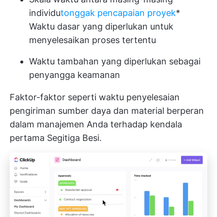
individu
tonggak pencapaian proyek
*
Waktu dasar yang diperlukan untuk
menyelesaikan proses tertentu
Waktu tambahan yang diperlukan sebagai
penyangga keamanan
Faktor-faktor seperti waktu penyelesaian
pengiriman sumber daya dan material berperan
dalam manajemen Anda terhadap kendala
pertama Segitiga Besi.