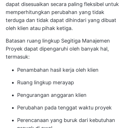
dapat disesuaikan secara paling fleksibel untuk
memperhitungkan perubahan yang tidak
terduga dan tidak dapat dihindari yang dibuat
oleh klien atau pihak ketiga.
Batasan ruang lingkup Segitiga Manajemen
Proyek dapat dipengaruhi oleh banyak hal,
termasuk:
Penambahan hasil kerja oleh klien
Ruang lingkup merayap
Pengurangan anggaran klien
Perubahan pada tenggat waktu proyek
Perencanaan yang buruk dari kebutuhan