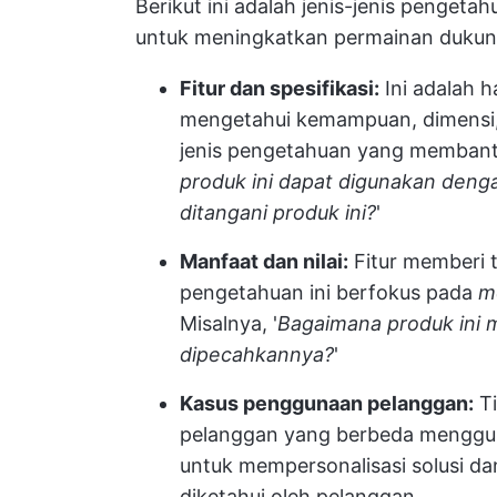
Berikut ini adalah jenis-jenis penget
untuk meningkatkan permainan dukun
Fitur dan spesifikasi:
Ini adalah h
mengetahui kemampuan, dimensi, fi
jenis pengetahuan yang membantu
produk ini dapat digunakan deng
ditangani produk ini?
'
Manfaat dan nilai:
Fitur memberi t
pengetahuan ini berfokus pada
m
Misalnya, '
Bagaimana produk ini
dipecahkannya?
'
Kasus penggunaan pelanggan:
Ti
pelanggan yang berbeda menggu
untuk mempersonalisasi solusi da
diketahui oleh pelanggan