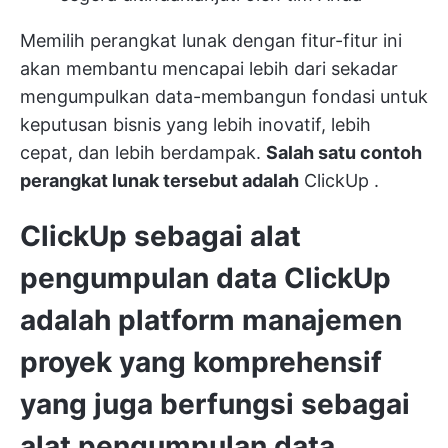
Memilih perangkat lunak dengan fitur-fitur ini
akan membantu mencapai lebih dari sekadar
mengumpulkan data-membangun fondasi untuk
keputusan bisnis yang lebih inovatif, lebih
cepat, dan lebih berdampak.
Salah satu contoh
perangkat lunak tersebut adalah
ClickUp
.
ClickUp sebagai alat
pengumpulan data
ClickUp
adalah platform manajemen
proyek yang komprehensif
yang juga berfungsi sebagai
alat pengumpulan data