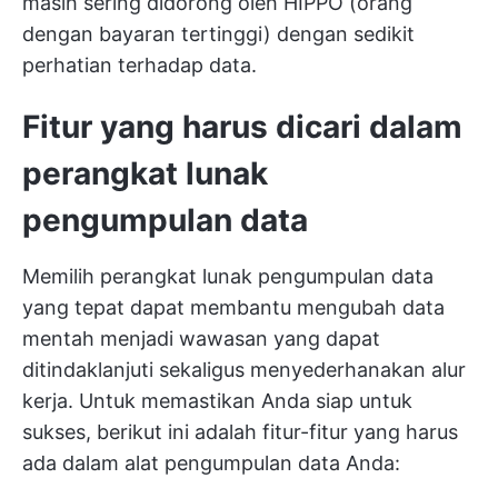
masih sering didorong oleh HIPPO (orang
dengan bayaran tertinggi) dengan sedikit
perhatian terhadap data.
Fitur yang harus dicari dalam
perangkat lunak
pengumpulan data
Memilih perangkat lunak pengumpulan data
yang tepat dapat membantu mengubah data
mentah menjadi wawasan yang dapat
ditindaklanjuti sekaligus menyederhanakan alur
kerja. Untuk memastikan Anda siap untuk
sukses, berikut ini adalah fitur-fitur yang harus
ada dalam alat pengumpulan data Anda: