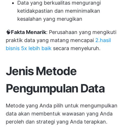
Data yang berkualitas mengurangi
ketidakpastian dan meminimalkan
kesalahan yang merugikan
🧠
Fakta Menarik
: Perusahaan yang mengikuti
praktik data yang matang mencapai
2.hasil
bisnis 5x lebih baik
secara menyeluruh.
Jenis Metode
Pengumpulan Data
Metode yang Anda pilih untuk mengumpulkan
data akan membentuk wawasan yang Anda
peroleh dan strategi yang Anda terapkan.