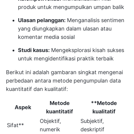
produk untuk mengumpulkan umpan balik
Ulasan pelanggan:
Menganalisis sentimen
yang diungkapkan dalam ulasan atau
komentar media sosial
Studi kasus:
Mengeksplorasi kisah sukses
untuk mengidentifikasi praktik terbaik
Berikut ini adalah gambaran singkat mengenai
perbedaan antara metode pengumpulan data
kuantitatif dan kualitatif:
Metode
**Metode
Aspek
kuantitatif
kualitatif
Objektif,
Subjektif,
Sifat**
numerik
deskriptif