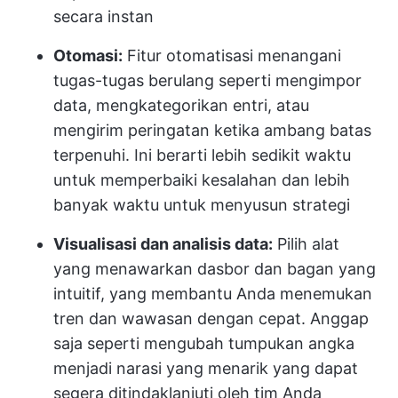
secara instan
Otomasi:
Fitur otomatisasi menangani
tugas-tugas berulang seperti mengimpor
data, mengkategorikan entri, atau
mengirim peringatan ketika ambang batas
terpenuhi. Ini berarti lebih sedikit waktu
untuk memperbaiki kesalahan dan lebih
banyak waktu untuk menyusun strategi
Visualisasi dan analisis data:
Pilih alat
yang menawarkan dasbor dan bagan yang
intuitif, yang membantu Anda menemukan
tren dan wawasan dengan cepat. Anggap
saja seperti mengubah tumpukan angka
menjadi narasi yang menarik yang dapat
segera ditindaklanjuti oleh tim Anda