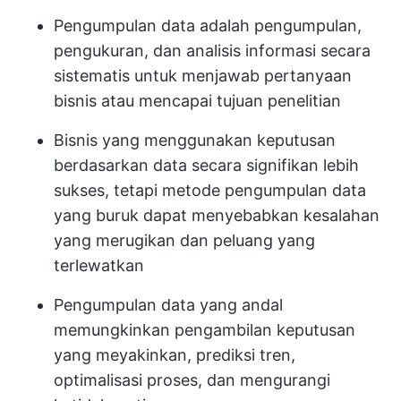
Pengumpulan data adalah pengumpulan,
pengukuran, dan analisis informasi secara
sistematis untuk menjawab pertanyaan
bisnis atau mencapai tujuan penelitian
Bisnis yang menggunakan keputusan
berdasarkan data secara signifikan lebih
sukses, tetapi metode pengumpulan data
yang buruk dapat menyebabkan kesalahan
yang merugikan dan peluang yang
terlewatkan
Pengumpulan data yang andal
memungkinkan pengambilan keputusan
yang meyakinkan, prediksi tren,
optimalisasi proses, dan mengurangi