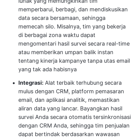
lunak yang memungkinkan tim
memperbarui, berbagi, dan mendiskusikan
data secara bersamaan, sehingga
memecah silo. Misalnya, tim yang bekerja
di berbagai zona waktu dapat
mengomentari hasil survei secara real-time
atau memberikan umpan balik instan
tentang kinerja kampanye tanpa utas email
yang tak ada habisnya
Integrasi:
Alat terbaik terhubung secara
mulus dengan CRM, platform pemasaran
email, dan aplikasi analitik, memastikan
aliran data yang lancar. Bayangkan hasil
survei Anda secara otomatis tersinkronisasi
dengan CRM Anda, sehingga tim penjualan
dapat bertindak berdasarkan wawasan