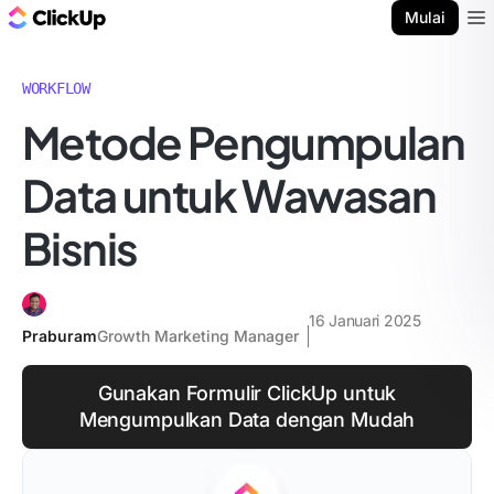
Blog ClickUp
Mulai
Ope
WORKFLOW
Metode Pengumpulan
Data untuk Wawasan
Bisnis
16 Januari 2025
Praburam
Growth Marketing Manager
Gunakan Formulir ClickUp untuk
Mengumpulkan Data dengan Mudah