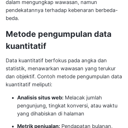
dalam mengungkap wawasan, namun
pendekatannya terhadap kebenaran berbeda-
beda.
Metode pengumpulan data
kuantitatif
Data kuantitatif berfokus pada angka dan
statistik, menawarkan wawasan yang terukur
dan objektif. Contoh metode pengumpulan data
kuantitatif meliputi:
Analisis situs web:
Melacak jumlah
pengunjung, tingkat konversi, atau waktu
yang dihabiskan di halaman
Metrik penjualan:
Pendapatan bulanan,