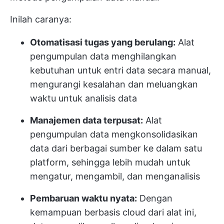
Inilah caranya:
Otomatisasi tugas yang berulang:
Alat
pengumpulan data menghilangkan
kebutuhan untuk entri data secara manual,
mengurangi kesalahan dan meluangkan
waktu untuk analisis data
Manajemen data terpusat:
Alat
pengumpulan data mengkonsolidasikan
data dari berbagai sumber ke dalam satu
platform, sehingga lebih mudah untuk
mengatur, mengambil, dan menganalisis
Pembaruan waktu nyata:
Dengan
kemampuan berbasis cloud dari alat ini,