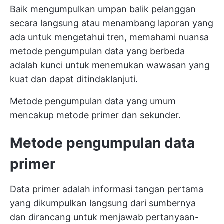
Baik mengumpulkan umpan balik pelanggan
secara langsung atau menambang laporan yang
ada untuk mengetahui tren, memahami nuansa
metode pengumpulan data yang berbeda
adalah kunci untuk menemukan wawasan yang
kuat dan dapat ditindaklanjuti.
Metode pengumpulan data yang umum
mencakup metode primer dan sekunder.
Metode pengumpulan data
primer
Data primer adalah informasi tangan pertama
yang dikumpulkan langsung dari sumbernya
dan dirancang untuk menjawab pertanyaan-