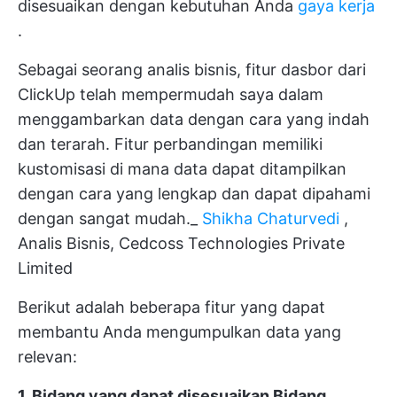
disesuaikan dengan kebutuhan Anda
gaya kerja
.
Sebagai seorang analis bisnis, fitur dasbor dari
ClickUp telah mempermudah saya dalam
menggambarkan data dengan cara yang indah
dan terarah. Fitur perbandingan memiliki
kustomisasi di mana data dapat ditampilkan
dengan cara yang lengkap dan dapat dipahami
dengan sangat mudah._
Shikha Chaturvedi
,
Analis Bisnis, Cedcoss Technologies Private
Limited
Berikut adalah beberapa fitur yang dapat
membantu Anda mengumpulkan data yang
relevan:
1. Bidang yang dapat disesuaikan
Bidang