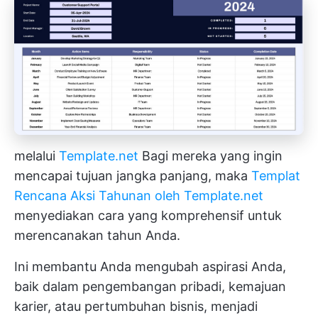
melalui
Template.net
Bagi mereka yang ingin
mencapai tujuan jangka panjang, maka
Templat
Rencana Aksi Tahunan oleh Template.net
menyediakan cara yang komprehensif untuk
merencanakan tahun Anda.
Ini membantu Anda mengubah aspirasi Anda,
baik dalam pengembangan pribadi, kemajuan
karier, atau pertumbuhan bisnis, menjadi