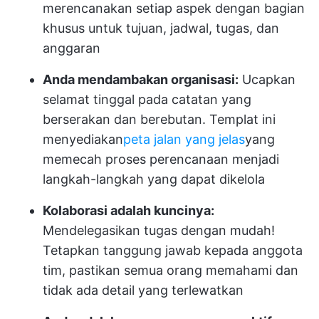
merencanakan setiap aspek dengan bagian
khusus untuk tujuan, jadwal, tugas, dan
anggaran
Anda mendambakan organisasi:
Ucapkan
selamat tinggal pada catatan yang
berserakan dan berebutan. Templat ini
menyediakan
peta jalan yang jelas
yang
memecah proses perencanaan menjadi
langkah-langkah yang dapat dikelola
Kolaborasi adalah kuncinya:
Mendelegasikan tugas dengan mudah!
Tetapkan tanggung jawab kepada anggota
tim, pastikan semua orang memahami dan
tidak ada detail yang terlewatkan