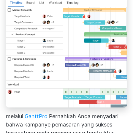
melalui
GanttPro
Pernahkah Anda menyadari
bahwa kampanye pemasaran yang sukses
bergantung pada rencana yang terstruktur