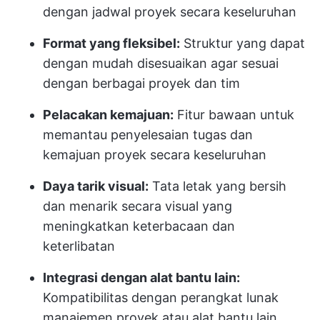
dengan jadwal proyek secara keseluruhan
Format yang fleksibel:
Struktur yang dapat
dengan mudah disesuaikan agar sesuai
dengan berbagai proyek dan tim
Pelacakan kemajuan:
Fitur bawaan untuk
memantau penyelesaian tugas dan
kemajuan proyek secara keseluruhan
Daya tarik visual:
Tata letak yang bersih
dan menarik secara visual yang
meningkatkan keterbacaan dan
keterlibatan
Integrasi dengan alat bantu lain:
Kompatibilitas dengan perangkat lunak
manajemen proyek atau alat bantu lain