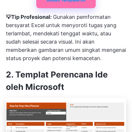
💡Tip Profesional:
Gunakan pemformatan
bersyarat Excel untuk menyoroti tugas yang
terlambat, mendekati tenggat waktu, atau
sudah selesai secara visual. Ini akan
memberikan gambaran umum singkat mengenai
status proyek dan potensi kemacetan.
2. Templat Perencana Ide
oleh Microsoft