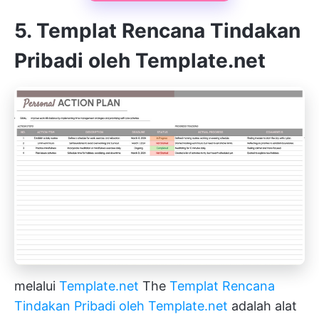
5. Templat Rencana Tindakan
Pribadi oleh Template.net
melalui
Template.net
The
Templat Rencana
Tindakan Pribadi oleh Template.net
adalah alat