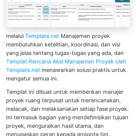
melalui
Template.net
Manajemen proyek
membutuhkan ketelitian, koordinasi, dan visi
yang jelas tentang tugas-tugas yang ada, dan
Templat Rencana Aksi Manajemen Proyek oleh
Template.net
menawarkan solusi praktis untuk
mengatur semua ini.
Templat ini dibuat untuk memberikan manajer
proyek ruang terpusat untuk merencanakan,
melacak, dan melaksanakan setiap fase proyek.
Ini termasuk bagian yang mendefinisikan tujuan
proyek, menguraikan hasil utama, dan
menugaskan peran kepada anggota tim.