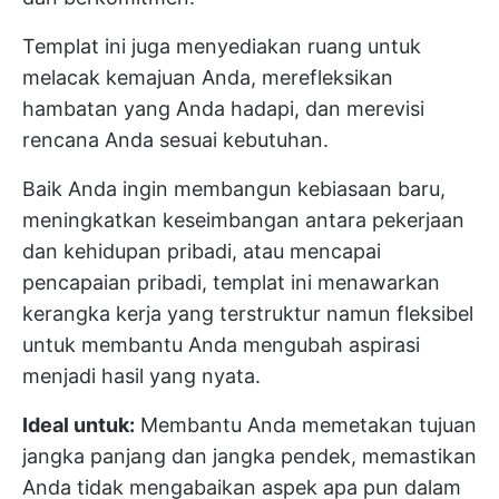
Templat ini juga menyediakan ruang untuk
melacak kemajuan Anda, merefleksikan
hambatan yang Anda hadapi, dan merevisi
rencana Anda sesuai kebutuhan.
Baik Anda ingin membangun kebiasaan baru,
meningkatkan keseimbangan antara pekerjaan
dan kehidupan pribadi, atau mencapai
pencapaian pribadi, templat ini menawarkan
kerangka kerja yang terstruktur namun fleksibel
untuk membantu Anda mengubah aspirasi
menjadi hasil yang nyata.
Ideal untuk:
Membantu Anda memetakan tujuan
jangka panjang dan jangka pendek, memastikan
Anda tidak mengabaikan aspek apa pun dalam