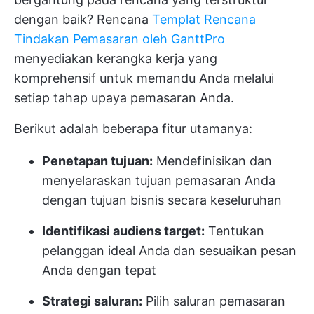
dengan baik? Rencana
Templat Rencana
Tindakan Pemasaran oleh GanttPro
menyediakan kerangka kerja yang
komprehensif untuk memandu Anda melalui
setiap tahap upaya pemasaran Anda.
Berikut adalah beberapa fitur utamanya:
Penetapan tujuan:
Mendefinisikan dan
menyelaraskan tujuan pemasaran Anda
dengan tujuan bisnis secara keseluruhan
Identifikasi audiens target:
Tentukan
pelanggan ideal Anda dan sesuaikan pesan
Anda dengan tepat
Strategi saluran:
Pilih saluran pemasaran