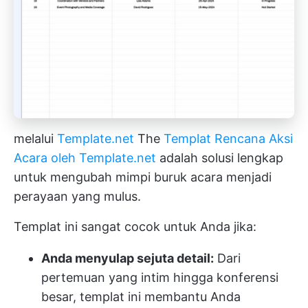
melalui
Template.net
The
Templat Rencana Aksi
Acara oleh Template.net
adalah solusi lengkap
untuk mengubah mimpi buruk acara menjadi
perayaan yang mulus.
Templat ini sangat cocok untuk Anda jika:
Anda menyulap sejuta detail:
Dari
pertemuan yang intim hingga konferensi
besar, templat ini membantu Anda