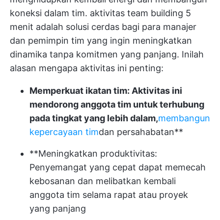
koneksi dalam tim. aktivitas team building 5
menit adalah solusi cerdas bagi para manajer
dan pemimpin tim yang ingin meningkatkan
dinamika tanpa komitmen yang panjang. Inilah
alasan mengapa aktivitas ini penting:
Memperkuat ikatan tim: Aktivitas ini
mendorong anggota tim untuk terhubung
pada tingkat yang lebih dalam,
membangun
kepercayaan tim
dan persahabatan**
**Meningkatkan produktivitas:
Penyemangat yang cepat dapat memecah
kebosanan dan melibatkan kembali
anggota tim selama rapat atau proyek
yang panjang