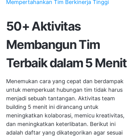
Mempertahankan Tim Berkinerja Tinggi
50+ Aktivitas
Membangun Tim
Terbaik dalam 5 Menit
Menemukan cara yang cepat dan berdampak
untuk memperkuat hubungan tim tidak harus
menjadi sebuah tantangan. Aktivitas team
building 5 menit ini dirancang untuk
meningkatkan kolaborasi, memicu kreativitas,
dan meningkatkan keterlibatan. Berikut ini
adalah daftar yang dikategorikan agar sesuai