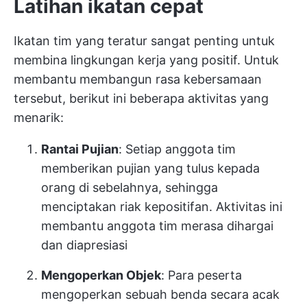
Latihan ikatan cepat
Ikatan tim yang teratur sangat penting untuk
membina lingkungan kerja yang positif. Untuk
membantu membangun rasa kebersamaan
tersebut, berikut ini beberapa aktivitas yang
menarik:
Rantai Pujian
: Setiap anggota tim
memberikan pujian yang tulus kepada
orang di sebelahnya, sehingga
menciptakan riak kepositifan. Aktivitas ini
membantu anggota tim merasa dihargai
dan diapresiasi
Mengoperkan Objek
: Para peserta
mengoperkan sebuah benda secara acak