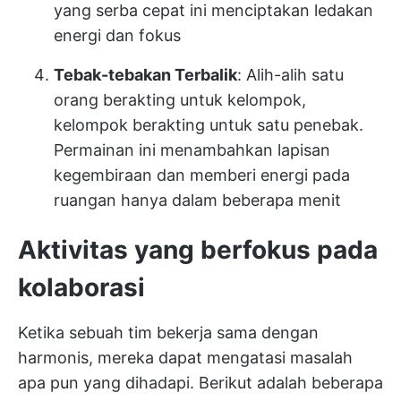
yang serba cepat ini menciptakan ledakan
energi dan fokus
Tebak-tebakan Terbalik
: Alih-alih satu
orang berakting untuk kelompok,
kelompok berakting untuk satu penebak.
Permainan ini menambahkan lapisan
kegembiraan dan memberi energi pada
ruangan hanya dalam beberapa menit
Aktivitas yang berfokus pada
kolaborasi
Ketika sebuah tim bekerja sama dengan
harmonis, mereka dapat mengatasi masalah
apa pun yang dihadapi. Berikut adalah beberapa