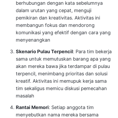
berhubungan dengan kata sebelumnya
dalam urutan yang cepat, menguji
pemikiran dan kreativitas. Aktivitas ini
membangun fokus dan mendorong
komunikasi yang efektif dengan cara yang
menyenangkan
Skenario Pulau Terpencil
: Para tim bekerja
sama untuk memutuskan barang apa yang
akan mereka bawa jika terdampar di pulau
terpencil, menimbang prioritas dan solusi
kreatif. Aktivitas ini memupuk kerja sama
tim sekaligus memicu diskusi pemecahan
masalah
Rantai Memori
: Setiap anggota tim
menyebutkan nama mereka bersama