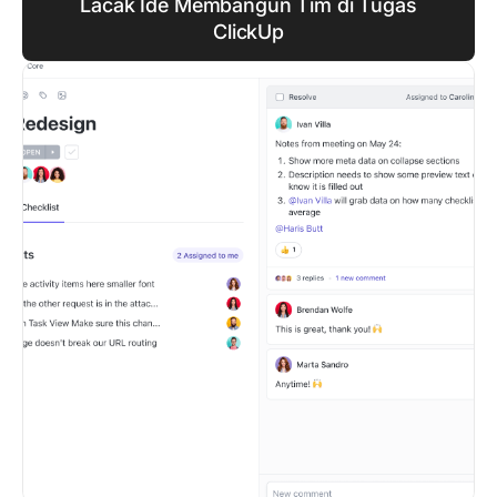
Lacak Ide Membangun Tim di Tugas
ClickUp