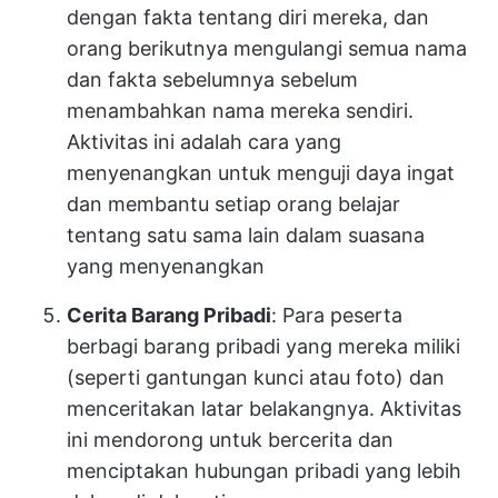
dengan fakta tentang diri mereka, dan
orang berikutnya mengulangi semua nama
dan fakta sebelumnya sebelum
menambahkan nama mereka sendiri.
Aktivitas ini adalah cara yang
menyenangkan untuk menguji daya ingat
dan membantu setiap orang belajar
tentang satu sama lain dalam suasana
yang menyenangkan
Cerita Barang Pribadi
: Para peserta
berbagi barang pribadi yang mereka miliki
(seperti gantungan kunci atau foto) dan
menceritakan latar belakangnya. Aktivitas
ini mendorong untuk bercerita dan
menciptakan hubungan pribadi yang lebih