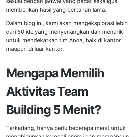
sesuai dengan jadwal yang padat sekaligus
memberikan hasil yang bertahan lama.
Dalam blog ini, kami akan mengeksplorasi lebih
dari 50 ide yang menyenangkan dan menarik
untuk mendekatkan tim Anda, baik di kantor
maupun di luar kantor.
Mengapa Memilih
Aktivitas Team
Building 5 Menit?
Terkadang, hanya perlu beberapa menit untuk
menghidupkan kembali energi dan membangun