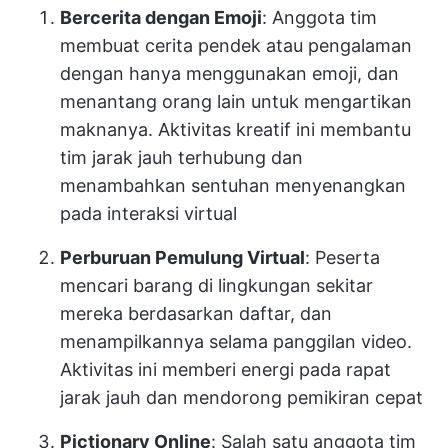
Bercerita dengan Emoji
: Anggota tim
membuat cerita pendek atau pengalaman
dengan hanya menggunakan emoji, dan
menantang orang lain untuk mengartikan
maknanya. Aktivitas kreatif ini membantu
tim jarak jauh terhubung dan
menambahkan sentuhan menyenangkan
pada interaksi virtual
Perburuan Pemulung Virtual
: Peserta
mencari barang di lingkungan sekitar
mereka berdasarkan daftar, dan
menampilkannya selama panggilan video.
Aktivitas ini memberi energi pada rapat
jarak jauh dan mendorong pemikiran cepat
Pictionary Online
: Salah satu anggota tim