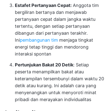
Estafet Pertanyaan Cepat:
Anggota tim
bergiliran bertanya dan menjawab
pertanyaan cepat dalam jangka waktu
tertentu, dengan setiap pertanyaan
dibangun dari pertanyaan terakhir.
Ini
pembangunan tim
menjaga tingkat
energi tetap tinggi dan mendorong
interaksi spontan
Pertunjukan Bakat 20 Detik
: Setiap
peserta menampilkan bakat atau
keterampilan tersembunyi dalam waktu 20
detik atau kurang. Ini adalah cara yang
menyenangkan untuk menyoroti minat
pribadi dan merayakan individualitas