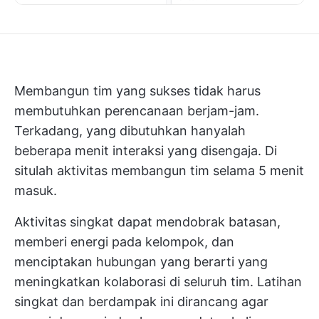
Membangun tim yang sukses tidak harus
membutuhkan perencanaan berjam-jam.
Terkadang, yang dibutuhkan hanyalah
beberapa menit interaksi yang disengaja. Di
situlah aktivitas membangun tim selama 5 menit
masuk.
Aktivitas singkat dapat mendobrak batasan,
memberi energi pada kelompok, dan
menciptakan hubungan yang berarti yang
meningkatkan kolaborasi di seluruh tim. Latihan
singkat dan berdampak ini dirancang agar