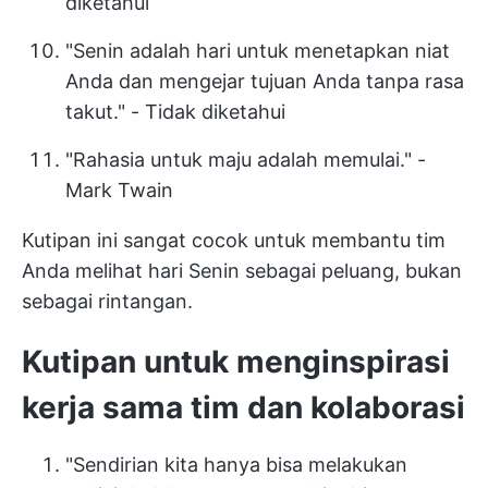
diketahui
"Senin adalah hari untuk menetapkan niat
Anda dan mengejar tujuan Anda tanpa rasa
takut." - Tidak diketahui
"Rahasia untuk maju adalah memulai." -
Mark Twain
Kutipan ini sangat cocok untuk membantu tim
Anda melihat hari Senin sebagai peluang, bukan
sebagai rintangan.
Kutipan untuk menginspirasi
kerja sama tim dan kolaborasi
"Sendirian kita hanya bisa melakukan