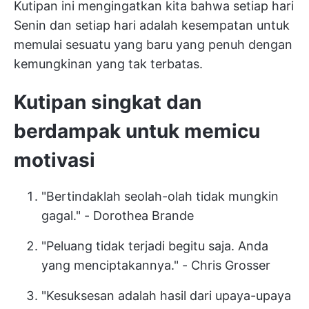
Kutipan ini mengingatkan kita bahwa setiap hari
Senin dan setiap hari adalah kesempatan untuk
memulai sesuatu yang baru yang penuh dengan
kemungkinan yang tak terbatas.
Kutipan singkat dan
berdampak untuk memicu
motivasi
"Bertindaklah seolah-olah tidak mungkin
gagal." - Dorothea Brande
"Peluang tidak terjadi begitu saja. Anda
yang menciptakannya." - Chris Grosser
"Kesuksesan adalah hasil dari upaya-upaya