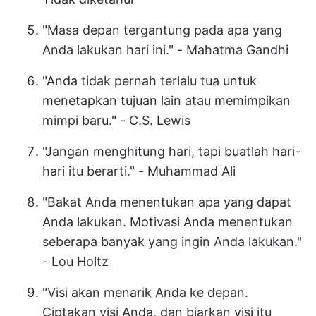
"Masa depan tergantung pada apa yang
Anda lakukan hari ini." - Mahatma Gandhi
"Anda tidak pernah terlalu tua untuk
menetapkan tujuan lain atau memimpikan
mimpi baru." - C.S. Lewis
"Jangan menghitung hari, tapi buatlah hari-
hari itu berarti." - Muhammad Ali
"Bakat Anda menentukan apa yang dapat
Anda lakukan. Motivasi Anda menentukan
seberapa banyak yang ingin Anda lakukan."
- Lou Holtz
"Visi akan menarik Anda ke depan.
Ciptakan visi Anda, dan biarkan visi itu