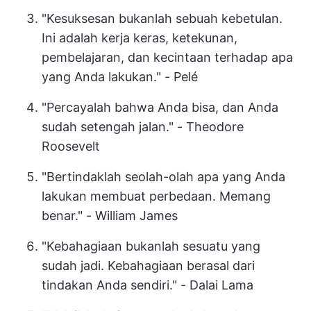
"Kesuksesan bukanlah sebuah kebetulan.
Ini adalah kerja keras, ketekunan,
pembelajaran, dan kecintaan terhadap apa
yang Anda lakukan." - Pelé
"Percayalah bahwa Anda bisa, dan Anda
sudah setengah jalan." - Theodore
Roosevelt
"Bertindaklah seolah-olah apa yang Anda
lakukan membuat perbedaan. Memang
benar." - William James
"Kebahagiaan bukanlah sesuatu yang
sudah jadi. Kebahagiaan berasal dari
tindakan Anda sendiri." - Dalai Lama