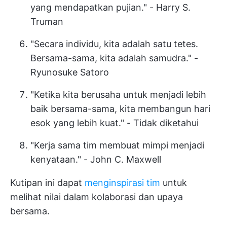
yang mendapatkan pujian." - Harry S.
Truman
"Secara individu, kita adalah satu tetes.
Bersama-sama, kita adalah samudra." -
Ryunosuke Satoro
"Ketika kita berusaha untuk menjadi lebih
baik bersama-sama, kita membangun hari
esok yang lebih kuat." - Tidak diketahui
"Kerja sama tim membuat mimpi menjadi
kenyataan." - John C. Maxwell
Kutipan ini dapat
menginspirasi tim
untuk
melihat nilai dalam kolaborasi dan upaya
bersama.