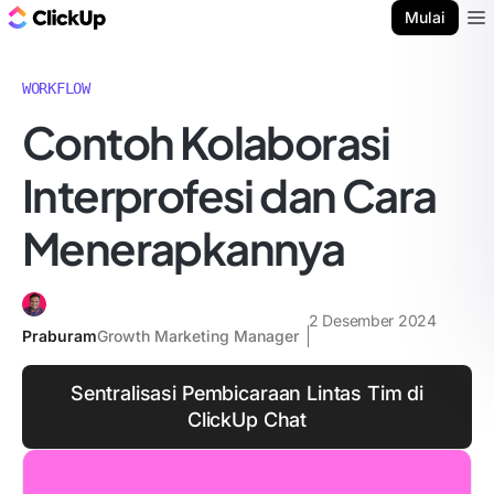
Blog ClickUp
Mulai
Ope
WORKFLOW
Contoh Kolaborasi
Interprofesi dan Cara
Menerapkannya
2 Desember 2024
Praburam
Growth Marketing Manager
Sentralisasi Pembicaraan Lintas Tim di
ClickUp Chat