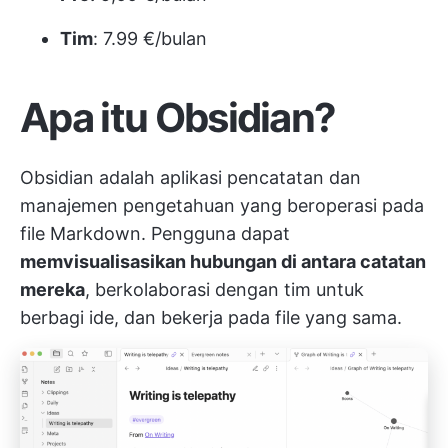
Tim
: 7.99 €/bulan
Apa itu Obsidian?
Obsidian adalah aplikasi pencatatan dan
manajemen pengetahuan yang beroperasi pada
file Markdown. Pengguna dapat
memvisualisasikan hubungan di antara catatan
mereka
, berkolaborasi dengan tim untuk
berbagi ide, dan bekerja pada file yang sama.