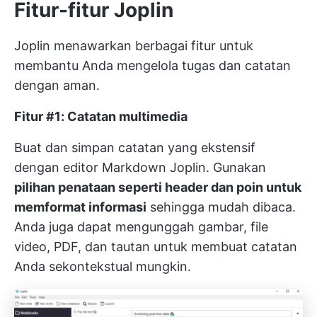
Fitur-fitur Joplin
Joplin menawarkan berbagai fitur untuk
membantu Anda mengelola tugas dan catatan
dengan aman.
Fitur #1: Catatan multimedia
Buat dan simpan catatan yang ekstensif
dengan editor Markdown Joplin. Gunakan
pilihan penataan seperti header dan poin untuk
memformat informasi
sehingga mudah dibaca.
Anda juga dapat mengunggah gambar, file
video, PDF, dan tautan untuk membuat catatan
Anda sekontekstual mungkin.