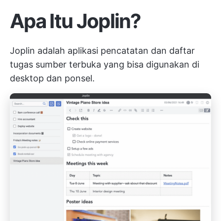
Apa Itu Joplin?
Joplin adalah aplikasi pencatatan dan daftar
tugas sumber terbuka yang bisa digunakan di
desktop dan ponsel.