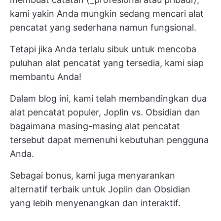
kami yakin Anda mungkin sedang mencari alat
pencatat yang sederhana namun fungsional.
Tetapi jika Anda terlalu sibuk untuk mencoba
puluhan alat pencatat yang tersedia, kami siap
membantu Anda!
Dalam blog ini, kami telah membandingkan dua
alat pencatat populer, Joplin vs. Obsidian dan
bagaimana masing-masing alat pencatat
tersebut dapat memenuhi kebutuhan pengguna
Anda.
Sebagai bonus, kami juga menyarankan
alternatif terbaik untuk Joplin dan Obsidian
yang lebih menyenangkan dan interaktif.