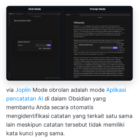
via
Joplin
Mode obrolan adalah mode
Aplikasi
pencatatan AI
di dalam Obsidian yang
membantu Anda secara otomatis
mengidentifikasi catatan yang terkait satu sama
lain meskipun catatan tersebut tidak memiliki
kata kunci yang sama.