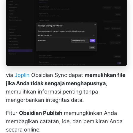
via
Joplin
Obsidian Sync dapat
memulihkan file
jika Anda tidak sengaja menghapusnya
,
memulihkan informasi penting tanpa
mengorbankan integritas data.
Fitur
Obsidian Publish
memungkinkan Anda
membagikan catatan, ide, dan pemikiran Anda
secara online.