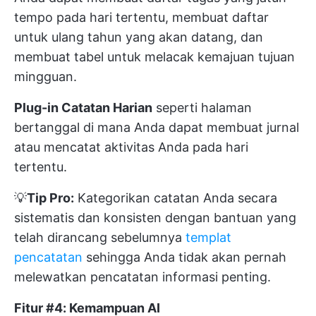
tempo pada hari tertentu, membuat daftar
untuk ulang tahun yang akan datang, dan
membuat tabel untuk melacak kemajuan tujuan
mingguan.
Plug-in Catatan Harian
seperti halaman
bertanggal di mana Anda dapat membuat jurnal
atau mencatat aktivitas Anda pada hari
tertentu.
💡
Tip Pro:
Kategorikan catatan Anda secara
sistematis dan konsisten dengan bantuan yang
telah dirancang sebelumnya
templat
pencatatan
sehingga Anda tidak akan pernah
melewatkan pencatatan informasi penting.
Fitur #4: Kemampuan AI