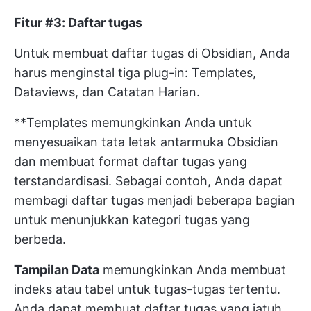
Fitur #3: Daftar tugas
Untuk membuat daftar tugas di Obsidian, Anda
harus menginstal tiga plug-in: Templates,
Dataviews, dan Catatan Harian.
**Templates memungkinkan Anda untuk
menyesuaikan tata letak antarmuka Obsidian
dan membuat format daftar tugas yang
terstandardisasi. Sebagai contoh, Anda dapat
membagi daftar tugas menjadi beberapa bagian
untuk menunjukkan kategori tugas yang
berbeda.
Tampilan Data
memungkinkan Anda membuat
indeks atau tabel untuk tugas-tugas tertentu.
Anda dapat membuat daftar tugas yang jatuh