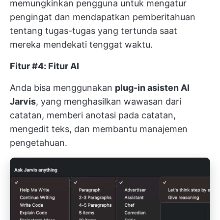
memungkinkan pengguna untuk mengatur
pengingat dan mendapatkan pemberitahuan
tentang tugas-tugas yang tertunda saat
mereka mendekati tenggat waktu.
Fitur #4: Fitur AI
Anda bisa menggunakan
plug-in asisten AI
Jarvis
, yang menghasilkan wawasan dari
catatan, memberi anotasi pada catatan,
mengedit teks, dan membantu manajemen
pengetahuan.