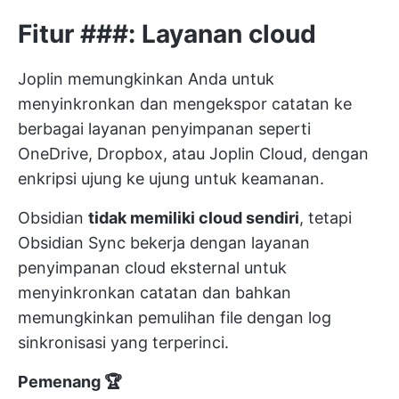
Fitur ###: Layanan cloud
Joplin memungkinkan Anda untuk
menyinkronkan dan mengekspor catatan ke
berbagai layanan penyimpanan seperti
OneDrive, Dropbox, atau Joplin Cloud, dengan
enkripsi ujung ke ujung untuk keamanan.
Obsidian
tidak memiliki cloud sendiri
, tetapi
Obsidian Sync bekerja dengan layanan
penyimpanan cloud eksternal untuk
menyinkronkan catatan dan bahkan
memungkinkan pemulihan file dengan log
sinkronisasi yang terperinci.
Pemenang 🏆