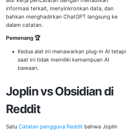
alur kerja pencatatan dengan menautkan
informasi terkait, menyinkronkan data, dan
bahkan menghadirkan ChatGPT langsung ke
dalam catatan.
Pemenang 🏆
Kedua alat ini menawarkan plug-in AI tetapi
saat ini tidak memiliki kemampuan AI
bawaan.
Joplin vs Obsidian di
Reddit
Satu
Catatan pengguna Reddit
bahwa Joplin