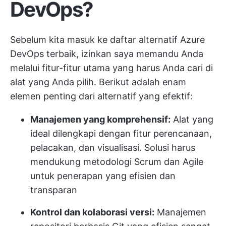
DevOps?
Sebelum kita masuk ke daftar alternatif Azure
DevOps terbaik, izinkan saya memandu Anda
melalui fitur-fitur utama yang harus Anda cari di
alat yang Anda pilih. Berikut adalah enam
elemen penting dari alternatif yang efektif:
Manajemen yang komprehensif:
Alat yang
ideal dilengkapi dengan fitur perencanaan,
pelacakan, dan visualisasi. Solusi harus
mendukung metodologi Scrum dan Agile
untuk penerapan yang efisien dan
transparan
Kontrol dan kolaborasi versi:
Manajemen