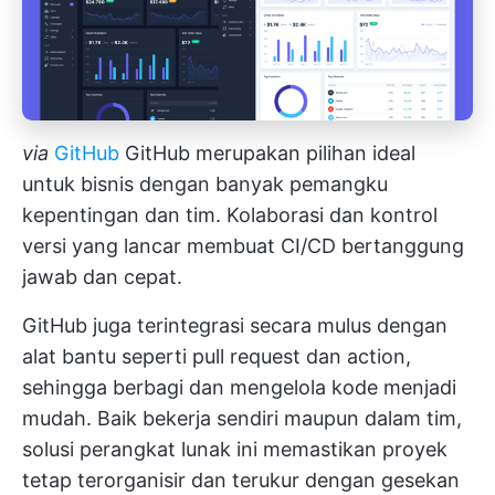
via
GitHub
GitHub merupakan pilihan ideal
untuk bisnis dengan banyak pemangku
kepentingan dan tim. Kolaborasi dan kontrol
versi yang lancar membuat CI/CD bertanggung
jawab dan cepat.
GitHub juga terintegrasi secara mulus dengan
alat bantu seperti pull request dan action,
sehingga berbagi dan mengelola kode menjadi
mudah. Baik bekerja sendiri maupun dalam tim,
solusi perangkat lunak ini memastikan proyek
tetap terorganisir dan terukur dengan gesekan