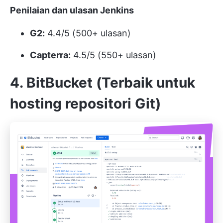
Penilaian dan ulasan Jenkins
G2:
4.4/5 (500+ ulasan)
Capterra:
4.5/5 (550+ ulasan)
4. BitBucket (Terbaik untuk
hosting repositori Git)