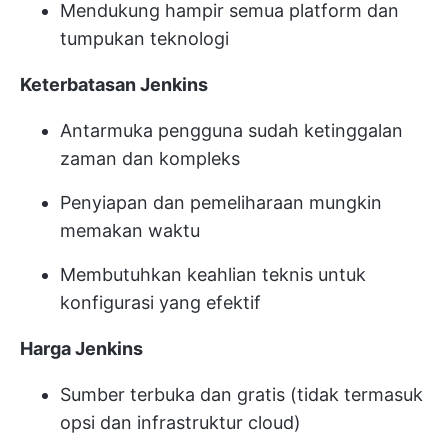
Mendukung hampir semua platform dan
tumpukan teknologi
Keterbatasan Jenkins
Antarmuka pengguna sudah ketinggalan
zaman dan kompleks
Penyiapan dan pemeliharaan mungkin
memakan waktu
Membutuhkan keahlian teknis untuk
konfigurasi yang efektif
Harga Jenkins
Sumber terbuka dan gratis (tidak termasuk
opsi dan infrastruktur cloud)