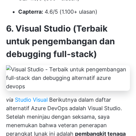
Capterra:
4.6/5 (1.100+ ulasan)
6. Visual Studio (Terbaik
untuk pengembangan dan
debugging full-stack
)
via
Studio Visual
Berikutnya dalam daftar
alternatif Azure DevOps adalah Visual Studio.
Setelah meninjau dengan seksama, saya
menemukan bahwa veteran penerapan
perangkat lunak ini adalah
pembangkit tenaga