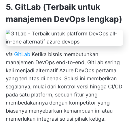
5. GitLab (Terbaik untuk
manajemen DevOps lengkap)
via
GitLab
Ketika bisnis membutuhkan
manajemen DevOps end-to-end, GitLab sering
kali menjadi alternatif Azure DevOps pertama
yang terlintas di benak. Solusi ini memberikan
segalanya, mulai dari kontrol versi hingga CI/CD
pada satu platform, sebuah fitur yang
membedakannya dengan kompetitor yang
biasanya menyebarkan kemampuan ini atau
memerlukan integrasi solusi pihak ketiga.