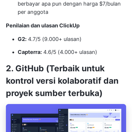
berbayar apa pun dengan harga $7/bulan
per anggota
Penilaian dan ulasan ClickUp
G2:
4.7/5 (9.000+ ulasan)
Capterra:
4.6/5 (4.000+ ulasan)
2. GitHub (Terbaik untuk
kontrol versi kolaboratif dan
proyek sumber terbuka)