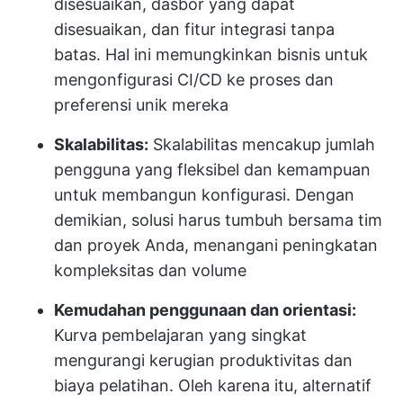
disesuaikan, dasbor yang dapat
disesuaikan, dan fitur integrasi tanpa
batas. Hal ini memungkinkan bisnis untuk
mengonfigurasi CI/CD ke proses dan
preferensi unik mereka
Skalabilitas:
Skalabilitas mencakup jumlah
pengguna yang fleksibel dan kemampuan
untuk membangun konfigurasi. Dengan
demikian, solusi harus tumbuh bersama tim
dan proyek Anda, menangani peningkatan
kompleksitas dan volume
Kemudahan penggunaan dan orientasi:
Kurva pembelajaran yang singkat
mengurangi kerugian produktivitas dan
biaya pelatihan. Oleh karena itu, alternatif