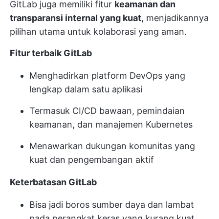
GitLab juga memiliki fitur
keamanan dan
transparansi internal yang kuat
, menjadikannya
pilihan utama untuk kolaborasi yang aman.
Fitur terbaik GitLab
Menghadirkan platform DevOps yang
lengkap dalam satu aplikasi
Termasuk CI/CD bawaan, pemindaian
keamanan, dan manajemen Kubernetes
Menawarkan dukungan komunitas yang
kuat dan pengembangan aktif
Keterbatasan GitLab
Bisa jadi boros sumber daya dan lambat
pada perangkat keras yang kurang kuat