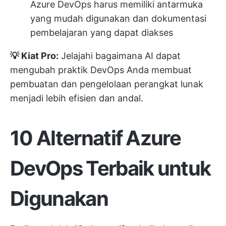
Azure DevOps harus memiliki antarmuka
yang mudah digunakan dan dokumentasi
pembelajaran yang dapat diakses
💡 Kiat Pro:
Jelajahi
bagaimana AI dapat
mengubah praktik DevOps Anda
membuat
pembuatan dan pengelolaan perangkat lunak
menjadi lebih efisien dan andal.
10 Alternatif Azure
DevOps Terbaik untuk
Digunakan