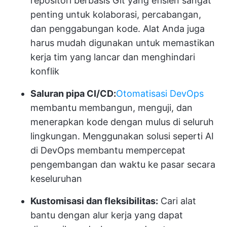
repositori berbasis Git yang efisien sangat
penting untuk kolaborasi, percabangan,
dan penggabungan kode. Alat Anda juga
harus mudah digunakan untuk memastikan
kerja tim yang lancar dan menghindari
konflik
Saluran pipa CI/CD:
Otomatisasi DevOps
membantu membangun, menguji, dan
menerapkan kode dengan mulus di seluruh
lingkungan. Menggunakan solusi seperti AI
di DevOps membantu mempercepat
pengembangan dan waktu ke pasar secara
keseluruhan
Kustomisasi dan fleksibilitas:
Cari alat
bantu dengan alur kerja yang dapat