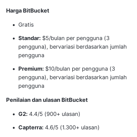
Harga BitBucket
Gratis
Standar:
$5/bulan per pengguna (3
pengguna), bervariasi berdasarkan jumlah
pengguna
Premium:
$10/bulan per pengguna (3
pengguna), bervariasi berdasarkan jumlah
pengguna
Penilaian dan ulasan BitBucket
G2:
4.4/5 (900+ ulasan)
Capterra:
4.6/5 (1.300+ ulasan)