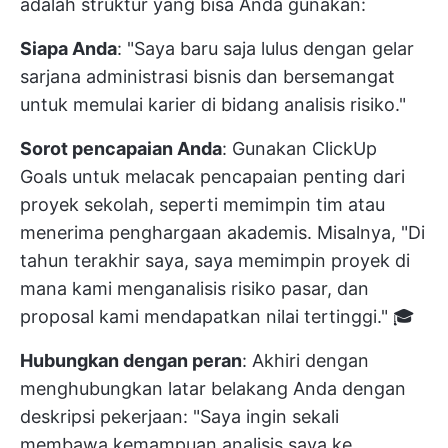
adalah struktur yang bisa Anda gunakan:
Siapa Anda
: "Saya baru saja lulus dengan gelar
sarjana administrasi bisnis dan bersemangat
untuk memulai karier di bidang analisis risiko."
Sorot pencapaian Anda
: Gunakan ClickUp
Goals untuk melacak pencapaian penting dari
proyek sekolah, seperti memimpin tim atau
menerima penghargaan akademis. Misalnya, "Di
tahun terakhir saya, saya memimpin proyek di
mana kami menganalisis risiko pasar, dan
proposal kami mendapatkan nilai tertinggi." 🎓
Hubungkan dengan peran
: Akhiri dengan
menghubungkan latar belakang Anda dengan
deskripsi pekerjaan: "Saya ingin sekali
membawa kemampuan analisis saya ke