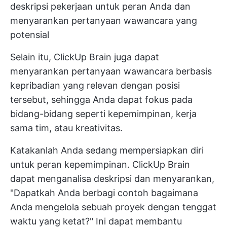
deskripsi pekerjaan untuk peran Anda dan
menyarankan pertanyaan wawancara yang
potensial
Selain itu, ClickUp Brain juga dapat
menyarankan pertanyaan wawancara berbasis
kepribadian yang relevan dengan posisi
tersebut, sehingga Anda dapat fokus pada
bidang-bidang seperti kepemimpinan, kerja
sama tim, atau kreativitas.
Katakanlah Anda sedang mempersiapkan diri
untuk peran kepemimpinan. ClickUp Brain
dapat menganalisa deskripsi dan menyarankan,
"Dapatkah Anda berbagi contoh bagaimana
Anda mengelola sebuah proyek dengan tenggat
waktu yang ketat?" Ini dapat membantu