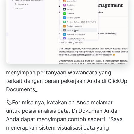
menyimpan pertanyaan wawancara yang
terkait dengan peran pekerjaan Anda di ClickUp
Documents_
🏷️For misalnya, katakanlah Anda melamar
untuk posisi analisis data. Di Dokumen Anda,
Anda dapat menyimpan contoh seperti: "Saya
menerapkan sistem visualisasi data yang