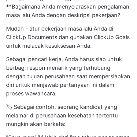
**Bagaimana Anda menyelaraskan pengalaman
masa lalu Anda dengan deskripsi pekerjaan?
Mudah - atur pekerjaan masa lalu Anda di
ClickUp Documents dan gunakan ClickUp Goals
untuk melacak kesuksesan Anda.
Sebagai pencari kerja, Anda harus siap untuk
berbagi respon menarik yang terhubung
dengan tujuan perusahaan saat mempersiapkan
diri untuk menjawab pertanyaan ini dalam
proses wawancara.
🏷️ Sebagai contoh, seorang kandidat yang
melamar di perusahaan kesehatan tertentu
mungkin akan berkata: