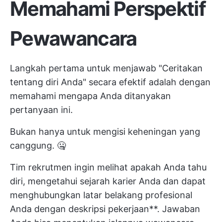
Memahami Perspektif
Pewawancara
Langkah pertama untuk menjawab "Ceritakan
tentang diri Anda" secara efektif adalah dengan
memahami mengapa Anda ditanyakan
pertanyaan ini.
Bukan hanya untuk mengisi keheningan yang
canggung. 🤐
Tim rekrutmen ingin melihat apakah Anda tahu
diri, mengetahui sejarah karier Anda dan dapat
menghubungkan latar belakang profesional
Anda dengan deskripsi pekerjaan**. Jawaban