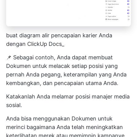
buat diagram alir pencapaian karier Anda
dengan ClickUp Docs_
📌 Sebagai contoh, Anda dapat membuat
Dokumen untuk melacak setiap posisi yang
pernah Anda pegang, keterampilan yang Anda
kembangkan, dan pencapaian utama Anda.
Katakanlah Anda melamar posisi manajer media
sosial.
Anda bisa menggunakan Dokumen untuk
merinci bagaimana Anda telah meningkatkan
keterlibatan merek atau memimpin kampanye