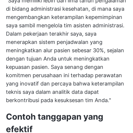
"Saya memiliki lebih dari lima tahun pengalaman
di bidang administrasi kesehatan, di mana saya
mengembangkan keterampilan kepemimpinan
saya sambil mengelola tim asisten administrasi.
Dalam pekerjaan terakhir saya, saya
menerapkan sistem penjadwalan yang
meningkatkan alur pasien sebesar 30%, sejalan
dengan tujuan Anda untuk meningkatkan
kepuasan pasien. Saya senang dengan
komitmen perusahaan ini terhadap perawatan
yang inovatif dan percaya bahwa keterampilan
teknis saya dalam analitik data dapat
berkontribusi pada kesuksesan tim Anda."
Contoh tanggapan yang
efektif