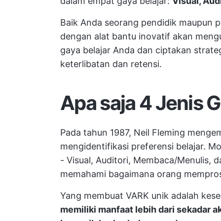
dalam empat gaya belajar:
Visual, Aud
Baik Anda seorang pendidik maupun pel
dengan alat bantu inovatif akan meng
gaya belajar Anda dan ciptakan strat
keterlibatan dan retensi.
Apa saja 4 Jenis 
Pada tahun 1987, Neil Fleming meng
mengidentifikasi preferensi belajar. M
- Visual, Auditori, Membaca/Menulis,
memahami bagaimana orang memprose
Yang membuat VARK unik adalah keser
memiliki manfaat lebih dari sekadar a