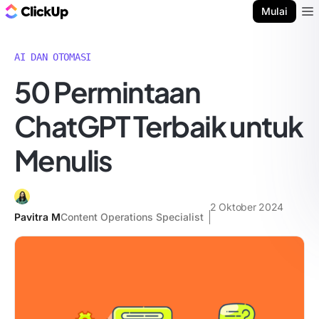
Blog ClickUp
Mulai
Ope
AI DAN OTOMASI
50 Permintaan
ChatGPT Terbaik untuk
Menulis
2 Oktober 2024
Pavitra M
Content Operations Specialist