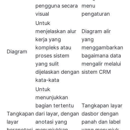
pengguna secara
menu
visual
pengaturan
Untuk
menjelaskan alur
Diagram alir
kerja yang
yang
kompleks atau
menggambarkan
Diagram
proses sistem
bagaimana data
yang sulit
mengalir melalui
dijelaskan dengan
sistem CRM
kata-kata
Untuk
menunjukkan
bagian tertentu
Tangkapan layar
Tangkapan
dari layar, dengan
dasbor dengan
layar
anotasi yang
panah dan label
beranotasi
menunjukkan
yang menunjuk