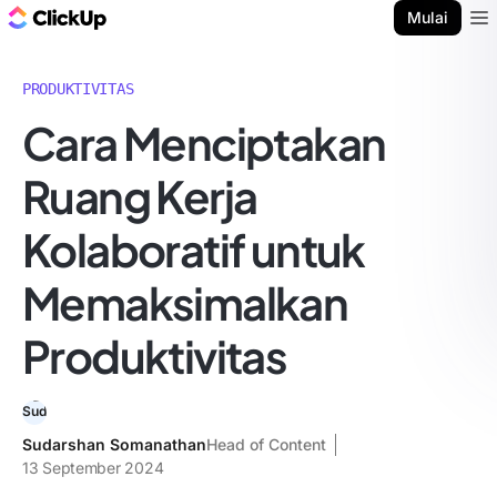
Blog ClickUp
Mulai
Ope
PRODUKTIVITAS
Cara Menciptakan
Ruang Kerja
Kolaboratif untuk
Memaksimalkan
Produktivitas
Sudarshan Somanathan
Head of Content
13 September 2024