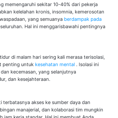
ang memengaruhi sekitar
10-40% dari pekerja
abkan kelelahan kronis, insomnia, kemerosotan
 kewaspadaan, yang semuanya
berdampak pada
seluruhan. Hal ini menggarisbawahi pentingnya
idur di malam hari sering kali merasa terisolasi,
at penting untuk
kesehatan mental
. Isolasi ini
 dan kecemasan, yang selanjutnya
dur, dan kesejahteraan.
rti terbatasnya akses ke sumber daya dan
bingan manajerial, dan kolaborasi tim mungkin
h jam kerja standar. Hal ini membuat Anda