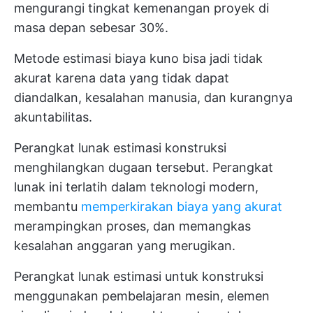
mengurangi tingkat kemenangan proyek di
masa depan sebesar 30%.
Metode estimasi biaya kuno bisa jadi tidak
akurat karena data yang tidak dapat
diandalkan, kesalahan manusia, dan kurangnya
akuntabilitas.
Perangkat lunak estimasi konstruksi
menghilangkan dugaan tersebut. Perangkat
lunak ini terlatih dalam teknologi modern,
membantu
memperkirakan biaya yang akurat
merampingkan proses, dan memangkas
kesalahan anggaran yang merugikan.
Perangkat lunak estimasi untuk konstruksi
menggunakan pembelajaran mesin, elemen