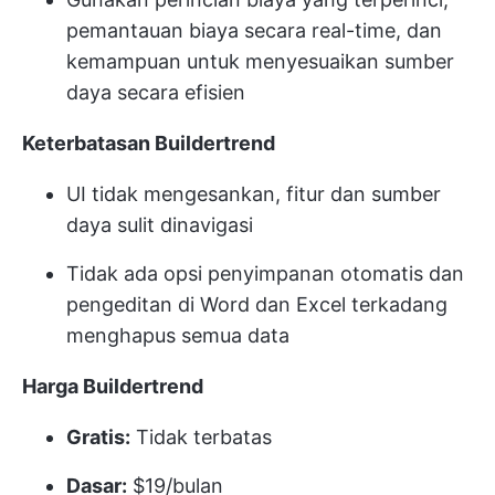
pemantauan biaya secara real-time, dan
kemampuan untuk menyesuaikan sumber
daya secara efisien
Keterbatasan Buildertrend
UI tidak mengesankan, fitur dan sumber
daya sulit dinavigasi
Tidak ada opsi penyimpanan otomatis dan
pengeditan di Word dan Excel terkadang
menghapus semua data
Harga Buildertrend
Gratis:
Tidak terbatas
Dasar:
$19/bulan