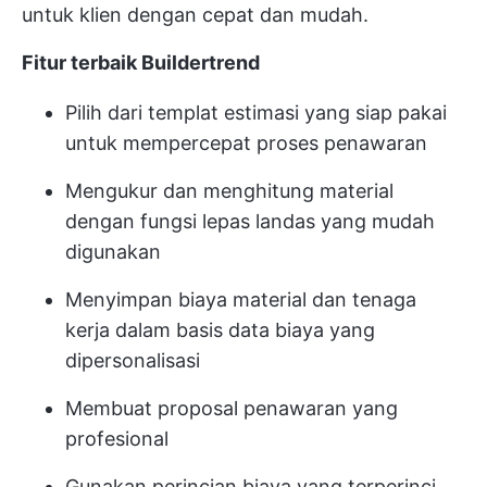
untuk klien dengan cepat dan mudah.
Fitur terbaik Buildertrend
Pilih dari templat estimasi yang siap pakai
untuk mempercepat proses penawaran
Mengukur dan menghitung material
dengan fungsi lepas landas yang mudah
digunakan
Menyimpan biaya material dan tenaga
kerja dalam basis data biaya yang
dipersonalisasi
Membuat proposal penawaran yang
profesional
Gunakan perincian biaya yang terperinci,