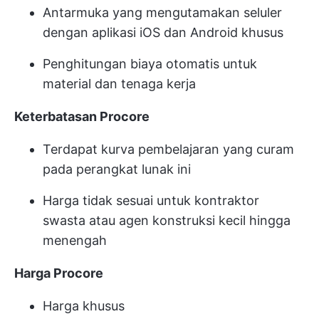
Antarmuka yang mengutamakan seluler
dengan aplikasi iOS dan Android khusus
Penghitungan biaya otomatis untuk
material dan tenaga kerja
Keterbatasan Procore
Terdapat kurva pembelajaran yang curam
pada perangkat lunak ini
Harga tidak sesuai untuk kontraktor
swasta atau agen konstruksi kecil hingga
menengah
Harga Procore
Harga khusus