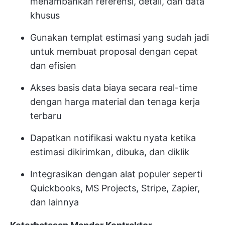
menambahkan referensi, detail, dan data
khusus
Gunakan templat estimasi yang sudah jadi
untuk membuat proposal dengan cepat
dan efisien
Akses basis data biaya secara real-time
dengan harga material dan tenaga kerja
terbaru
Dapatkan notifikasi waktu nyata ketika
estimasi dikirimkan, dibuka, dan diklik
Integrasikan dengan alat populer seperti
Quickbooks, MS Projects, Stripe, Zapier,
dan lainnya