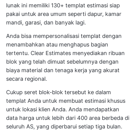
lunak ini memiliki 130+ templat estimasi siap
pakai untuk area umum seperti dapur, kamar
mandi, garasi, dan banyak lagi.
Anda bisa mempersonalisasi templat dengan
menambahkan atau menghapus bagian
tertentu. Clear Estimates menyediakan ribuan
blok yang telah dimuat sebelumnya dengan
biaya material dan tenaga kerja yang akurat
secara regional.
Cukup seret blok-blok tersebut ke dalam
templat Anda untuk membuat estimasi khusus
untuk lokasi klien Anda. Anda mendapatkan
data harga untuk lebih dari 400 area berbeda di
seluruh AS, yang diperbarui setiap tiga bulan.