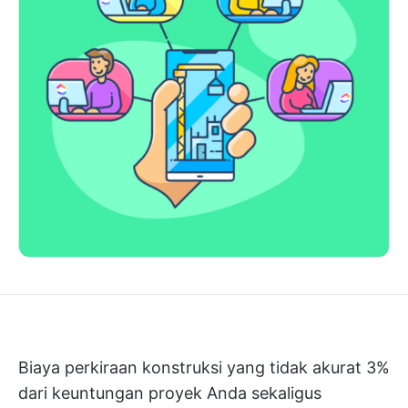
Biaya perkiraan konstruksi yang tidak akurat
3%
dari keuntungan proyek Anda
sekaligus