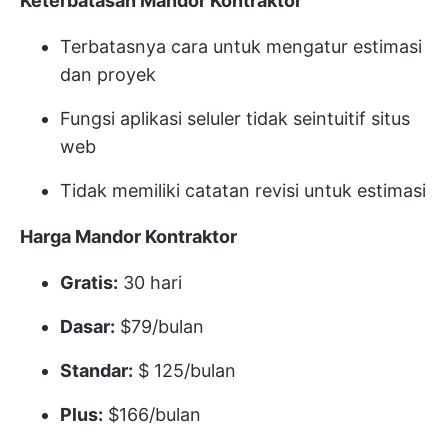
Keterbatasan Mandor Kontraktor
Terbatasnya cara untuk mengatur estimasi
dan proyek
Fungsi aplikasi seluler tidak seintuitif situs
web
Tidak memiliki catatan revisi untuk estimasi
Harga Mandor Kontraktor
Gratis:
30 hari
Dasar:
$79/bulan
Standar:
$ 125/bulan
Plus:
$166/bulan