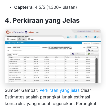
Capterra:
4.5/5 (1.300+ ulasan)
4. Perkiraan yang Jelas
Sumber Gambar:
Perkiraan yang jelas
Clear
Estimates adalah perangkat lunak estimasi
konstruksi yang mudah digunakan. Perangkat