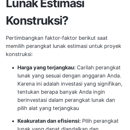
Lunak Estimasi
Konstruksi?
Pertimbangkan faktor-faktor berikut saat
memilih perangkat lunak estimasi untuk proyek
konstruksi:
Harga yang terjangkau:
Carilah perangkat
lunak yang sesuai dengan anggaran Anda.
Karena ini adalah investasi yang signifikan,
tentukan berapa banyak Anda ingin
berinvestasi dalam perangkat lunak dan
pilih alat yang terjangkau
Keakuratan dan efisiensi:
Pilih perangkat
lunak yang dapat diandalkan dan