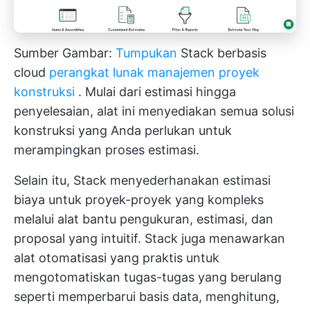
Sumber Gambar:
Tumpukan
Stack berbasis
cloud
perangkat lunak manajemen proyek
konstruksi
. Mulai dari estimasi hingga
penyelesaian, alat ini menyediakan semua solusi
konstruksi yang Anda perlukan untuk
merampingkan proses estimasi.
Selain itu, Stack menyederhanakan estimasi
biaya untuk proyek-proyek yang kompleks
melalui alat bantu pengukuran, estimasi, dan
proposal yang intuitif. Stack juga menawarkan
alat otomatisasi yang praktis untuk
mengotomatiskan tugas-tugas yang berulang
seperti memperbarui basis data, menghitung,