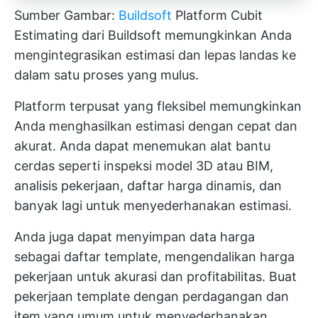
Sumber Gambar:
Buildsoft
Platform Cubit
Estimating dari Buildsoft memungkinkan Anda
mengintegrasikan estimasi dan lepas landas ke
dalam satu proses yang mulus.
Platform terpusat yang fleksibel memungkinkan
Anda menghasilkan estimasi dengan cepat dan
akurat. Anda dapat menemukan alat bantu
cerdas seperti inspeksi model 3D atau BIM,
analisis pekerjaan, daftar harga dinamis, dan
banyak lagi untuk menyederhanakan estimasi.
Anda juga dapat menyimpan data harga
sebagai daftar template, mengendalikan harga
pekerjaan untuk akurasi dan profitabilitas. Buat
pekerjaan template dengan perdagangan dan
item yang umum untuk menyederhanakan