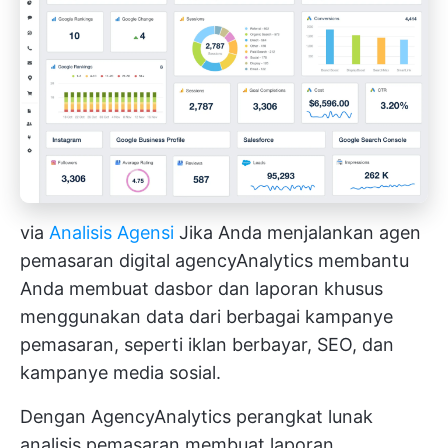
via
Analisis Agensi
Jika Anda menjalankan
agen
pemasaran digital
agencyAnalytics membantu
Anda membuat dasbor dan laporan khusus
menggunakan data dari berbagai kampanye
pemasaran, seperti iklan berbayar, SEO, dan
kampanye media sosial.
Dengan AgencyAnalytics
perangkat lunak
analisis pemasaran
membuat laporan