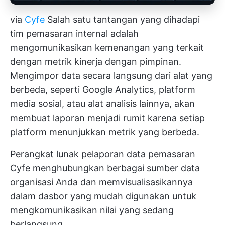
via
Cyfe
Salah satu tantangan yang dihadapi
tim pemasaran internal adalah
mengomunikasikan kemenangan yang terkait
dengan metrik kinerja dengan pimpinan.
Mengimpor data secara langsung dari alat yang
berbeda, seperti Google Analytics, platform
media sosial, atau alat analisis lainnya, akan
membuat laporan menjadi rumit karena setiap
platform menunjukkan metrik yang berbeda.
Perangkat lunak pelaporan data pemasaran
Cyfe menghubungkan berbagai sumber data
organisasi Anda dan memvisualisasikannya
dalam dasbor yang mudah digunakan untuk
mengkomunikasikan nilai yang sedang
berlangsung.