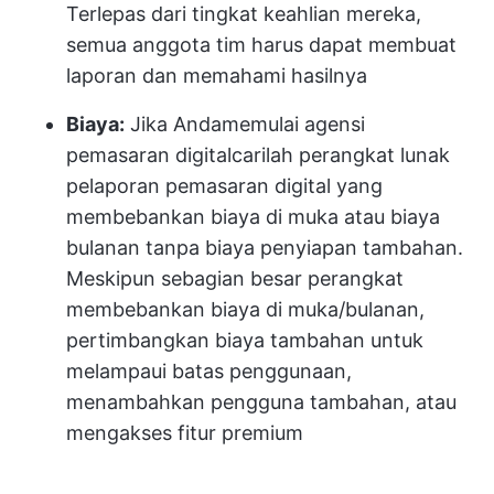
Terlepas dari tingkat keahlian mereka,
semua anggota tim harus dapat membuat
laporan dan memahami hasilnya
Biaya:
Jika Anda
memulai agensi
pemasaran digital
carilah perangkat lunak
pelaporan pemasaran digital yang
membebankan biaya di muka atau biaya
bulanan tanpa biaya penyiapan tambahan.
Meskipun sebagian besar perangkat
membebankan biaya di muka/bulanan,
pertimbangkan biaya tambahan untuk
melampaui batas penggunaan,
menambahkan pengguna tambahan, atau
mengakses fitur premium