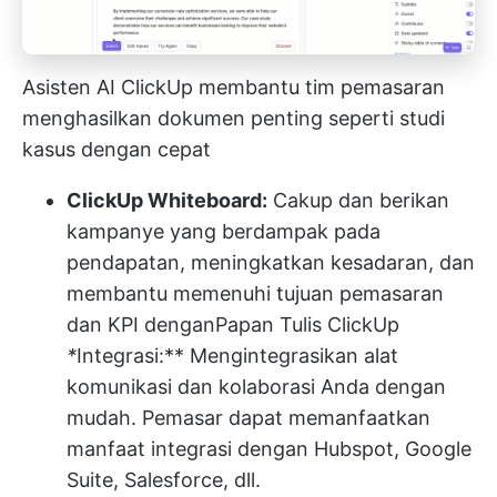
Asisten AI ClickUp membantu tim pemasaran
menghasilkan dokumen penting seperti studi
kasus dengan cepat
ClickUp Whiteboard:
Cakup dan berikan
kampanye yang berdampak pada
pendapatan, meningkatkan kesadaran, dan
membantu memenuhi tujuan pemasaran
dan KPI dengan
Papan Tulis ClickUp
*
Integrasi:** Mengintegrasikan alat
komunikasi dan kolaborasi Anda dengan
mudah. Pemasar dapat memanfaatkan
manfaat integrasi dengan Hubspot, Google
Suite, Salesforce, dll.