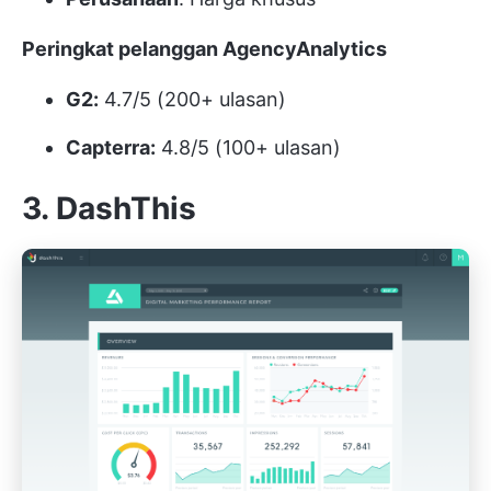
Peringkat pelanggan AgencyAnalytics
G2:
4.7/5 (200+ ulasan)
Capterra:
4.8/5 (100+ ulasan)
3. DashThis