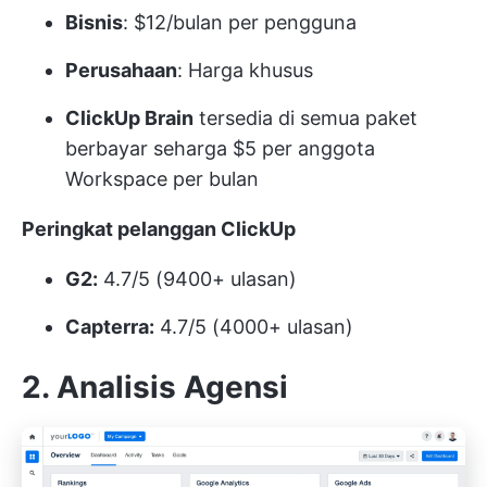
Bisnis
: $12/bulan per pengguna
Perusahaan
: Harga khusus
ClickUp Brain
tersedia di semua paket
berbayar seharga $5 per anggota
Workspace per bulan
Peringkat pelanggan ClickUp
G2:
4.7/5 (9400+ ulasan)
Capterra:
4.7/5 (4000+ ulasan)
2. Analisis Agensi