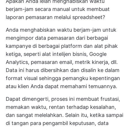
Apakah Anda lelah menghabiskan waktu
berjam-jam secara manual untuk membuat
laporan pemasaran melalui spreadsheet?
Anda menghabiskan waktu berjam-jam untuk
mengimpor data pemasaran dari berbagai
kampanye di berbagai platform dan alat pihak
ketiga, seperti alat intelijen bisnis, Google
Analytics, pemasaran email, metrik kinerja, dll.
Data ini harus dibersihkan dan disalin ke dalam
format visual sehingga pemangku kepentingan
atau klien Anda dapat memahami temuannya.
Dapat dimengerti, proses ini membuat frustasi,
memakan waktu, rentan terhadap kesalahan,
dan sangat melelahkan. Selain itu, ketika sampai
di tangan para pengambil keputusan, data