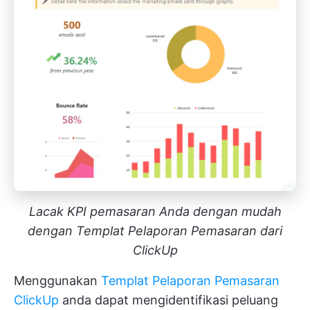
Lacak KPI pemasaran Anda dengan mudah
dengan Templat Pelaporan Pemasaran dari
ClickUp
Menggunakan
Templat Pelaporan Pemasaran
ClickUp
anda dapat mengidentifikasi peluang