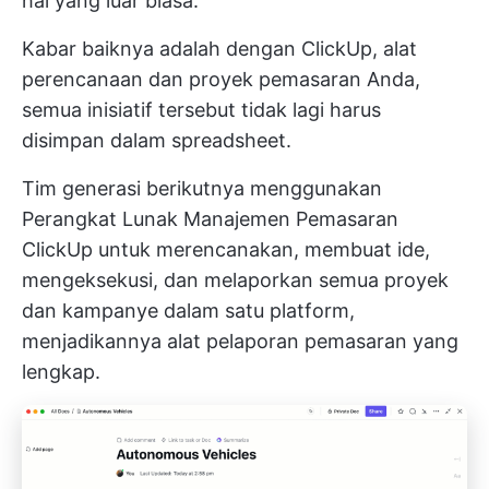
hal yang luar biasa.
Kabar baiknya adalah dengan ClickUp, alat
perencanaan dan proyek pemasaran Anda,
semua inisiatif tersebut tidak lagi harus
disimpan dalam spreadsheet.
Tim generasi berikutnya menggunakan
Perangkat Lunak Manajemen Pemasaran
ClickUp
untuk merencanakan, membuat ide,
mengeksekusi, dan melaporkan semua proyek
dan kampanye dalam satu platform,
menjadikannya alat pelaporan pemasaran yang
lengkap.