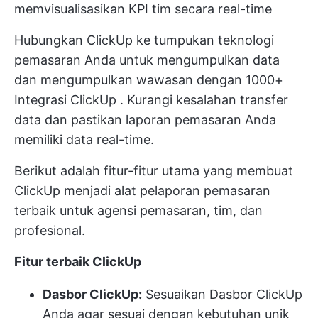
memvisualisasikan KPI tim secara real-time
Hubungkan ClickUp ke tumpukan teknologi
pemasaran Anda untuk mengumpulkan data
dan mengumpulkan wawasan dengan 1000+
Integrasi ClickUp
. Kurangi kesalahan transfer
data dan pastikan laporan pemasaran Anda
memiliki data real-time.
Berikut adalah fitur-fitur utama yang membuat
ClickUp menjadi alat pelaporan pemasaran
terbaik untuk agensi pemasaran, tim, dan
profesional.
Fitur terbaik ClickUp
Dasbor ClickUp:
Sesuaikan Dasbor ClickUp
Anda agar sesuai dengan kebutuhan unik