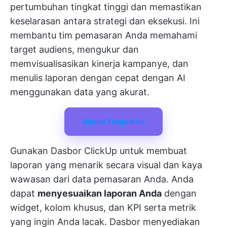
pertumbuhan tingkat tinggi dan memastikan
keselarasan antara strategi dan eksekusi. Ini
membantu tim pemasaran Anda memahami
target audiens, mengukur dan
memvisualisasikan kinerja kampanye, dan
menulis laporan dengan cepat dengan AI
menggunakan data yang akurat.
Unduh Templat ini
Gunakan
Dasbor ClickUp
untuk membuat
laporan yang menarik secara visual dan kaya
wawasan dari data pemasaran Anda. Anda
dapat
menyesuaikan laporan Anda
dengan
widget, kolom khusus, dan KPI serta metrik
yang ingin Anda lacak. Dasbor menyediakan