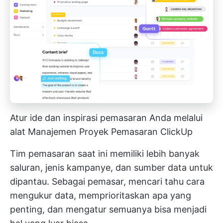
Atur ide dan inspirasi pemasaran Anda melalui
alat Manajemen Proyek Pemasaran ClickUp
Tim pemasaran saat ini memiliki lebih banyak
saluran, jenis kampanye, dan sumber data untuk
dipantau. Sebagai pemasar, mencari tahu cara
mengukur data, memprioritaskan apa yang
penting, dan mengatur semuanya bisa menjadi