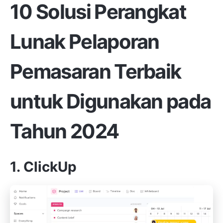
10 Solusi Perangkat
Lunak Pelaporan
Pemasaran Terbaik
untuk Digunakan pada
Tahun 2024
1. ClickUp