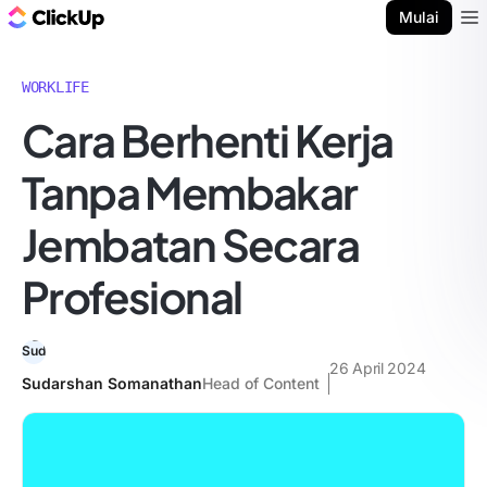
Blog ClickUp
Mulai
Ope
WORKLIFE
Cara Berhenti Kerja
Tanpa Membakar
Jembatan Secara
Profesional
26 April 2024
Sudarshan Somanathan
Head of Content