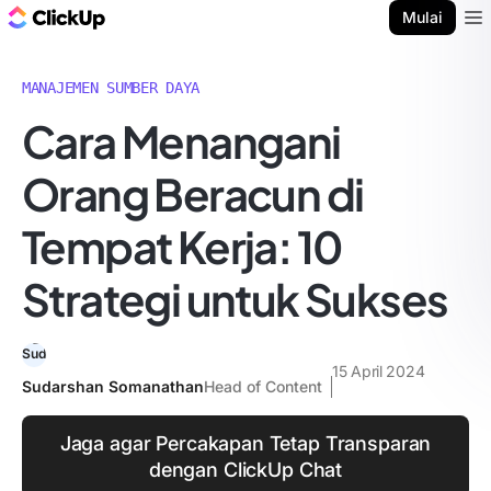
Blog ClickUp
Mulai
Ope
MANAJEMEN SUMBER DAYA
Cara Menangani
Orang Beracun di
Tempat Kerja: 10
Strategi untuk Sukses
15 April 2024
Sudarshan Somanathan
Head of Content
Jaga agar Percakapan Tetap Transparan
dengan ClickUp Chat