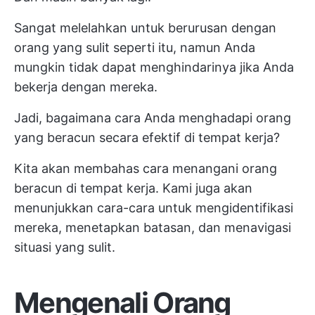
Sangat melelahkan untuk berurusan dengan
orang yang sulit seperti itu, namun Anda
mungkin tidak dapat menghindarinya jika Anda
bekerja dengan mereka.
Jadi, bagaimana cara Anda menghadapi orang
yang beracun secara efektif di tempat kerja?
Kita akan membahas cara menangani orang
beracun di tempat kerja. Kami juga akan
menunjukkan cara-cara untuk mengidentifikasi
mereka, menetapkan batasan, dan menavigasi
situasi yang sulit.
Mengenali Orang