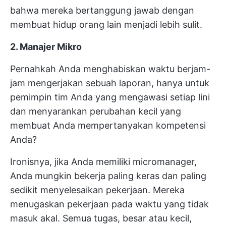
bahwa mereka bertanggung jawab dengan
membuat hidup orang lain menjadi lebih sulit.
2. Manajer Mikro
Pernahkah Anda menghabiskan waktu berjam-
jam mengerjakan sebuah laporan, hanya untuk
pemimpin tim Anda yang mengawasi setiap lini
dan menyarankan perubahan kecil yang
membuat Anda mempertanyakan kompetensi
Anda?
Ironisnya, jika Anda memiliki micromanager,
Anda mungkin bekerja paling keras dan paling
sedikit menyelesaikan pekerjaan. Mereka
menugaskan pekerjaan pada waktu yang tidak
masuk akal. Semua tugas, besar atau kecil,