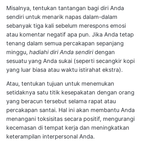
Misalnya, tentukan tantangan bagi diri Anda
sendiri untuk menarik napas dalam-dalam
sebanyak tiga kali sebelum merespons emosi
atau komentar negatif apa pun. Jika Anda tetap
tenang dalam semua percakapan sepanjang
minggu,
hadiahi diri Anda sendiri
dengan
sesuatu yang Anda sukai (seperti secangkir kopi
yang luar biasa atau waktu istirahat ekstra).
Atau, tentukan tujuan untuk menemukan
setidaknya satu titik kesepakatan dengan orang
yang beracun tersebut selama rapat atau
percakapan santai. Hal ini akan membantu Anda
menangani toksisitas secara positif,
mengurangi
kecemasan di tempat kerja
dan meningkatkan
keterampilan interpersonal Anda.