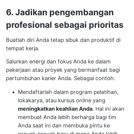
6. Jadikan pengembangan
profesional sebagai prioritas
Buatlah diri Anda tetap sibuk dan produktif di
tempat kerja.
Salurkan energi dan fokus Anda ke dalam
pekerjaan atau proyek yang bermanfaat bagi
pertumbuhan karier Anda. Sebagai contoh:
Mendaftarlah dalam program pelatihan,
lokakarya, atau kursus online yang
meningkatkan keahlian Anda
. Hal ini akan
membuat Anda lebih berharga bagi tim
Anda saat ini dan membuka pintu ke
proyek-proyek baru di mana Anda lebih