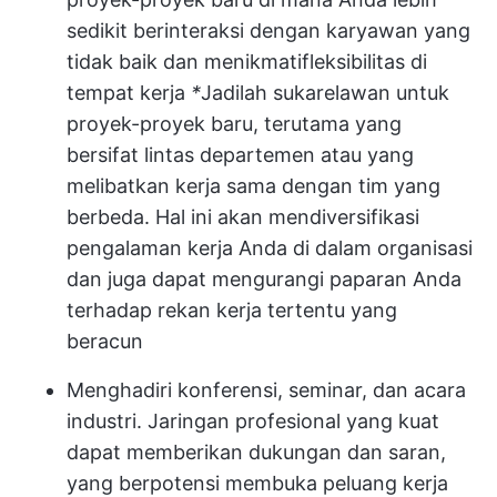
sedikit berinteraksi dengan karyawan yang
tidak baik dan menikmati
fleksibilitas di
tempat kerja
*
Jadilah sukarelawan untuk
proyek-proyek baru, terutama yang
bersifat lintas departemen atau yang
melibatkan kerja sama dengan tim yang
berbeda. Hal ini akan mendiversifikasi
pengalaman kerja Anda di dalam organisasi
dan juga dapat mengurangi paparan Anda
terhadap rekan kerja tertentu yang
beracun
Menghadiri konferensi, seminar, dan acara
industri. Jaringan profesional yang kuat
dapat memberikan dukungan dan saran,
yang berpotensi membuka peluang kerja