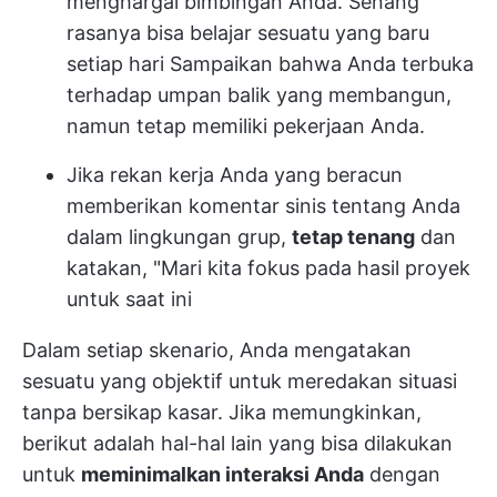
menghargai bimbingan Anda. Senang
rasanya bisa belajar sesuatu yang baru
setiap hari Sampaikan bahwa Anda terbuka
terhadap umpan balik yang membangun,
namun tetap memiliki pekerjaan Anda.
Jika rekan kerja Anda yang beracun
memberikan komentar sinis tentang Anda
dalam lingkungan grup,
tetap tenang
dan
katakan, "Mari kita fokus pada hasil proyek
untuk saat ini
Dalam setiap skenario, Anda mengatakan
sesuatu yang objektif untuk meredakan situasi
tanpa bersikap kasar. Jika memungkinkan,
berikut adalah hal-hal lain yang bisa dilakukan
untuk
meminimalkan interaksi Anda
dengan