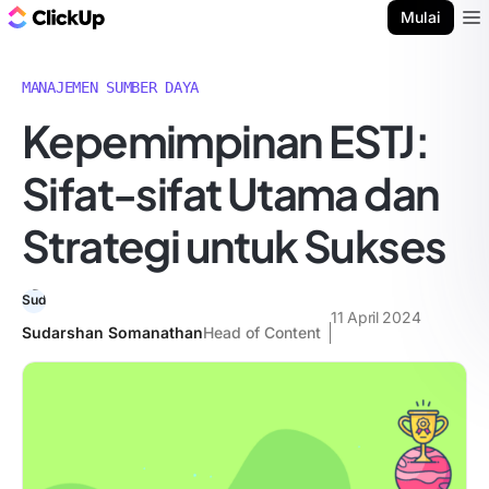
Blog ClickUp
Mulai
Ope
MANAJEMEN SUMBER DAYA
Kepemimpinan ESTJ:
Sifat-sifat Utama dan
Strategi untuk Sukses
11 April 2024
Sudarshan Somanathan
Head of Content