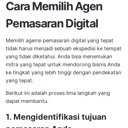
Cara Memilih Agen
Pemasaran Digital
Memilih agensi pemasaran digital yang tepat
tidak harus menjadi sebuah ekspedisi ke tempat
yang tidak diketahui. Anda bisa menemukan
mitra yang tepat untuk mendorong bisnis Anda
ke tingkat yang lebih tinggi dengan pendekatan
yang tepat.
Berikut ini adalah proses lima langkah yang
dapat membantu.
1. Mengidentifikasi tujuan