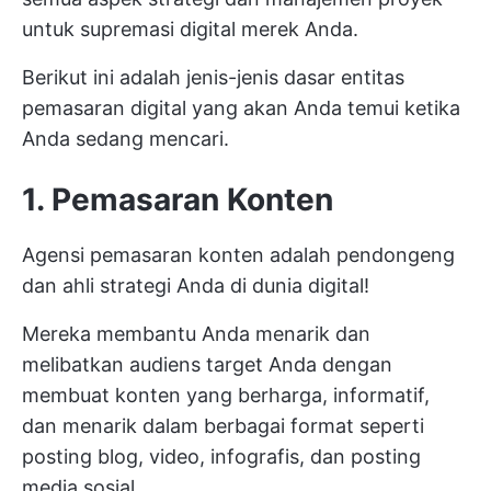
untuk supremasi digital merek Anda.
Berikut ini adalah jenis-jenis dasar entitas
pemasaran digital yang akan Anda temui ketika
Anda sedang mencari.
1. Pemasaran Konten
Agensi pemasaran konten adalah pendongeng
dan ahli strategi Anda di dunia digital!
Mereka membantu Anda menarik dan
melibatkan audiens target Anda dengan
membuat konten yang berharga, informatif,
dan menarik dalam berbagai format seperti
posting blog, video, infografis, dan posting
media sosial.