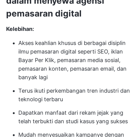
dalam menyewa agensi
pemasaran digital
Kelebihan:
Akses keahlian khusus di berbagai disiplin
ilmu pemasaran digital seperti SEO, iklan
Bayar Per Klik, pemasaran media sosial,
pemasaran konten, pemasaran email, dan
banyak lagi
Terus ikuti perkembangan tren industri dan
teknologi terbaru
Dapatkan manfaat dari rekam jejak yang
telah terbukti dan studi kasus yang sukses
Mudah menyesuaikan kampanye dengan