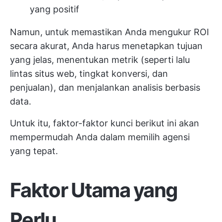
yang positif
Namun, untuk memastikan Anda mengukur ROI
secara akurat, Anda harus menetapkan tujuan
yang jelas, menentukan metrik (seperti lalu
lintas situs web, tingkat konversi, dan
penjualan), dan menjalankan analisis berbasis
data.
Untuk itu, faktor-faktor kunci berikut ini akan
mempermudah Anda dalam memilih agensi
yang tepat.
Faktor Utama yang
Perlu