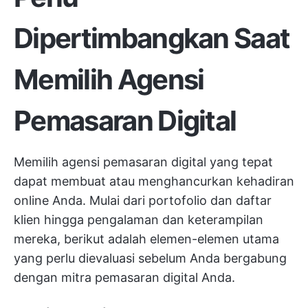
Dipertimbangkan Saat
Memilih Agensi
Pemasaran Digital
Memilih agensi pemasaran digital yang tepat
dapat membuat atau menghancurkan kehadiran
online Anda. Mulai dari portofolio dan daftar
klien hingga pengalaman dan keterampilan
mereka, berikut adalah elemen-elemen utama
yang perlu dievaluasi sebelum Anda bergabung
dengan mitra pemasaran digital Anda.