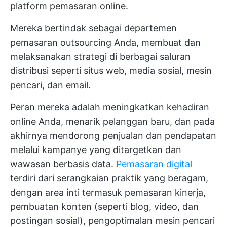
platform pemasaran online.
Mereka bertindak sebagai departemen
pemasaran outsourcing Anda, membuat dan
melaksanakan strategi di berbagai saluran
distribusi seperti situs web, media sosial, mesin
pencari, dan email.
Peran mereka adalah meningkatkan kehadiran
online Anda, menarik pelanggan baru, dan pada
akhirnya mendorong penjualan dan pendapatan
melalui kampanye yang ditargetkan dan
wawasan berbasis data.
Pemasaran digital
terdiri dari serangkaian praktik yang beragam,
dengan area inti termasuk pemasaran kinerja,
pembuatan konten (seperti blog, video, dan
postingan sosial), pengoptimalan mesin pencari