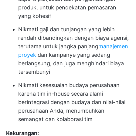
produk, untuk pendekatan pemasaran
yang kohesif
Nikmati gaji dan tunjangan yang lebih
rendah dibandingkan dengan biaya agensi,
terutama untuk jangka panjang
manajemen
proyek
dan kampanye yang sedang
berlangsung, dan juga menghindari biaya
tersembunyi
Nikmati kesesuaian budaya perusahaan
karena tim in-house secara alami
berintegrasi dengan budaya dan nilai-nilai
perusahaan Anda, menumbuhkan
semangat dan kolaborasi tim
Kekurangan: