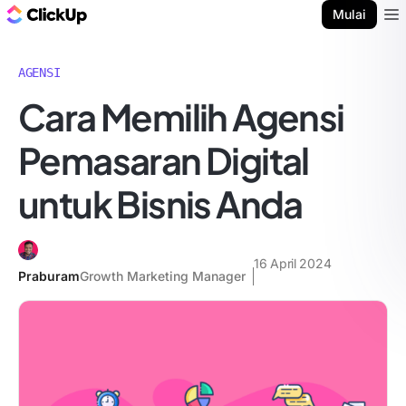
Blog ClickUp
Mulai
Ope
AGENSI
Cara Memilih Agensi
Pemasaran Digital
untuk Bisnis Anda
16 April 2024
Praburam
Growth Marketing Manager