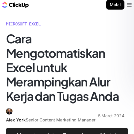
Blog ClickUp
Mulai
Ope
MICROSOFT EXCEL
Cara
Mengotomatiskan
Excel untuk
Merampingkan Alur
Kerja dan Tugas Anda
5 Maret 2024
Alex York
Senior Content Marketing Manager