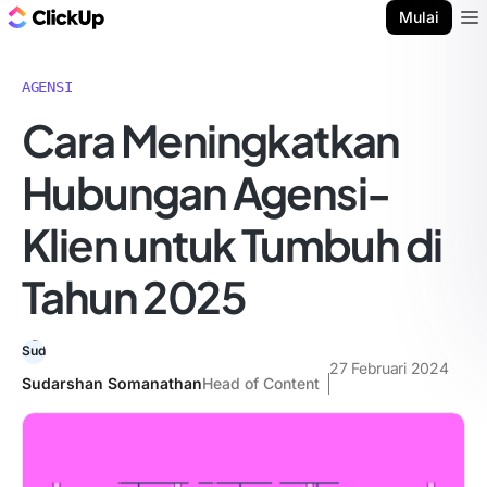
Blog ClickUp
Mulai
Ope
AGENSI
Cara Meningkatkan
Hubungan Agensi-
Klien untuk Tumbuh di
Tahun 2025
27 Februari 2024
Sudarshan Somanathan
Head of Content