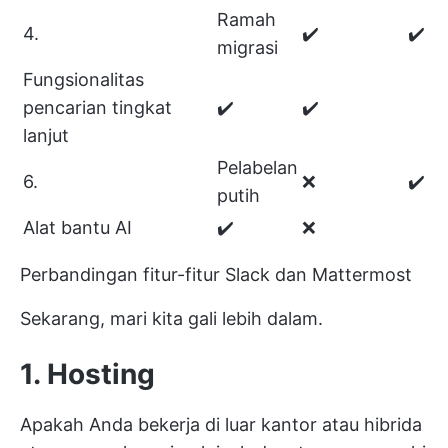
Ramah
4.
✔️
✔️
migrasi
Fungsionalitas
pencarian tingkat
✔️
✔️
lanjut
Pelabelan
6.
❌
✔️
putih
Alat bantu AI
✔️
❌
Perbandingan fitur-fitur Slack dan Mattermost
Sekarang, mari kita gali lebih dalam.
1. Hosting
Apakah Anda bekerja di luar kantor atau hibrida