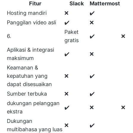
Fitur
Slack
Mattermost
Hosting mandiri
❌
✔️
Panggilan video asli
✔️
❌
Paket
6.
✔️
❌
gratis
Aplikasi & integrasi
✔️
❌
maksimum
Keamanan &
kepatuhan yang
❌
✔️
dapat disesuaikan
Sumber terbuka
❌
✔️
dukungan pelanggan
✔️
❌
❌
ekstra
Dukungan
❌
✔️
multibahasa yang luas