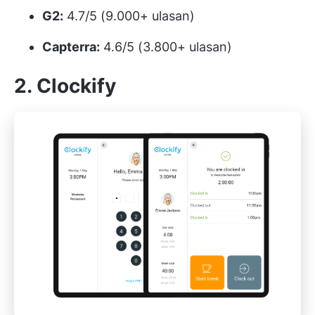
G2:
4.7/5 (9.000+ ulasan)
Capterra:
4.6/5 (3.800+ ulasan)
2. Clockify