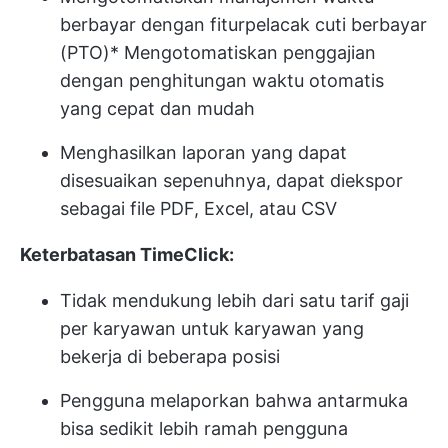
berbayar dengan fitur
pelacak cuti berbayar
(PTO)
* Mengotomatiskan penggajian
dengan penghitungan waktu otomatis
yang cepat dan mudah
Menghasilkan laporan yang dapat
disesuaikan sepenuhnya, dapat diekspor
sebagai file PDF, Excel, atau CSV
Keterbatasan TimeClick:
Tidak mendukung lebih dari satu tarif gaji
per karyawan untuk karyawan yang
bekerja di beberapa posisi
Pengguna melaporkan bahwa antarmuka
bisa sedikit lebih ramah pengguna