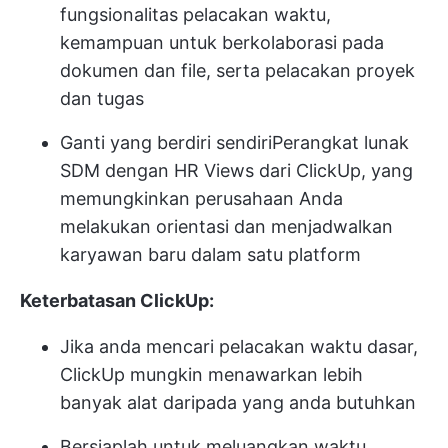
fungsionalitas pelacakan waktu,
kemampuan untuk berkolaborasi pada
dokumen dan file, serta pelacakan proyek
dan tugas
Ganti yang berdiri sendiri
Perangkat lunak
SDM
dengan HR Views dari ClickUp, yang
memungkinkan perusahaan Anda
melakukan orientasi dan menjadwalkan
karyawan baru dalam satu platform
Keterbatasan ClickUp:
Jika anda mencari pelacakan waktu dasar,
ClickUp mungkin menawarkan lebih
banyak alat daripada yang anda butuhkan
Bersiaplah untuk meluangkan waktu