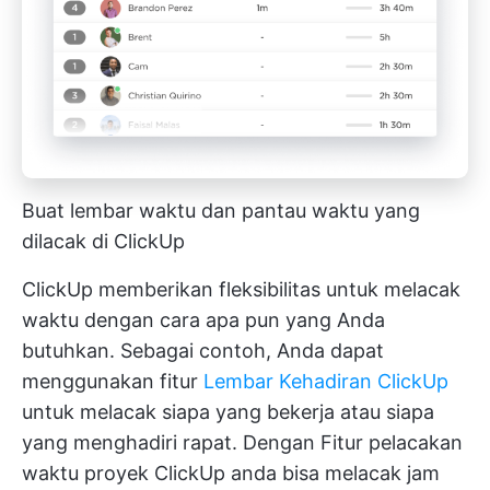
Buat lembar waktu dan pantau waktu yang
dilacak di ClickUp
ClickUp memberikan fleksibilitas untuk melacak
waktu dengan cara apa pun yang Anda
butuhkan. Sebagai contoh, Anda dapat
menggunakan fitur
Lembar Kehadiran ClickUp
untuk melacak siapa yang bekerja atau siapa
yang menghadiri rapat. Dengan
Fitur pelacakan
waktu proyek ClickUp
anda bisa melacak jam