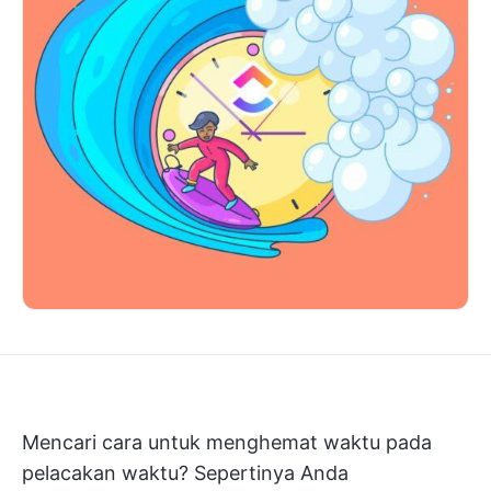
Mencari cara untuk
menghemat waktu
pada
pelacakan waktu? Sepertinya Anda