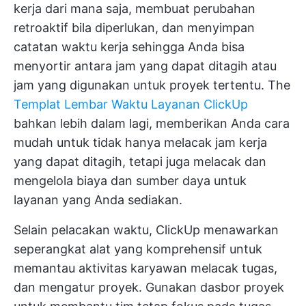
kerja dari mana saja, membuat perubahan
retroaktif bila diperlukan, dan menyimpan
catatan waktu kerja sehingga Anda bisa
menyortir antara jam yang dapat ditagih atau
jam yang digunakan untuk proyek tertentu. The
Templat Lembar Waktu Layanan ClickUp
bahkan lebih dalam lagi, memberikan Anda cara
mudah untuk tidak hanya melacak jam kerja
yang dapat ditagih, tetapi juga melacak dan
mengelola biaya dan sumber daya untuk
layanan yang Anda sediakan.
Selain pelacakan waktu, ClickUp menawarkan
seperangkat alat yang komprehensif untuk
memantau aktivitas karyawan
melacak tugas,
dan mengatur proyek. Gunakan
dasbor proyek