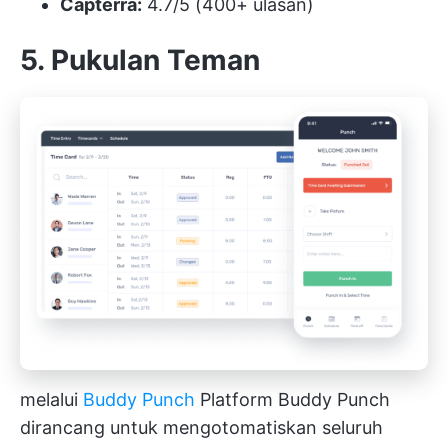
Capterra:
4.7/5 (400+ ulasan)
5. Pukulan Teman
melalui
Buddy Punch
Platform Buddy Punch
dirancang untuk mengotomatiskan seluruh