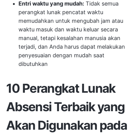
Entri waktu yang mudah:
Tidak semua
perangkat lunak pencatat waktu
memudahkan untuk mengubah jam atau
waktu masuk dan waktu keluar secara
manual, tetapi kesalahan manusia akan
terjadi, dan Anda harus dapat melakukan
penyesuaian dengan mudah saat
dibutuhkan
10 Perangkat Lunak
Absensi Terbaik yang
Akan Digunakan pada