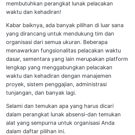
membutuhkan perangkat lunak pelacakan
waktu dan kehadiran!
Kabar baiknya, ada banyak pilihan di luar sana
yang dirancang untuk mendukung tim dan
organisasi dari semua ukuran. Beberapa
menawarkan fungsionalitas pelacakan waktu
dasar, sementara yang lain merupakan platform
lengkap yang menggabungkan pelacakan
waktu dan kehadiran dengan manajemen
proyek, sistem penggajian, administrasi
tunjangan, dan banyak lagi.
Selami dan temukan apa yang harus dicari
dalam perangkat lunak absensi-dan temukan
alat yang sempurna untuk organisasi Anda
dalam daftar pilihan ini.