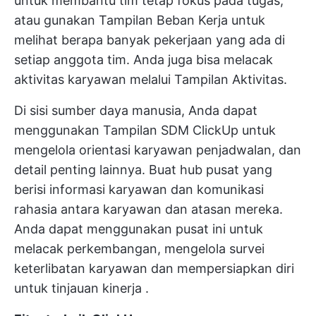
untuk membantu tim tetap fokus pada tugas,
atau gunakan Tampilan Beban Kerja untuk
melihat berapa banyak pekerjaan yang ada di
setiap anggota tim. Anda juga bisa melacak
aktivitas karyawan melalui Tampilan Aktivitas.
Di sisi sumber daya manusia, Anda dapat
menggunakan
Tampilan SDM ClickUp
untuk
mengelola
orientasi karyawan
penjadwalan, dan
detail penting lainnya. Buat hub pusat yang
berisi informasi karyawan dan komunikasi
rahasia antara karyawan dan atasan mereka.
Anda dapat menggunakan pusat ini untuk
melacak perkembangan,
mengelola survei
keterlibatan karyawan
dan mempersiapkan diri
untuk
tinjauan kinerja
.