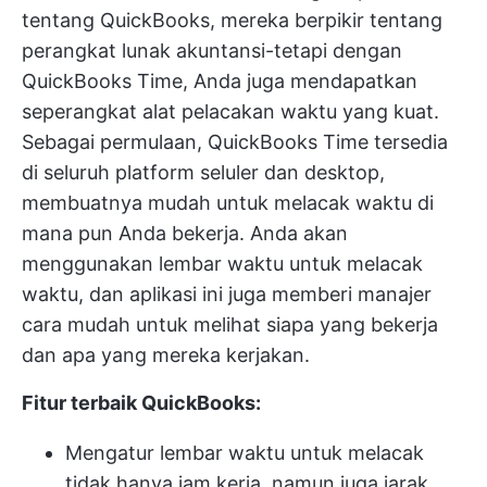
tentang QuickBooks, mereka berpikir tentang
perangkat lunak akuntansi-tetapi dengan
QuickBooks Time, Anda juga mendapatkan
seperangkat alat pelacakan waktu yang kuat.
Sebagai permulaan, QuickBooks Time tersedia
di seluruh platform seluler dan desktop,
membuatnya mudah untuk melacak waktu di
mana pun Anda bekerja. Anda akan
menggunakan lembar waktu untuk melacak
waktu, dan aplikasi ini juga memberi manajer
cara mudah untuk melihat siapa yang bekerja
dan apa yang mereka kerjakan.
Fitur terbaik QuickBooks:
Mengatur lembar waktu untuk melacak
tidak hanya jam kerja, namun juga jarak