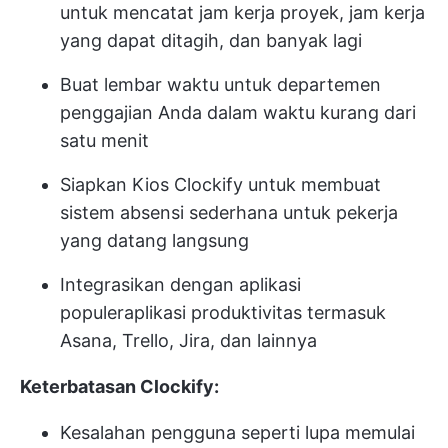
untuk mencatat jam kerja proyek, jam kerja
yang dapat ditagih, dan banyak lagi
Buat lembar waktu untuk departemen
penggajian Anda dalam waktu kurang dari
satu menit
Siapkan Kios Clockify untuk membuat
sistem absensi sederhana untuk pekerja
yang datang langsung
Integrasikan dengan aplikasi
populer
aplikasi produktivitas
termasuk
Asana, Trello, Jira, dan lainnya
Keterbatasan Clockify:
Kesalahan pengguna seperti lupa memulai