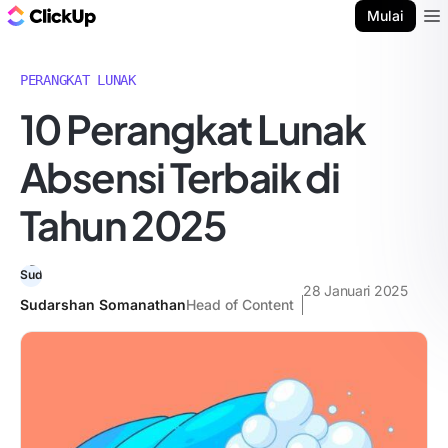
Blog ClickUp
Mulai
Ope
PERANGKAT LUNAK
10 Perangkat Lunak
Absensi Terbaik di
Tahun 2025
28 Januari 2025
Sudarshan Somanathan
Head of Content