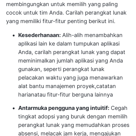
membingungkan untuk memilih yang paling
cocok untuk tim Anda. Carilah perangkat lunak
yang memiliki fitur-fitur penting berikut ini.
Kesederhanaan:
Alih-alih menambahkan
aplikasi lain ke dalam tumpukan aplikasi
Anda, carilah perangkat lunak yang dapat
meminimalkan jumlah aplikasi yang Anda
gunakan, seperti perangkat lunak
pelacakan waktu yang juga menawarkan
alat bantu manajemen proyek,
catatan
harian
atau fitur-fitur berguna lainnya
Antarmuka pengguna yang intuitif:
Cegah
tingkat adopsi yang buruk dengan memilih
perangkat lunak yang memudahkan proses
absensi, melacak jam kerja, mengajukan