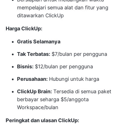
mempelajari semua alat dan fitur yang
ditawarkan ClickUp
Harga ClickUp:
Gratis Selamanya
Tak Terbatas:
$7/bulan per pengguna
Bisnis:
$12/bulan per pengguna
Perusahaan:
Hubungi untuk harga
ClickUp Brain:
Tersedia di semua paket
berbayar seharga $5/anggota
Workspace/bulan
Peringkat dan ulasan ClickUp: