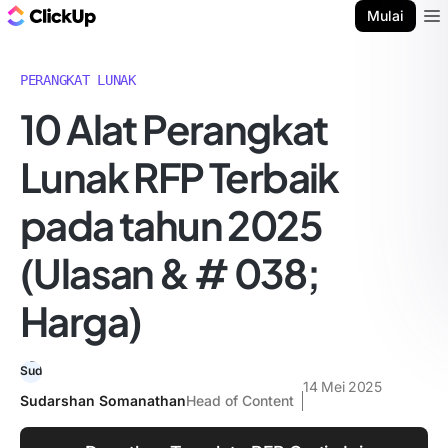
Blog ClickUp
Mulai
Ope
PERANGKAT LUNAK
10 Alat Perangkat
Lunak RFP Terbaik
pada tahun 2025
(Ulasan & # 038;
Harga)
14 Mei 2025
Sudarshan Somanathan
Head of Content