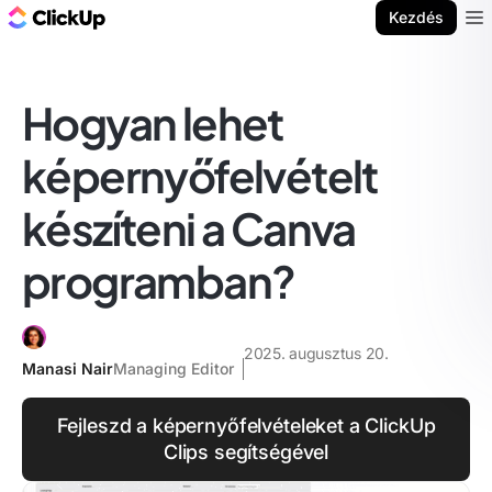
ClickUp blog
Kezdés
Ope
Hogyan lehet
képernyőfelvételt
készíteni a Canva
programban?
2025. augusztus 20.
Manasi Nair
Managing Editor
Fejleszd a képernyőfelvételeket a ClickUp
Clips segítségével