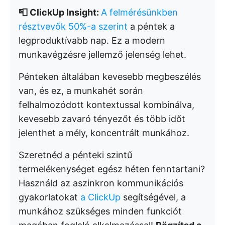
📮 ClickUp Insight:
A felmérésünkben
résztvevők 50%-a szerint
a péntek a
legproduktívabb nap. Ez a modern
munkavégzésre jellemző jelenség lehet.
Pénteken általában kevesebb megbeszélés
van, és ez, a munkahét során
felhalmozódott kontextussal kombinálva,
kevesebb zavaró tényezőt és több időt
jelenthet a mély, koncentrált munkához.
Szeretnéd a pénteki szintű
termelékenységet egész héten fenntartani?
Használd az aszinkron kommunikációs
gyakorlatokat
a ClickUp
segítségével, a
munkához szükséges minden funkciót