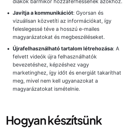
diákok bármikor hozzáférhessenek azokhoz.
Javítja a kommunikációt
: Gyorsan és
vizuálisan közvetíti az információkat, így
feleslegessé téve a hosszú e-mailes
magyarázatokat és megbeszéléseket.
Újrafelhasználható tartalom létrehozása
: A
felvett videók újra felhasználhatók
bevezetéshez, képzéshez vagy
marketinghez, így időt és energiát takaríthat
meg, mivel nem kell ugyanazokat a
magyarázatokat ismételnie.
Hogyan készítsünk