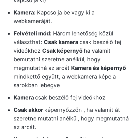
kapcsolja ki)
Kamera:
Kapcsolja be vagy ki a
webkameráját.
Felvételi mód:
Három lehetőség közül
választhat:
Csak kamera
csak beszélő fej
videókhoz
Csak képernyő
ha valamit
bemutatni szeretne anélkül, hogy
megmutatná az arcát
Kamera és képernyő
mindkettő együtt, a webkamera képe a
sarokban lebegve
Kamera
csak beszélő fej videókhoz
Csak akkor
képernyőzzön
, ha valamit át
szeretne mutatni anélkül, hogy megmutatná
az arcát.