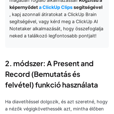
magában foglaló alkalmazással!
Rögzítsd a
képernyődet
a ClickUp Clips
segítségével
, kapj azonnali átiratokat a ClickUp Brain
segítségével, vagy kérd meg a ClickUp AI
Notetaker alkalmazását, hogy összefoglalja
neked a találkozó legfontosabb pontjait!
2. módszer: A Present and
Record (Bemutatás és
felvétel) funkció használata
Ha diavetítéssel dolgozik, és azt szeretné, hogy
a nézők végigkövethessék azt, mintha élőben