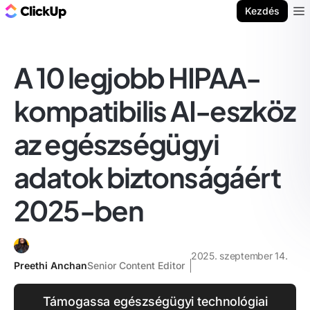
ClickUp blog
Kezdés
Ope
A 10 legjobb HIPAA-
kompatibilis AI-eszköz
az egészségügyi
adatok biztonságáért
2025-ben
2025. szeptember 14.
Preethi Anchan
Senior Content Editor
Támogassa egészségügyi technológiai