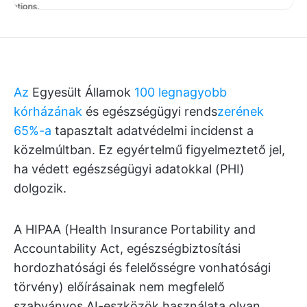
Az
Egyesült Államok
100 legnagyobb
kórházának
és egészségügyi rends
zerének
65%-a
tapasztalt adatvédelmi incidenst a
közelmúltban. Ez egyértelmű figyelmeztető jel,
ha védett egészségügyi adatokkal (PHI)
dolgozik.
A HIPAA (Health Insurance Portability and
Accountability Act, egészségbiztosítási
hordozhatósági és felelősségre vonhatósági
törvény) előírásainak nem megfelelő
szabványos AI-eszközök használata olyan,