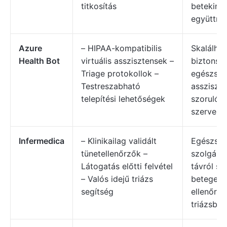
titkosítás
betekinté
együttmű
Azure
– HIPAA-kompatibilis
Skalálhat
Health Bot
virtuális asszisztensek –
biztonság
Triage protokollok –
egészség
Testreszabható
assziszt
telepítési lehetőségek
szoruló 
szerveze
Infermedica
– Klinikailag validált
Egészség
tünetellenőrzők –
szolgálta
Látogatás előtti felvétel
távról seg
– Valós idejű triázs
betegeke
segítség
ellenőrz
triázsban