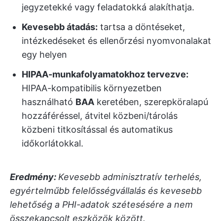
jegyzetekké vagy feladatokká alakíthatja.
Kevesebb átadás:
tartsa a döntéseket,
intézkedéseket és ellenőrzési nyomvonalakat
egy helyen
HIPAA-munkafolyamatokhoz tervezve:
HIPAA-kompatibilis környezetben
használható
BAA
keretében, szerepköralapú
hozzáféréssel, átvitel közbeni/tárolás
közbeni titkosítással és automatikus
időkorlátokkal.
Eredmény:
Kevesebb adminisztratív terhelés,
egyértelműbb felelősségvállalás és kevesebb
lehetőség a PHI-adatok szétesésére a nem
összekapcsolt eszközök között.