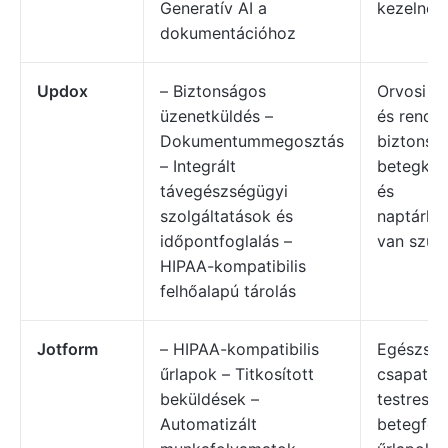
Generatív AI a
kezelnek
dokumentációhoz
Updox
– Biztonságos
Orvosi s
üzenetküldés –
és rendel
Dokumentummegosztás
biztonsá
– Integrált
betegko
távegészségügyi
és
szolgáltatások és
naptárko
időpontfoglalás –
van szük
HIPAA-kompatibilis
felhőalapú tárolás
Jotform
– HIPAA-kompatibilis
Egészség
űrlapok – Titkosított
csapatok
beküldések –
testresz
Automatizált
betegfelv