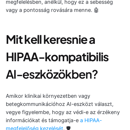
megfelelésben, anélkül, hogy ez a sebesség
vagy a pontosság rovására menne. 🤖
Mit kell keresnie a
HIPAA-kompatibilis
AI-eszközökben?
Amikor klinikai környezetben vagy
betegkommunikációhoz AI-eszközt választ,
vegye figyelembe, hogy az védi-e az érzékeny
információkat és támogatja-e
a HIPAA-
megfelelőség kezelését
. 🛡️