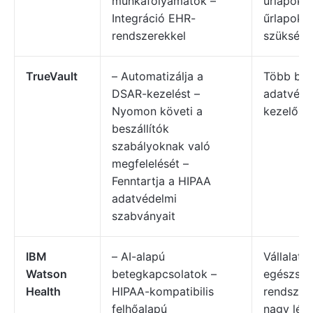
munkafolyamatok –
űrlapokra
Integráció EHR-
űrlapokr
rendszerekkel
szükség
TrueVault
– Automatizálja a
Több besz
DSAR-kezelést –
adatvéde
Nyomon követi a
kezelő s
beszállítók
szabályoknak való
megfelelését –
Fenntartja a HIPAA
adatvédelmi
szabványait
IBM
– AI-alapú
Vállalati 
Watson
betegkapcsolatok –
egészség
Health
HIPAA-kompatibilis
rendszer
felhőalapú
nagy lép