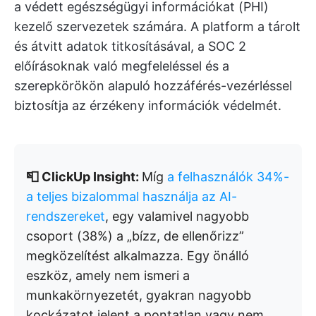
a védett egészségügyi információkat (PHI)
kezelő szervezetek számára. A platform a tárolt
és átvitt adatok titkosításával, a SOC 2
előírásoknak való megfeleléssel és a
szerepkörökön alapuló hozzáférés-vezérléssel
biztosítja az érzékeny információk védelmét.
📮 ClickUp Insight:
Míg
a felhasználók 34%-
a teljes bizalommal használja az AI-
rendszereket
, egy valamivel nagyobb
csoport (38%) a „bízz, de ellenőrizz”
megközelítést alkalmazza. Egy önálló
eszköz, amely nem ismeri a
munkakörnyezetét, gyakran nagyobb
kockázatot jelent a pontatlan vagy nem