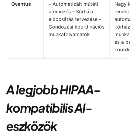
Qventus
– Automatizált műtéti
Nagy kór
ütemezés – Kórházi
rendszer
elbocsátás tervezése –
automatiz
Gondozási koordinációs
kórházi
munkafolyamatok
munkafo
és a peri
koordiná
A legjobb HIPAA-
kompatibilis AI-
eszközök