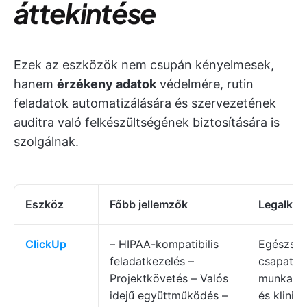
áttekintése
Ezek az eszközök nem csupán kényelmesek,
hanem
érzékeny adatok
védelmére, rutin
feladatok automatizálására és szervezetének
auditra való felkészültségének biztosítására is
szolgálnak.
Eszköz
Főbb jellemzők
Legalkal
ClickUp
– HIPAA-kompatibilis
Egészség
feladatkezelés –
csapatok,
Projektkövetés – Valós
munkafo
idejű együttműködés –
és klinik