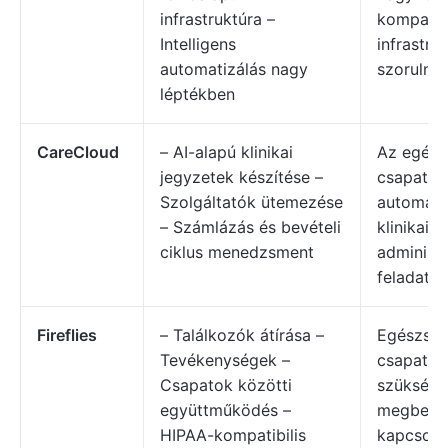
infrastruktúra –
kompatibi
Intelligens
infrastru
automatizálás nagy
szorulna
léptékben
CareCloud
– AI-alapú klinikai
Az egész
jegyzetek készítése –
csapatok
Szolgáltatók ütemezése
automatiz
– Számlázás és bevételi
klinikai é
ciklus menedzsment
adminiszt
feladato
Fireflies
– Találkozók átírása –
Egészség
Tevékenységek –
csapatok
Csapatok közötti
szükségü
együttműködés –
megbeszé
HIPAA-kompatibilis
kapcsola