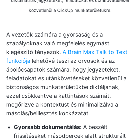
diktálhatnak jegyzeteket, feladatokat és utánkövetéseket
közvetlenül a ClickUp munkaterületükre.
A vezetők számára a gyorsaság és a
szabályoknak való megfelelés egymást
kiegészítő tényezők.
A Brain Max
Talk to Text
funkciója
lehetővé teszi az orvosok és az
ápolócsapatok számára, hogy jegyzeteket,
feladatokat és utánkövetéseket közvetlenül a
biztonságos munkaterületükbe diktáljanak,
ezzel csökkentve a kattintások számát,
megőrizve a kontextust és minimalizálva a
másolás/beillesztés kockázatát.
Gyorsabb dokumentálás:
A beszélt
frissítéseket másodpercek alatt strukturált