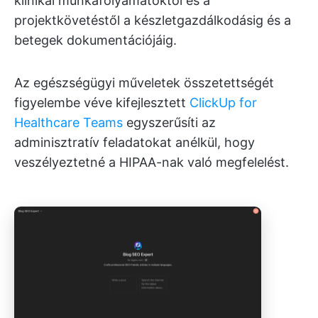
klinikai munkafolyamatoktól és a
projektkövetéstől a készletgazdálkodásig és a
betegek dokumentációjáig.
Az egészségügyi műveletek összetettségét
figyelembe véve kifejlesztett
ClickUp for
Healthcare Teams
egyszerűsíti az
adminisztratív feladatokat anélkül, hogy
veszélyeztetné a HIPAA-nak való megfelelést.