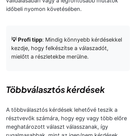
validálásában vagy a legfontosabb mutatók
időbeli nyomon követésében.
💡 Profi tipp
: Mindig könnyebb kérdésekkel
kezdje, hogy felkészítse a válaszadót,
mielőtt a részletekbe merülne.
Többválasztós kérdések
A többválasztós kérdések lehetővé teszik a
résztvevők számára, hogy egy vagy több előre
meghatározott választ válasszanak, így
rugalmasabbak, mint az igen/nem kérdések.