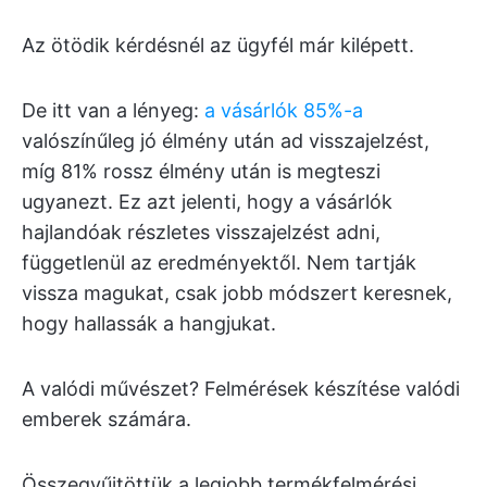
Az ötödik kérdésnél az ügyfél már kilépett.
De itt van a lényeg:
a vásárlók 85%-a
valószínűleg jó élmény után ad visszajelzést,
míg 81% rossz élmény után is megteszi
ugyanezt. Ez azt jelenti, hogy a vásárlók
hajlandóak részletes visszajelzést adni,
függetlenül az eredményektől. Nem tartják
vissza magukat, csak jobb módszert keresnek,
hogy hallassák a hangjukat.
A valódi művészet? Felmérések készítése valódi
emberek számára.
Összegyűjtöttük a legjobb termékfelmérési