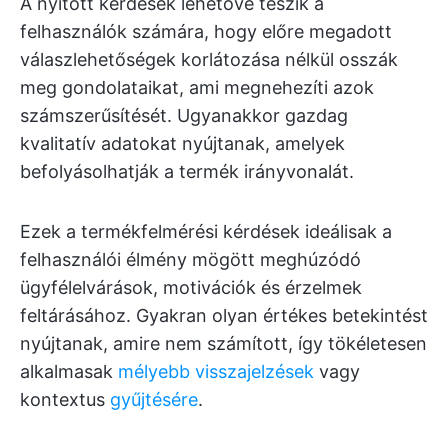
A nyitott kérdések lehetővé teszik a
felhasználók számára, hogy előre megadott
válaszlehetőségek korlátozása nélkül osszák
meg gondolataikat, ami megnehezíti azok
számszerűsítését. Ugyanakkor gazdag
kvalitatív adatokat nyújtanak, amelyek
befolyásolhatják a termék irányvonalát.
Ezek a termékfelmérési kérdések ideálisak a
felhasználói élmény mögött meghúzódó
ügyfélelvárások, motivációk és érzelmek
feltárásához. Gyakran olyan értékes betekintést
nyújtanak, amire nem számított, így tökéletesen
alkalmasak
mélyebb visszajelzések
vagy
kontextus
gyűjtésére
.