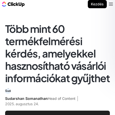
ClickUp blog
Kezdés
Ope
Több mint 60
termékfelmérési
kérdés, amelyekkel
hasznosítható vásárlói
információkat gyűjthet
Sudarshan Somanathan
Head of Content
2025. augusztus 24.