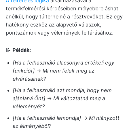
A feltételes logika
alkalmazásával a
termékfelmérési kérdéseiben mélyebbre áshat
anélkül, hogy túlterhelné a résztvevőket. Ez egy
hatékony eszköz az alapvető válaszok,
pontszámok vagy vélemények feltárásához.
📝
Példák:
[Ha a felhasználó alacsonyra értékeli egy
funkciót]
→
Mi nem felelt meg az
elvárásainak?
[Ha a felhasználó azt mondja, hogy nem
ajánlaná Önt]
→
Mi változtatná meg a
véleményét?
[Ha a felhasználó lemondja]
→
Mi hiányzott
az élményéből?