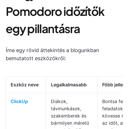
Pomodoro időzítők
egy pillantásra
Íme egy rövid áttekintés a blogunkban
bemutatott eszközökről:
Eszköz neve
Legalkalmasabb
Főbb jellem
ClickUp
Diákok,
Bontsa fel a
távmunkások,
feladatokat,
szakemberek és
kövesse ny
bármilyen méretű
az időt, az A