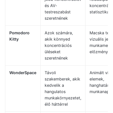
és AV-
koncentráci
testreszabást
statisztikák
szeretnének
Pomodoro
Azok számára,
Macska tém
Kitty
akik könnyed
vizuális jel
koncentrációs
munkamene
üléseket
előzmények
szeretnének
WonderSpace
Távoli
Animált vizu
szakemberek, akik
elemek,
kedvelik a
hanghatáso
hangulatos
munkanapló
munkakörnyezetet,
élő háttérrel