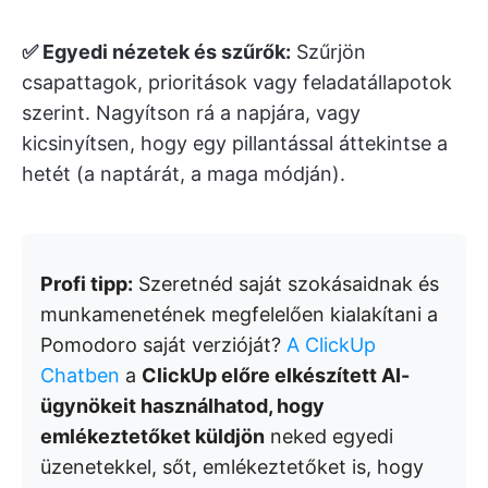
✅ Egyedi nézetek és szűrők:
Szűrjön
csapattagok, prioritások vagy feladatállapotok
szerint. Nagyítson rá a napjára, vagy
kicsinyítsen, hogy egy pillantással áttekintse a
hetét (a naptárát, a maga módján).
Profi tipp:
Szeretnéd saját szokásaidnak és
munkamenetének megfelelően kialakítani a
Pomodoro saját verzióját?
A ClickUp
Chatben
a
ClickUp előre elkészített AI-
ügynökeit használhatod, hogy
emlékeztetőket küldjön
neked egyedi
üzenetekkel, sőt, emlékeztetőket is, hogy