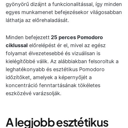
gyönyörű dizájnt a funkcionalitással, így minden
egyes munkamenet befejezésekor világosabban
láthatja az előrehaladását.
Minden befejezett
25 perces Pomodoro
ciklussal
előrelépést ér el, mivel az egész
folyamat élvezetesebbé és vizuálisan is
kielégítőbbé válik. Az alábbiakban felsoroltuk a
leghatékonyabb és esztétikus Pomodoro
időzítőket, amelyek a képernyőjét a
koncentráció fenntartásának tökéletes
eszközévé varázsolják.
A legjobb esztétikus