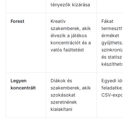
tényezők kizárása
Forest
Kreatív
Fákat
szakemberek, akik
termeszthet
élvezik a játékos
érméket
koncentrációt és a
gyűjthetsz,
valós faültetést
szinkronizál
és statiszti
készíthetsz.
Legyen
Diákok és
Egyedi időzí
koncentrált
szakemberek, akik
feladatkezel
szokásokat
CSV-export
szeretnének
kialakítani