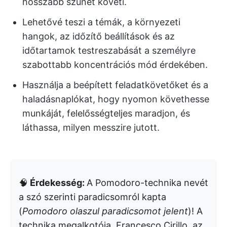
hosszabb szünet követi.
Lehetővé teszi a témák, a környezeti
hangok, az időzítő beállítások és az
időtartamok testreszabását
a személyre
szabottabb koncentrációs mód érdekében.
Használja a beépített feladatkövetőket és a
haladásnaplókat, hogy nyomon követhesse
munkáját, felelősségteljes maradjon, és
láthassa, milyen messzire jutott.
🧠
Érdekesség:
A Pomodoro-technika nevét
a szó szerinti paradicsomról kapta
(
Pomodoro
olaszul paradicsomot jelent
)! A
technika megalkotója, Francesco Cirillo, az