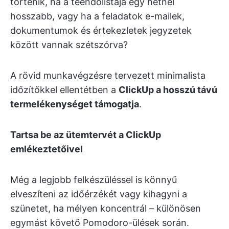
történik, ha a teendőlistája egy hétnél
hosszabb, vagy ha a feladatok e-mailek,
dokumentumok és értekezletek jegyzetek
között vannak szétszórva?
A rövid munkavégzésre tervezett minimalista
időzítőkkel ellentétben a
ClickUp a hosszú távú
termelékenységet támogatja
.
Tartsa be az ütemtervét a ClickUp
emlékeztetőivel
Még a legjobb felkészüléssel is könnyű
elveszíteni az időérzékét vagy kihagyni a
szünetet, ha mélyen koncentrál – különösen
egymást követő Pomodoro-ülések során.