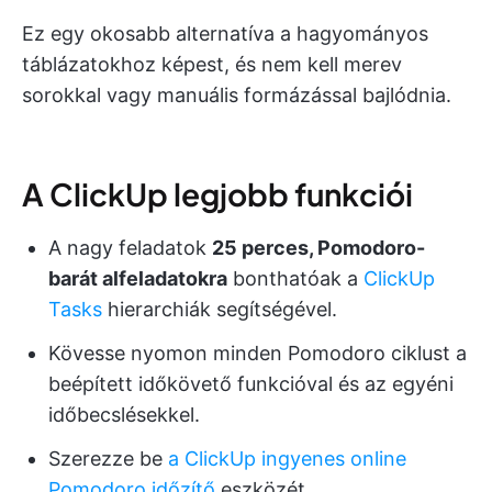
Ez egy okosabb alternatíva a hagyományos
táblázatokhoz képest, és nem kell merev
sorokkal vagy manuális formázással bajlódnia.
A ClickUp legjobb funkciói
A nagy feladatok
25 perces, Pomodoro-
barát alfeladatokra
bonthatóak a
ClickUp
Tasks
hierarchiák segítségével.
Kövesse nyomon minden Pomodoro ciklust a
beépített időkövető funkcióval és az egyéni
időbecslésekkel.
Szerezze be
a ClickUp ingyenes online
Pomodoro időzítő
eszközét