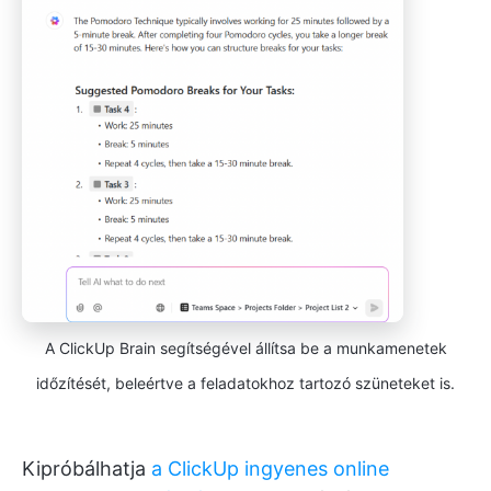
A ClickUp Brain segítségével állítsa be a munkamenetek
időzítését, beleértve a feladatokhoz tartozó szüneteket is.
Kipróbálhatja
a ClickUp ingyenes online