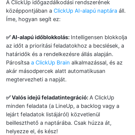
A ClickUp időgazdálkodási rendszerének
középpontjában a
ClickUp AI-alapú naptára
áll.
Íme, hogyan segít ez:
✅ AI-alapú időblokkolás:
Intelligensen blokkolja
az időt a prioritási feladatokhoz a becslések, a
határidők és a rendelkezésre állás alapján.
Párosítsa
a ClickUp Brain
alkalmazással, és az
akár másodpercek alatt automatikusan
megtervezheti a napját.
✅ Valós idejű feladatintegráció:
A ClickUp
minden feladata (a LineUp, a backlog vagy a
lejárt feladatok listájáról) közvetlenül
beilleszthető a naptárába. Csak húzza át,
helyezze el, és kész!