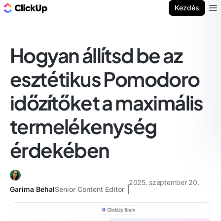
ClickUp blog
Kezdés
Ope
Hogyan állítsd be az
esztétikus Pomodoro
időzítőket a maximális
termelékenység
érdekében
2025. szeptember 20.
Garima Behal
Senior Content Editor