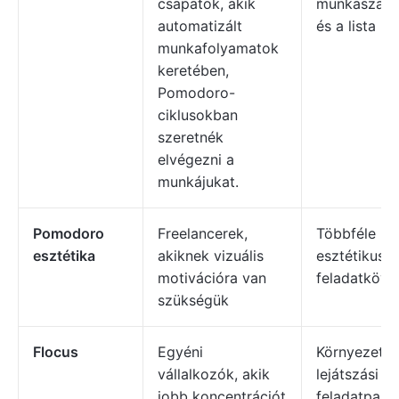
csapatok, akik
munkaszaka
automatizált
és a lista né
munkafolyamatok
keretében,
Pomodoro-
ciklusokban
szeretnék
elvégezni a
munkájukat.
Pomodoro
Freelancerek,
Többféle
esztétika
akiknek vizuális
esztétikus t
motivációra van
feladatköve
szükségük
Flocus
Egyéni
Környezeti 
vállalkozók, akik
lejátszási lis
jobb koncentrációt
feladatpanel