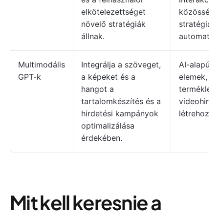
elkötelezettséget
közösségi
növelő stratégiák
stratégiáj
állnak.
automatizá
Multimodális
Integrálja a szöveget,
AI-alapú vi
GPT-k
a képeket és a
elemek, int
hangot a
termékleír
tartalomkészítés és a
videohirde
hirdetési kampányok
létrehozás
optimalizálása
érdekében.
Mit kell keresnie a