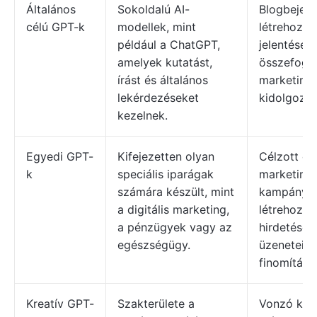
Általános
Sokoldalú AI-
Blogbejeg
célú GPT-k
modellek, mint
létrehozás
például a ChatGPT,
jelentések
amelyek kutatást,
összefogla
írást és általános
marketings
lekérdezéseket
kidolgozás
kezelnek.
Egyedi GPT-
Kifejezetten olyan
Célzott e-
k
speciális iparágak
marketing
számára készült, mint
kampányo
a digitális marketing,
létrehozás
a pénzügyek vagy az
hirdetések
egészségügy.
üzenetein
finomítása
Kreatív GPT-
Szakterülete a
Vonzó köz