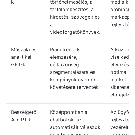
k
történetmesélés, a
média kam
tartalomkészítés, a
promóciós
hirdetési szövegek és
márkaépít
a
fejlesztése
videóforgatókönyvek.
Műszaki és
Piaci trendek
A közönsé
analitikai
elemzésére,
viselkedé
GPT-k
célközönség
elemzése,
szegmentálására és
optimalizá
kampányok nyomon
marketing
követésére tervezték.
sikerének
előrejelzés
Beszélgető
Középpontban a
Az ügyféls
AI GPT-k
chatbotok, az
fejlesztése
automatizált válaszok
vezérelt c
és a felhasználói
interakció