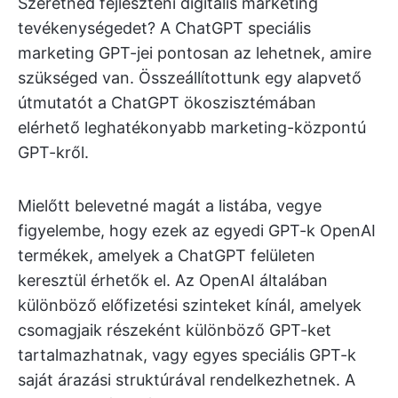
Szeretnéd fejleszteni digitális marketing
tevékenységedet? A ChatGPT speciális
marketing GPT-jei pontosan az lehetnek, amire
szükséged van. Összeállítottunk egy alapvető
útmutatót a ChatGPT ökoszisztémában
elérhető leghatékonyabb marketing-központú
GPT-kről.
Mielőtt belevetné magát a listába, vegye
figyelembe, hogy ezek az egyedi GPT-k OpenAI
termékek, amelyek a ChatGPT felületen
keresztül érhetők el. Az OpenAI általában
különböző előfizetési szinteket kínál, amelyek
csomagjaik részeként különböző GPT-ket
tartalmazhatnak, vagy egyes speciális GPT-k
saját árazási struktúrával rendelkezhetnek. A