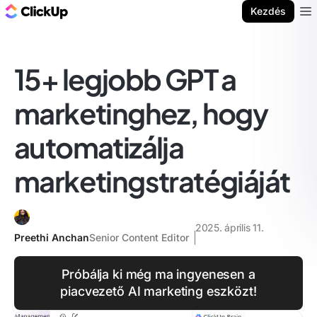
ClickUp blog
Kezdés
Ope
15+ legjobb GPT a
marketinghez, hogy
automatizálja
marketingstratégiáját
2025. április 11.
Preethi Anchan
Senior Content Editor
Próbálja ki még ma ingyenesen a
piacvezető AI marketing eszközt!