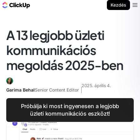
ClickUp blog
Kezdés
Ope
A 13 legjobb üzleti
kommunikációs
megoldás 2025-ben
2025. április 4.
Garima Behal
Senior Content Editor
Próbálja ki most ingyenesen a legjobb
üzleti kommunikációs eszközt!