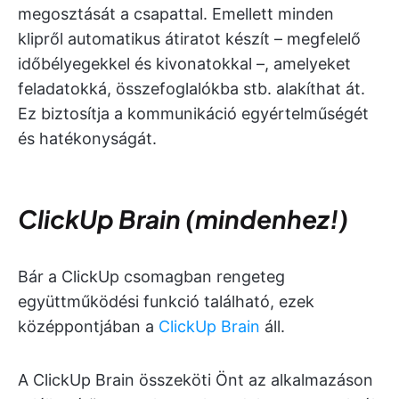
megosztását a csapattal. Emellett minden
klipről automatikus átiratot készít – megfelelő
időbélyegekkel és kivonatokkal –, amelyeket
feladatokká, összefoglalókba stb. alakíthat át.
Ez biztosítja a kommunikáció egyértelműségét
és hatékonyságát.
ClickUp Brain (mindenhez!)
Bár a ClickUp csomagban rengeteg
együttműködési funkció található, ezek
középpontjában a
ClickUp Brain
áll.
A ClickUp Brain összeköti Önt az alkalmazáson