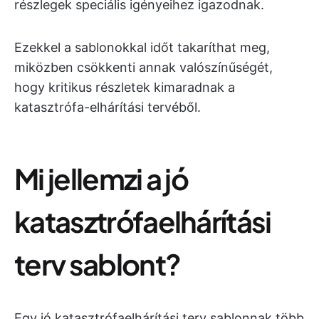
részlegek speciális igényeihez igazodnak.
Ezekkel a sablonokkal időt takaríthat meg,
miközben csökkenti annak valószínűségét,
hogy kritikus részletek kimaradnak a
katasztrófa-elhárítási tervéből.
Mi jellemzi a jó
katasztrófaelhárítási
terv sablont?
Egy jó katasztrófaelhárítási terv sablonnak több