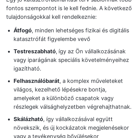
fontos szempontot is le kell fednie. A következő
tulajdonságokkal kell rendelkeznie:
Átfogó
, minden lehetséges fizikai és digitális
katasztrófát figyelembe vevő
Testreszabható
,
így az Ön vállalkozásának
vagy iparágának speciális követelményeihez
igazítható.
Felhasználóbarát
, a komplex műveleteket
világos, kezelhető lépésekre bontja,
amelyeket a különböző csapatok vagy
részlegek válsághelyzetben végrehajthatnak.
Skálázható
, így vállalkozásával együtt
növekszik, és új kockázatok megjelenésekor
vagy a tevékenység bővülésekor