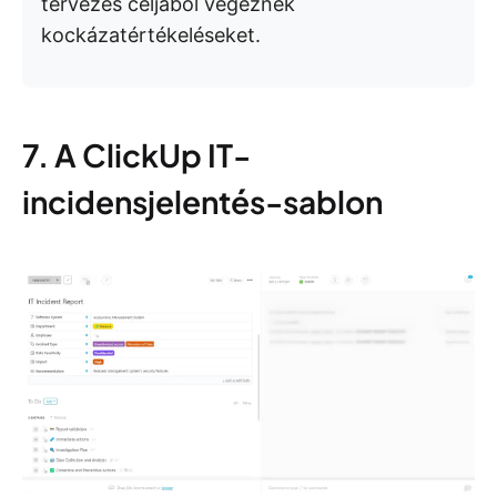
tervezés céljából végeznek
kockázatértékeléseket.
7. A ClickUp IT-
incidensjelentés-sablon