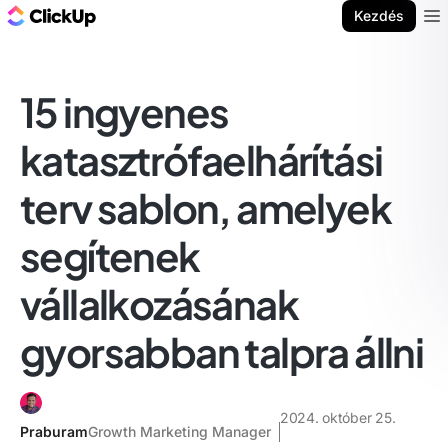
ClickUp blog
Kezdés
Ope
15 ingyenes
katasztrófaelhárítási
terv sablon, amelyek
segítenek
vállalkozásának
gyorsabban talpra állni
2024. október 25.
Praburam
Growth Marketing Manager