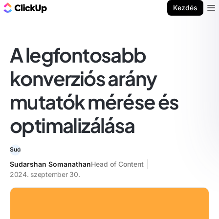
ClickUp blog
Kezdés
Ope
A legfontosabb
konverziós arány
mutatók mérése és
optimalizálása
Sudarshan Somanathan
Head of Content
2024. szeptember 30.