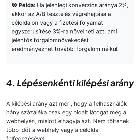
🎯 Példa:
Ha jelenlegi konverziós aránya 2%,
akkor az A/B tesztelés végrehajtása a
céloldalon vagy a fizetési folyamat
egyszerűsítése 3%-ra növelheti azt, ami
jelentős forgalomnövekedést
eredményezhet további forgalom nélkül.
4. Lépésenkénti kilépési arány
A kilépési arány azt méri, hogy a felhasználók
hány százaléka csak egy oldalt látogat meg a
webhelyén, mielőtt elhagyja azt. Nem töltenek
több időt a webhely vagy a céloldal
felfedezésével.