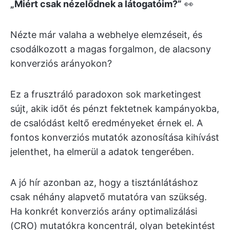
„Miért csak nézelődnek a látogatóim?”
👀
Nézte már valaha a webhelye elemzéseit, és
csodálkozott a magas forgalmon, de alacsony
konverziós arányokon?
Ez a frusztráló paradoxon sok marketingest
sújt, akik időt és pénzt fektetnek kampányokba,
de csalódást keltő eredményeket érnek el. A
fontos konverziós mutatók azonosítása kihívást
jelenthet, ha elmerül a adatok tengerében.
A jó hír azonban az, hogy a tisztánlátáshoz
csak néhány alapvető mutatóra van szükség.
Ha konkrét konverziós arány optimalizálási
(CRO) mutatókra koncentrál, olyan betekintést