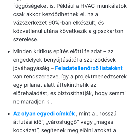
függőségeket is. Például a HVAC-munkálatok
csak akkor kezdődhetnek el, ha a
vázszerkezet 90%-ban elkészült, és
közvetlenül utána következik a gipszkarton
szerelése.
Minden kritikus építés előtti feladat – az
engedélyek benyújtásától a szerződések
jóváhagyásáig –
Feladatellenőrző listaként
van rendszerezve, így a projektmenedzserek
egy pillanat alatt áttekinthetik az
előrehaladást, és biztosíthatják, hogy semmi
ne maradjon ki.
Az olyan egyedi címkék
, mint a „hosszú
átfutási idő”, „városfüggő” vagy „magas
kockázat”, segítenek megjelölni azokat a