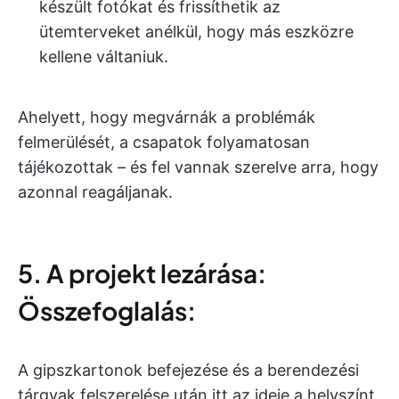
készült fotókat és frissíthetik az
ütemterveket anélkül, hogy más eszközre
kellene váltaniuk.
Ahelyett, hogy megvárnák a problémák
felmerülését, a csapatok folyamatosan
tájékozottak – és fel vannak szerelve arra, hogy
azonnal reagáljanak.
5. A projekt lezárása:
Összefoglalás:
A gipszkartonok befejezése és a berendezési
tárgyak felszerelése után itt az ideje a helyszínt