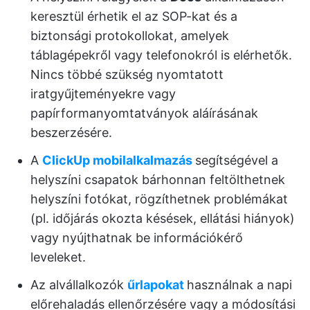
keresztül érhetik el az SOP-kat és a
biztonsági protokollokat, amelyek
táblagépekről vagy telefonokról is elérhetők.
Nincs többé szükség nyomtatott
iratgyűjteményekre vagy
papírformanyomtatványok aláírásának
beszerzésére.
A
ClickUp mobilalkalmazás
segítségével a
helyszíni csapatok bárhonnan feltölthetnek
helyszíni fotókat, rögzíthetnek problémákat
(pl. időjárás okozta késések, ellátási hiányok)
vagy nyújthatnak be információkérő
leveleket.
Az alvállalkozók
űrlapokat
használnak a napi
előrehaladás ellenőrzésére vagy a módosítási