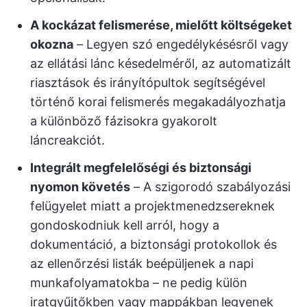
A kockázat felismerése, mielőtt költségeket
okozna
– Legyen szó engedélykésésről vagy
az ellátási lánc késedelméről, az automatizált
riasztások és irányítópultok segítségével
történő korai felismerés megakadályozhatja
a különböző fázisokra gyakorolt
láncreakciót.
Integrált megfelelőségi és biztonsági
nyomon követés
– A szigorodó szabályozási
felügyelet miatt a projektmenedzsereknek
gondoskodniuk kell arról, hogy a
dokumentáció, a biztonsági protokollok és
az ellenőrzési listák beépüljenek a napi
munkafolyamatokba – ne pedig külön
iratgyűjtőkben vagy mappákban legyenek