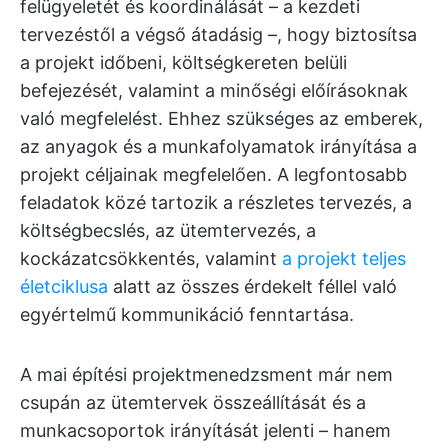
felügyeletét és koordinálását – a kezdeti
tervezéstől a végső átadásig –, hogy biztosítsa
a projekt időbeni, költségkereten belüli
befejezését, valamint a minőségi előírásoknak
való megfelelést. Ehhez szükséges az emberek,
az anyagok és a munkafolyamatok irányítása a
projekt céljainak megfelelően. A legfontosabb
feladatok közé tartozik a részletes tervezés, a
költségbecslés, az ütemtervezés, a
kockázatcsökkentés, valamint
a projekt teljes
életciklusa
alatt az összes érdekelt féllel való
egyértelmű kommunikáció fenntartása.
A mai építési projektmenedzsment már nem
csupán az ütemtervek összeállítását és a
munkacsoportok irányítását jelenti – hanem