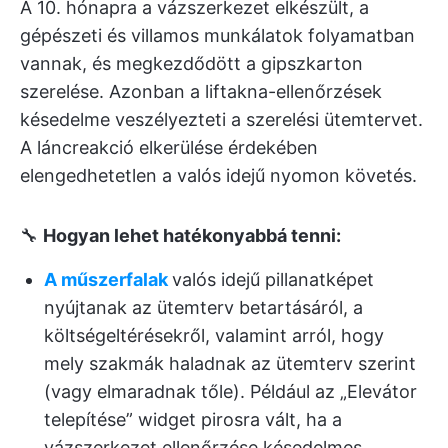
A 10. hónapra a vázszerkezet elkészült, a
gépészeti és villamos munkálatok folyamatban
vannak, és megkezdődött a gipszkarton
szerelése. Azonban a liftakna-ellenőrzések
késedelme veszélyezteti a szerelési ütemtervet.
A láncreakció elkerülése érdekében
elengedhetetlen a valós idejű nyomon követés.
🔧
Hogyan lehet hatékonyabbá tenni:
A műszerfalak
valós idejű pillanatképet
nyújtanak az ütemterv betartásáról, a
költségeltérésekről, valamint arról, hogy
mely szakmák haladnak az ütemterv szerint
(vagy elmaradnak tőle). Például az „Elevátor
telepítése” widget pirosra vált, ha a
vázszerkezet ellenőrzése késedelmes.