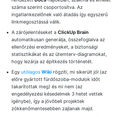
száma szerint csoportosítva. Az
ingatlankezelőnek való átadás így egyszerű
linkmegosztássá válik.
A zárójelentéseket a
ClickUp Brain
automatikusan generálja, összefoglalva az
ellenőrzési eredményeket, a biztonsági
statisztikákat és az ütemterv-diagramokat,
hogy lezárja az építkezés történetét.
Egy
utólagos
Wiki
rögzíti, mi sikerült jól (az
előre gyártott fürdőszoba-modulok időt
takarítottak meg) és mi nem (az
engedélyezési késedelmek 3 hetet vettek
igénybe), így a jövőbeli projektek
zökkenőmentesebben zajlanak majd.