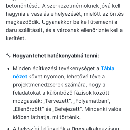
betonöntését. A szerkezetmérnöknek jóvá kell
hagynia a vasalás elhelyezését, mielőtt az öntés
megkezdődik. Ugyanakkor be kell ütemezni a
daru szállítását, és a városnak ellenőriznie kell a
kerítést.
🔧
Hogyan lehet hatékonyabbá tenni:
Minden építkezési tevékenységet a
Tábla
nézet
követ nyomon, lehetővé téve a
projektmenedzserek számára, hogy a
feladatokat a különböző fázisok között
mozgassák: „Tervezett”, „Folyamatban”,
„Ellenőrzött” és „Befejezett”. Mindenki valós
időben láthatja, mi történik.
A helyszíni felügyelők a
Docs
alkalmazáson