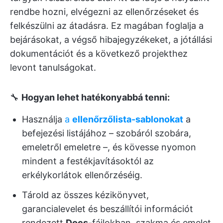
rendbe hozni, elvégezni az ellenőrzéseket és
felkészülni az átadásra. Ez magában foglalja a
bejárásokat, a végső hibajegyzékeket, a jótállási
dokumentációt és a következő projekthez
levont tanulságokat.
🔧
Hogyan lehet hatékonyabbá tenni:
Használja
a
ellenőrzőlista-sablonokat
a
befejezési listájához – szobáról szobára,
emeletről emeletre –, és kövesse nyomon
mindent a festékjavításoktól az
erkélykorlátok ellenőrzéséig.
Tárold az összes kézikönyvet,
garancialevelet és beszállítói információt
rendezett
Docs
-fájlokban, szakma és emelet