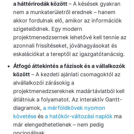
a háttérirodák között
– A késések gyakran
nem a munkaterületről erednek – hanem
akkor fordulnak elő, amikor az információk
szigetelődnek. Egy modern
projektmenedzsernek lehetővé kell tennie az
azonnali frissítéseket, jóváhagyásokat és
eskalációkat a tereptől az igazgatótanácsig.
Átfogó áttekintés a fázisok és a vállalkozók
között
– A kezdeti ajánlati csomagoktól az
alvállalkozói zárásokig a
projektmenedzsereknek madártávlatból kell
átlátniuk a folyamatot. Az interaktív Gantt-
diagramok,
a mérföldkövek nyomon
követése
és
a hatókör-változási naplók
ma
már elengedhetetlenek – nem pedig
opcionálisak.