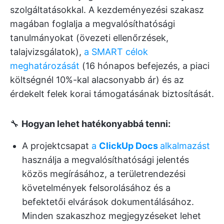
szolgáltatásokkal. A kezdeményezési szakasz
magában foglalja a megvalósíthatósági
tanulmányokat (övezeti ellenőrzések,
talajvizsgálatok),
a SMART célok
meghatározását
(16 hónapos befejezés, a piaci
költségnél 10%-kal alacsonyabb ár) és az
érdekelt felek korai támogatásának biztosítását.
🔧
Hogyan lehet hatékonyabbá tenni:
A projektcsapat
a
ClickUp Docs
alkalmazást
használja a megvalósíthatósági jelentés
közös megírásához, a területrendezési
követelmények felsorolásához és a
befektetői elvárások dokumentálásához.
Minden szakaszhoz megjegyzéseket lehet