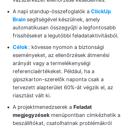
A napi standup-összefoglalók a
ClickUp
Brain
segítségével készülnek, amely
automatikusan összegyűjti a legfontosabb
frissítéseket a legutóbbi feladataktivitásból.
Célok
: kövesse nyomon a biztonsági
eseményeket, az ellenőrzések átmenési
arányát vagy a termelékenységi
referenciaértékeket. Például, ha a
gipszkarton-szerelők naponta csak a
tervezett alapterület 60%-át végzik el, az
riasztást vált ki.
A projektmenedzserek a
Feladat
megjegyzések
menüpontban címkézhetik a
beszállítókat, csatolhatnak problémákról