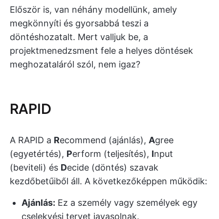
Először is, van néhány modellünk, amely
megkönnyíti és gyorsabbá teszi a
döntéshozatalt. Mert valljuk be, a
projektmenedzsment fele a helyes döntések
meghozataláról szól, nem igaz?
RAPID
A RAPID a
R
ecommend (ajánlás),
A
gree
(egyetértés),
P
erform (teljesítés),
I
nput
(beviteli) és
D
ecide (döntés) szavak
kezdőbetűiből áll. A következőképpen működik:
Ajánlás:
Ez a személy vagy személyek egy
cselekvési tervet javasolnak.