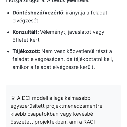
mozgatórugóira. A betűk jelentése:
Döntéshozó/vezérlő:
irányítja a feladat
elvégzését
Konzultált:
Véleményt, javaslatot vagy
ötletet kért
Tájékozott:
Nem vesz közvetlenül részt a
feladat elvégzésében, de tájékoztatni kell,
amikor a feladat elvégzésre került.
💡 A DCI modell a legalkalmasabb
egyszerűsített projektmenedzsmentre
kisebb csapatokban vagy kevésbé
összetett projektekben, ami a RACI