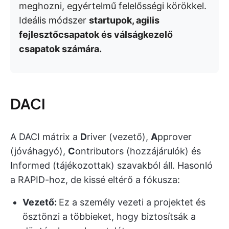
meghozni, egyértelmű felelősségi körökkel.
Ideális módszer
startupok, agilis
fejlesztőcsapatok és válságkezelő
csapatok számára.
DACI
A DACI mátrix a
D
river (vezető),
A
pprover
(jóváhagyó),
C
ontributors (hozzájárulók) és
I
nformed (tájékozottak) szavakból áll. Hasonló
a RAPID-hoz, de kissé eltérő a fókusza:
Vezető:
Ez a személy vezeti a projektet és
ösztönzi a többieket, hogy biztosítsák a