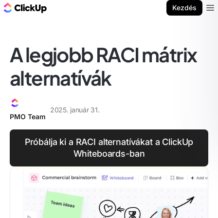
ClickUp blog
Kezdés
Ope
A legjobb RACI mátrix
alternatívák
2025. január 31.
PMO Team
Próbálja ki a RACI alternatívákat a ClickUp
Whiteboards-ban