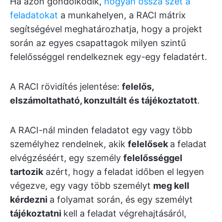
Ha azon gondolkodik,
hogyan ossza szét a
feladatokat
a munkahelyen, a RACI mátrix
segítségével meghatározhatja, hogy a projekt
során az egyes csapattagok milyen szintű
felelősséggel rendelkeznek egy-egy feladatért.
A RACI rövidítés jelentése:
felelős,
elszámoltatható, konzultált és tájékoztatott
.
A RACI-nál minden feladatot egy vagy több
személyhez rendelnek, akik
felelősek
a feladat
elvégzéséért, egy személy
felelősséggel
tartozik
azért, hogy a feladat időben el legyen
végezve, egy vagy több személyt
meg kell
kérdezni
a folyamat során, és egy személyt
tájékoztatni
kell a feladat végrehajtásáról,