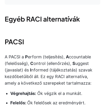
Egyéb RACI alternatívák
PACSI
A PACSI a
P
erform (teljesítés),
A
ccountable
(felelősség),
C
ontrol (ellenőrzés),
S
uggest
(javaslat) és
I
nformed (tájékoztatás) szavak
kezdőbetűiből áll. Ez egy RACI alternatíva,
amely a következő szerepeket tartalmazza:
Végrehajtás:
Ők végzik el a munkát.
Felelős:
Ők felelősek az eredményért.