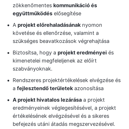
zökkenőmentes
kommunikáció és
együttműködés
elősegítése
A
projekt előrehaladásának
nyomon
követése és ellenőrzése, valamint a
szükséges beavatkozások végrehajtása
Biztosítsa, hogy a
projekt eredményei
és
kimenetelei megfeleljenek az előírt
szabványoknak.
Rendszeres projektértékelések elvégzése és
a
fejlesztendő területek
azonosítása
A projekt hivatalos lezárása
a projekt
eredményeinek véglegesítésével, a projekt
értékelésének elvégzésével és a sikeres
befejezés utáni átadás megszervezésével.