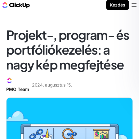
ClickUp blog
Kezdés
Ope
Projekt-, program- és
portfóliókezelés: a
nagy kép megfejtése
2024. augusztus 15.
PMO Team