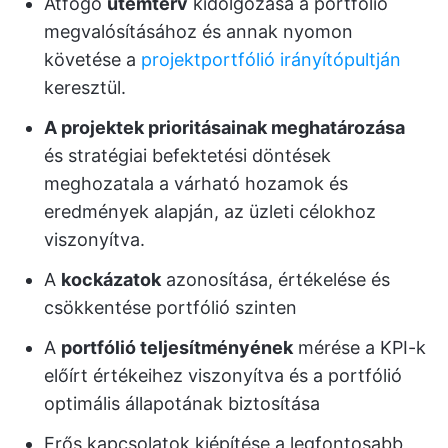
Átfogó
ütemterv
kidolgozása a portfólió
megvalósításához és annak nyomon
követése a
projektportfólió irányítópultján
keresztül.
A projektek prioritásainak meghatározása
és stratégiai befektetési döntések
meghozatala a várható hozamok és
eredmények alapján, az üzleti célokhoz
viszonyítva.
A
kockázatok
azonosítása, értékelése és
csökkentése portfólió szinten
A
portfólió teljesítményének
mérése a KPI-k
előírt értékeihez viszonyítva és a portfólió
optimális állapotának biztosítása
Erős kapcsolatok kiépítése a legfontosabb