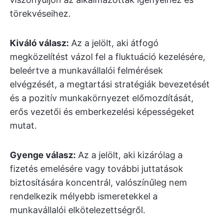
törekvéseihez.
Kiváló válasz:
Az a jelölt, aki átfogó
megközelítést vázol fel a fluktuáció kezelésére,
beleértve a munkavállalói felmérések
elvégzését, a megtartási stratégiák bevezetését
és a pozitív munkakörnyezet előmozdítását,
erős vezetői és emberkezelési képességeket
mutat.
Gyenge válasz:
Az a jelölt, aki kizárólag a
fizetés emelésére vagy további juttatások
biztosítására koncentrál, valószínűleg nem
rendelkezik mélyebb ismeretekkel a
munkavállalói elkötelezettségről.