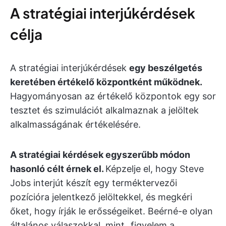
A stratégiai interjúkérdések
célja
A stratégiai interjúkérdések
egy beszélgetés
keretében értékelő központként működnek.
Hagyományosan az értékelő központok egy sor
tesztet és szimulációt alkalmaznak a jelöltek
alkalmasságának értékelésére.
A stratégiai kérdések egyszerűbb módon
hasonló célt érnek el.
Képzelje el, hogy Steve
Jobs interjút készít egy terméktervezői
pozícióra jelentkező jelöltekkel, és megkéri
őket, hogy írják le erősségeiket. Beérné-e olyan
általános válaszokkal, mint „figyelem a