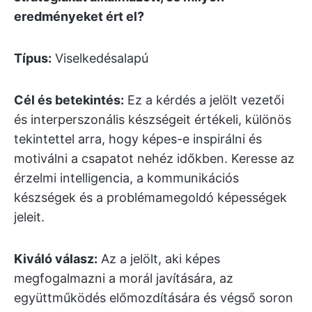
eredményeket ért el?
Típus:
Viselkedésalapú
Cél és betekintés:
Ez a kérdés a jelölt vezetői
és interperszonális készségeit értékeli, különös
tekintettel arra, hogy képes-e inspirálni és
motiválni a csapatot nehéz időkben. Keresse az
érzelmi intelligencia, a kommunikációs
készségek és a problémamegoldó képességek
jeleit.
Kiváló válasz:
Az a jelölt, aki képes
megfogalmazni a morál javítására, az
együttműködés előmozdítására és végső soron