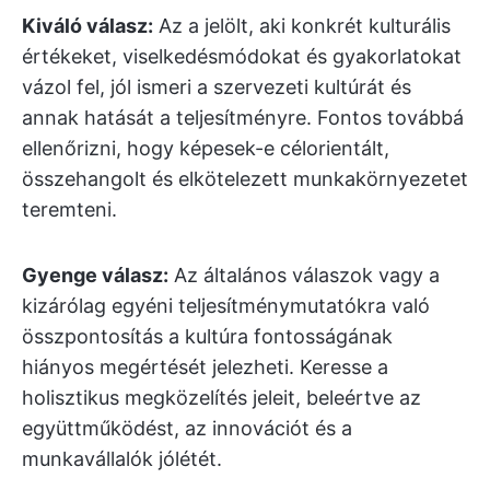
Kiváló válasz:
Az a jelölt, aki konkrét kulturális
értékeket, viselkedésmódokat és gyakorlatokat
vázol fel, jól ismeri a szervezeti kultúrát és
annak hatását a teljesítményre. Fontos továbbá
ellenőrizni, hogy képesek-e célorientált,
összehangolt és elkötelezett munkakörnyezetet
teremteni.
Gyenge válasz:
Az általános válaszok vagy a
kizárólag egyéni teljesítménymutatókra való
összpontosítás a kultúra fontosságának
hiányos megértését jelezheti. Keresse a
holisztikus megközelítés jeleit, beleértve az
együttműködést, az innovációt és a
munkavállalók jólétét.