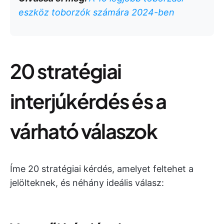
eszköz toborzók számára 2024-ben
20 stratégiai
interjúkérdés és a
várható válaszok
Íme 20 stratégiai kérdés, amelyet feltehet a
jelölteknek, és néhány ideális válasz: