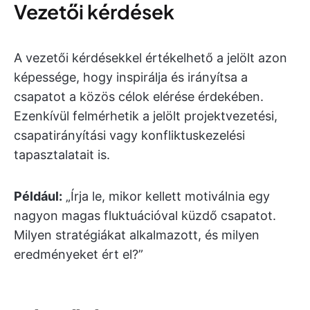
Vezetői kérdések
A vezetői kérdésekkel értékelhető a jelölt azon
képessége, hogy inspirálja és irányítsa a
csapatot a közös célok elérése érdekében.
Ezenkívül felmérhetik a jelölt projektvezetési,
csapatirányítási vagy konfliktuskezelési
tapasztalatait is.
Például:
„Írja le, mikor kellett motiválnia egy
nagyon magas fluktuációval küzdő csapatot.
Milyen stratégiákat alkalmazott, és milyen
eredményeket ért el?”