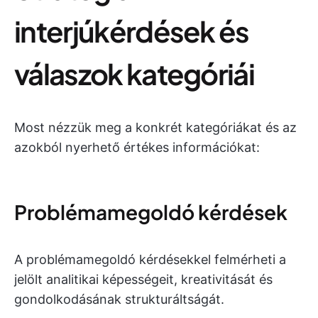
interjúkérdések és
válaszok kategóriái
Most nézzük meg a konkrét kategóriákat és az
azokból nyerhető értékes információkat:
Problémamegoldó kérdések
A problémamegoldó kérdésekkel felmérheti a
jelölt analitikai képességeit, kreativitását és
gondolkodásának strukturáltságát.