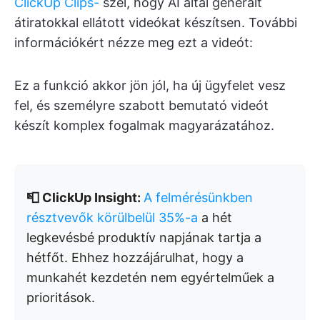
ClickUp Clips-
szel, hogy AI által generált
átiratokkal ellátott videókat készítsen. További
információkért nézze meg ezt a videót:
Ez a funkció akkor jön jól, ha új ügyfelet vesz
fel, és személyre szabott bemutató videót
készít komplex fogalmak magyarázatához.
📮 ClickUp Insight:
A felmérésünkben
résztvevők körülbelül 35%-a
a hét
legkevésbé produktív napjának tartja a
hétfőt. Ehhez hozzájárulhat, hogy a
munkahét kezdetén nem egyértelműek a
prioritások.