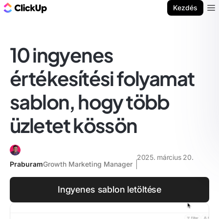
ClickUp blog
Kezdés
Ope
10 ingyenes
értékesítési folyamat
sablon, hogy több
üzletet kössön
2025. március 20.
Praburam
Growth Marketing Manager
Ingyenes sablon letöltése