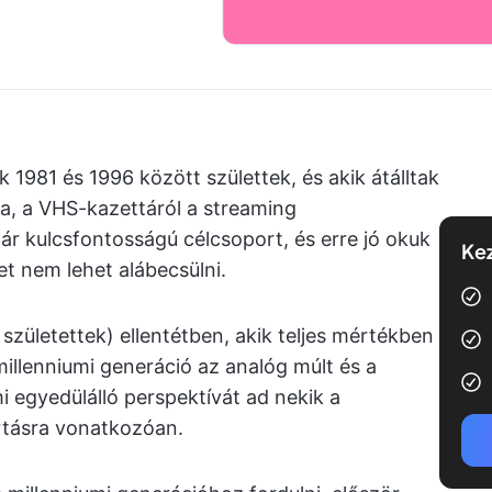
k 1981 és 1996 között születtek, és akik átálltak
ra, a VHS-kazettáról a streaming
ár kulcsfontosságú célcsoport, és erre jó okuk
Kez
t nem lehet alábecsülni.
születettek) ellentétben, akik teljes mértékben
 millenniumi generáció az analóg múlt és a
mi egyedülálló perspektívát ad nekik a
rtásra vonatkozóan.