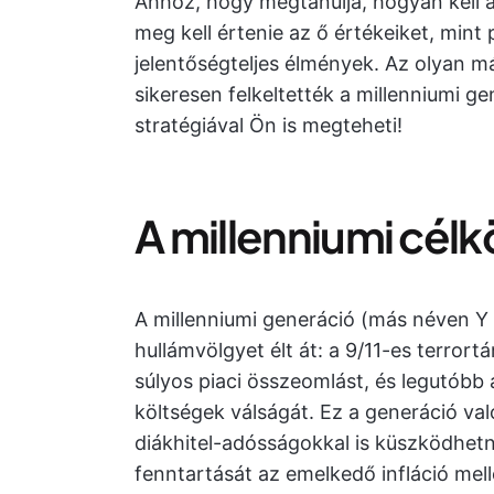
Ahhoz, hogy megtanulja, hogyan kell a
meg kell értenie az ő értékeiket, mint
jelentőségteljes élmények. Az olyan má
sikeresen felkeltették a millenniumi g
stratégiával Ön is megteheti!
A millenniumi cé
A millenniumi generáció (más néven Y
hullámvölgyet élt át: a 9/11-es terror
súlyos piaci összeomlást, és legutóbb
költségek válságát. Ez a generáció va
diákhitel-adósságokkal is küszködhetn
fenntartását az emelkedő infláció mell