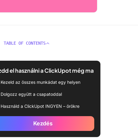
TABLE OF CONTENTS
dd el használni a ClickUpot még ma
Kezeld az összes munkádat egy helyen
Dolgozz együtt a csapatoddal
Használd a ClickUpot INGYEN – örökre
Kezdés