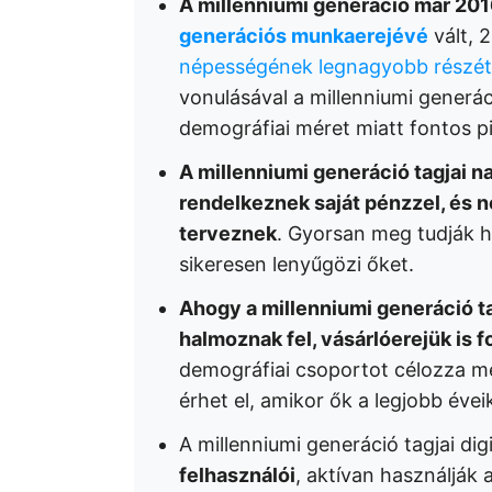
A millenniumi generáció már 20
generációs munkaerejévé
vált,
népességének legnagyobb részét
vonulásával a millenniumi generá
demográfiai méret miatt fontos p
A millenniumi generáció tagjai 
rendelkeznek saját pénzzel, és 
terveznek
. Gyorsan meg tudják h
sikeresen lenyűgözi őket.
Ahogy a millenniumi generáció ta
halmoznak fel, vásárlóerejük is
demográfiai csoportot célozza meg
érhet el, amikor ők a legjobb évei
A millenniumi generáció tagjai dig
felhasználói
, aktívan használják 