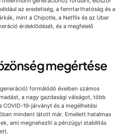
 millenniumi generációhoz fordulni, először
 például az eredetiség, a fenntarthatóság és a
rkák, mint a Chipotle, a Netflix és az Uber
eneráció érdeklődését, és a megfelelő
lközönség megértése
 generáció) formálódó éveiben számos
támadást, a nagy gazdasági válságot, több
 a COVID-19-járványt és a megélhetési
lóban mindent látott már. Emellett hatalmas
ek, ami megnehezíti a pénzügyi stabilitás
ett.