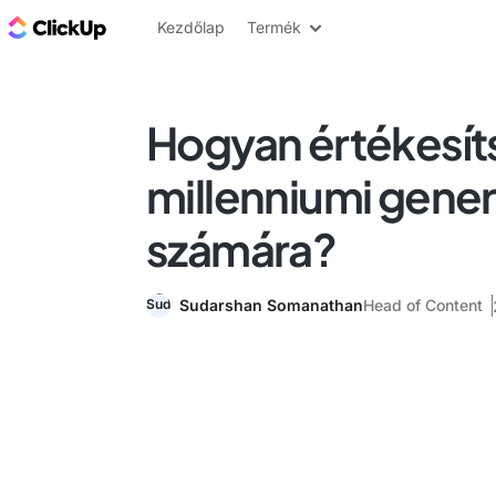
ClickUp blog
Kezdőlap
Termék
Hogyan értékesít
millenniumi gene
számára?
Sudarshan Somanathan
Head of Content