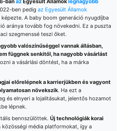
16-ban
az
Egyesült Államok
legnagyobb
 2022-ben pedig
az Egyesült Államok
képezte. A baby boom generáció nyugdíjba
ció aránya tovább fog növekedni. Ez a puszta
iaci szegmenssé teszi őket.
nagyobb valószínűséggel vannak állásban,
nem függnek senkitől, ha nagyobb vásárlást
ozni a vásárlási döntést, ha a márka
gjai előrelépnek a karrierjükben és vagyont
 folyamatosan növekszik
. Ha ezt a
 és elnyeri a lojalitásukat, jelentős hozamot
kbe lépnek.
itális bennszülöttek.
Új technológiák korai
a közösségi média platformokat, így a