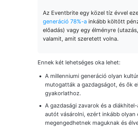
Az Eventbrite egy közel tíz évvel eze
generáció 78%-a
inkább költött pén
előadás) vagy egy élményre (utazás
valamit, amit szeretett volna.
Ennek két lehetséges oka lehet:
A millenniumi generáció olyan kultúr
mutogatták a gazdagságot, és ők el
gyakorlathoz.
A gazdasági zavarok és a diákhitel
autót vásárolni, ezért inkább olya
megengedhetnek maguknak és élve