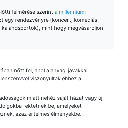
lőtti felmérése szerint
a millenniumi
zt egy rendezvényre (koncert, komédiás
, kalandsportok), mint hogy megvásároljon
ában nőtt fel, ahol a anyagi javakkal
lenszenvvel viszonyultak ehhez a
-adósságok miatt nehéz saját házat vagy új
n dolgokba fektetnek be, amelyeket
znek, azaz értelmes élményekbe.