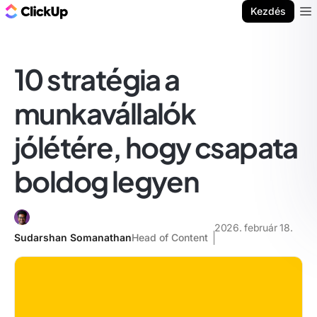
ClickUp blog
Kezdés
Ope
10 stratégia a
munkavállalók
jólétére, hogy csapata
boldog legyen
2026. február 18.
Sudarshan Somanathan
Head of Content