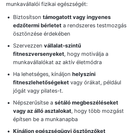
munkavállalói fizikai egészségét:
Biztosítson
támogatott vagy ingyenes
edzőtermi bérletet
a rendszeres testmozgás
ösztönzése érdekében
Szervezzen
vállalat-szintű
fitneszversenyeket
, hogy motiválja a
munkavállalókat az aktív életmódra
Ha lehetséges, kínáljon
helyszíni
fitneszlehetőségeket
vagy órákat, például
jógát vagy pilates-t.
Népszerűsítse a
sétáló megbeszéléseket
vagy az álló asztalokat
, hogy több mozgást
építsen be a munkanapba
Kínáljon egészségügyi ösztönzőket