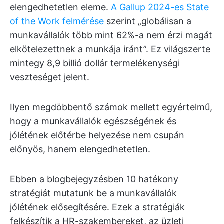
elengedhetetlen eleme.
A Gallup 2024-es State
of the Work felmérése
szerint „globálisan a
munkavállalók több mint 62%-a nem érzi magát
elkötelezettnek a munkája iránt”. Ez világszerte
mintegy 8,9 billió dollár termelékenységi
veszteséget jelent.
Ilyen megdöbbentő számok mellett egyértelmű,
hogy a munkavállalók egészségének és
jólétének előtérbe helyezése nem csupán
előnyös, hanem elengedhetetlen.
Ebben a blogbejegyzésben 10 hatékony
stratégiát mutatunk be a munkavállalók
jólétének elősegítésére. Ezek a stratégiák
felkészítik a HR-szakembereket, az üzleti