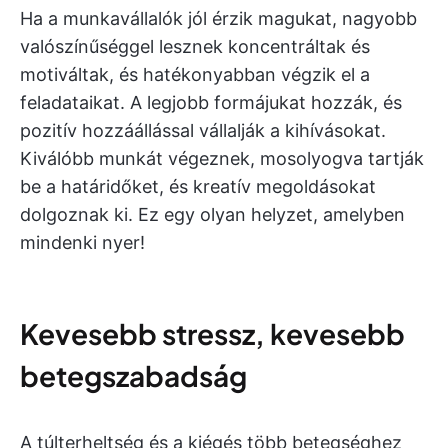
Ha a munkavállalók jól érzik magukat, nagyobb
valószínűséggel lesznek koncentráltak és
motiváltak, és hatékonyabban végzik el a
feladataikat. A legjobb formájukat hozzák, és
pozitív hozzáállással vállalják a kihívásokat.
Kiválóbb munkát végeznek, mosolyogva tartják
be a határidőket, és kreatív megoldásokat
dolgoznak ki. Ez egy olyan helyzet, amelyben
mindenki nyer!
Kevesebb stressz, kevesebb
betegszabadság
A túlterheltség és a kiégés több betegséghez