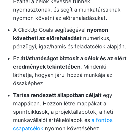
Ezáltal a célok kevésbé tűnnek
nyomasztónak, és segít a munkatársaknak
nyomon követni az előrehaladásukat.
A ClickUp Goals segítségével
nyomon
követheti az előrehaladást
numerikus,
pénzügyi, igaz/hamis és feladatcélok alapján.
Ez
átláthatóságot biztosít a célok és az elért
eredmények tekintetében
. Mindenki
láthatja, hogyan járul hozzá munkája az
összképhez
Tartsa rendezett állapotban céljait
egy
mappában. Hozzon létre mappákat a
sprintciklusok, a projektállapotok, a heti
munkavállalói értékelőlapok és
a fontos
csapatcélok
nyomon követéséhez.