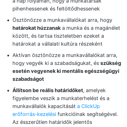
a nap folyamán, hogy a munkatársak
pihenhessenek és feltöltődhessenek
Ösztönözze a munkavállalókat arra, hogy
határokat húzzanak
a munka és a magánélet
között, és tartsa tiszteletben ezeket a
határokat a vállalati kultúra részeként
Aktívan ösztönözze a munkavállalókat arra,
hogy vegyék ki a szabadságukat, és
szükség
esetén vegyenek ki mentális egészségügyi
szabadságot
Állítson be reális határidőket
, amelyek
figyelembe veszik a munkaterhelést és a
munkavállalók kapacitását
a ClickUp
erőforrás-kezelési
funkcióinak segítségével.
Az ésszerűtlen határidők jelentős