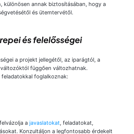
rán, különösen annak biztosításában, hogy a
tségvetésétől és ütemtervétől.
epei és felelősségei
gei a projekt jellegétől, az iparágtól, a
ó változóktól függően változhatnak.
feladatokkal foglalkoznak:
felvázolja a
javaslatokat
, feladatokat,
ásokat. Konzultáljon a legfontosabb érdekelt