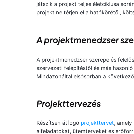
játszik a projekt teljes életciklusa so
projekt ne térjen el a hatókörétől, köl
A projektmenedzser szer
A projektmenedzser szerepe és felelőssé
szervezeti felépítéstől és más hasonl
Mindazonáltal elsősorban a következő 
Projekttervezés
Készítsen átfogó
projekttervet
, amely 
alfeladatokat, ütemterveket és erőforr