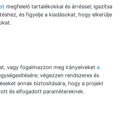
st
megfelelő tartalékokkal és árréssel; igazítsa
éshez, és figyelje a kiadásokat, hogy elkerülje
okat.
at, vagy fogalmazzon meg irányelveket
a
ységesítésére; végezzen rendszeres és
éseket annak biztosítására, hogy a projekt
tott és elfogadott paramétereknek.