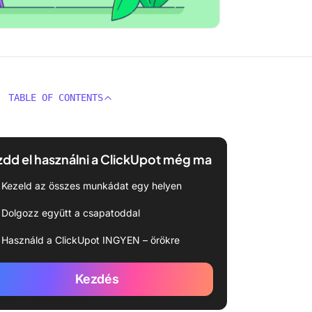
TABLE OF CONTENTS
dd el használni a ClickUpot még ma
Kezeld az összes munkádat egy helyen
Dolgozz együtt a csapatoddal
Használd a ClickUpot INGYEN – örökre
Kezdés