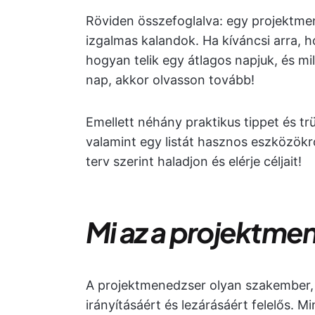
Röviden összefoglalva: egy projektm
izgalmas kalandok. Ha kíváncsi arra, 
hogyan telik egy átlagos napjuk, és m
nap, akkor olvasson tovább!
Emellett néhány praktikus tippet és t
valamint egy listát hasznos eszközökrő
terv szerint haladjon és elérje céljait!
Mi az a projektme
A projektmenedzser olyan szakember, a
irányításáért és lezárásáért felelős. M