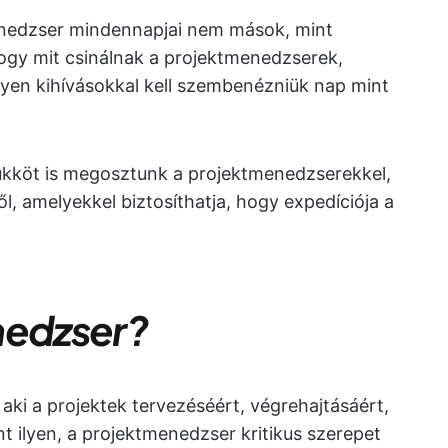
enedzser mindennapjai nem mások, mint
hogy mit csinálnak a projektmenedzserek,
ilyen kihívásokkal kell szembenézniük nap mint
rükköt is megosztunk a projektmenedzserekkel,
l, amelyekkel biztosíthatja, hogy expedíciója a
nedzser?
ki a projektek tervezéséért, végrehajtásáért,
int ilyen, a projektmenedzser kritikus szerepet