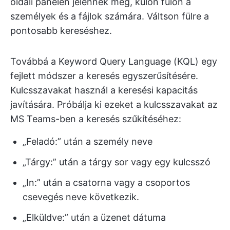
oldali panelen jelennek meg, külön fülön a
személyek és a fájlok számára. Váltson fülre a
pontosabb kereséshez.
Továbbá a Keyword Query Language (KQL) egy
fejlett módszer a keresés egyszerűsítésére.
Kulcsszavakat használ a keresési kapacitás
javítására. Próbálja ki ezeket a kulcsszavakat az
MS Teams-ben a keresés szűkítéséhez:
„Feladó:” után a személy neve
„Tárgy:” után a tárgy sor vagy egy kulcsszó
„In:” után a csatorna vagy a csoportos
csevegés neve következik.
„Elküldve:” után a üzenet dátuma