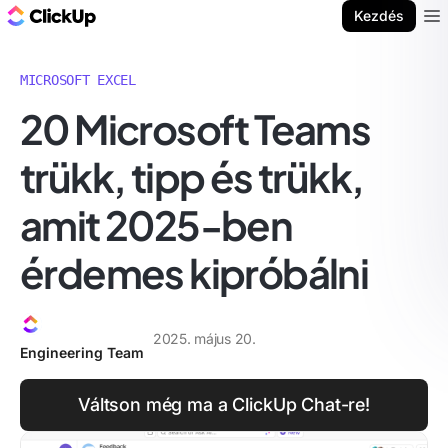
ClickUp blog
Kezdés
Ope
MICROSOFT EXCEL
20 Microsoft Teams
trükk, tipp és trükk,
amit 2025-ben
érdemes kipróbálni
2025. május 20.
Engineering Team
Váltson még ma a ClickUp Chat-re!