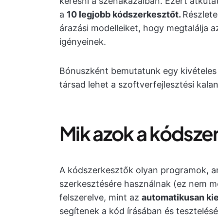
keresni a szénakazalban. Ezért átkuta
a
10 legjobb kódszerkesztőt.
Részlete
árazási modelleiket, hogy megtalálja a
igényeinek.
Bónuszként bemutatunk egy kivétele
társad lehet a szoftverfejlesztési kala
Mik azok a kódsze
A kódszerkesztők olyan programok, ame
szerkesztésére használnak (ez nem me
felszerelve, mint az
automatikusan kie
segítenek a kód írásában és tesztelésé