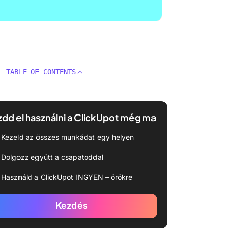
TABLE OF CONTENTS
dd el használni a ClickUpot még ma
Kezeld az összes munkádat egy helyen
Dolgozz együtt a csapatoddal
Használd a ClickUpot INGYEN – örökre
Kezdés