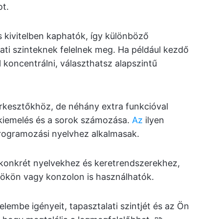
t.
 kivitelben kaphatók, így különböző
ti szinteknek felelnek meg. Ha például kezdő
 koncentrálni, választhatsz alapszintű
esztőkhöz, de néhány extra funkcióval
skiemelés és a sorok számozása.
Az
ilyen
rogramozási nyelvhez alkalmasak.
 konkrét nyelvekhez és keretrendszerekhez,
ökön vagy konzolon is használhatók.
lembe igényeit, tapasztalati szintjét és az Ön