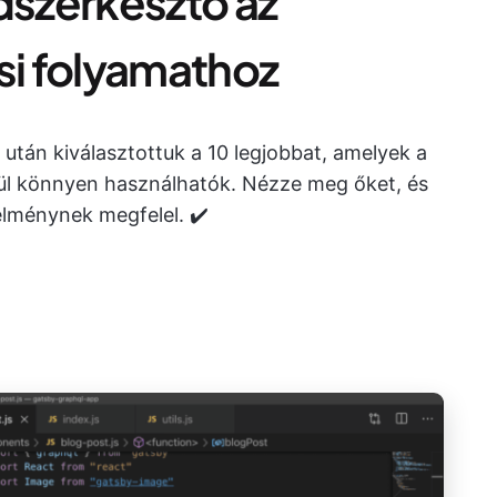
dszerkesztő az
si folyamathoz
után kiválasztottuk a 10 legjobbat, amelyek a
enül könnyen használhatók. Nézze meg őket, és
elménynek megfelel. ✔️