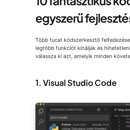
10 fantasztikus kó
egyszerű fejleszté
Több tucat kódszerkesztő felfedezése 
legtöbb funkciót kínálják és hihetetl
válassza ki azt, amelyik minden követ
1. Visual Studio Code