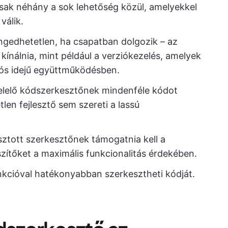
csak néhány a sok lehetőség közül, amelyekkel
válik.
engedhetetlen, ha csapatban dolgozik – az
kínálnia, mint például a verziókezelés, amelyek
lós idejű együttműködésben.
elelő kódszerkesztőnek mindenféle kódot
etlen fejlesztő sem szereti a lassú
asztott szerkesztőnek támogatnia kell a
ítőket a maximális funkcionalitás érdekében.
unkcióval hatékonyabban szerkesztheti kódját.