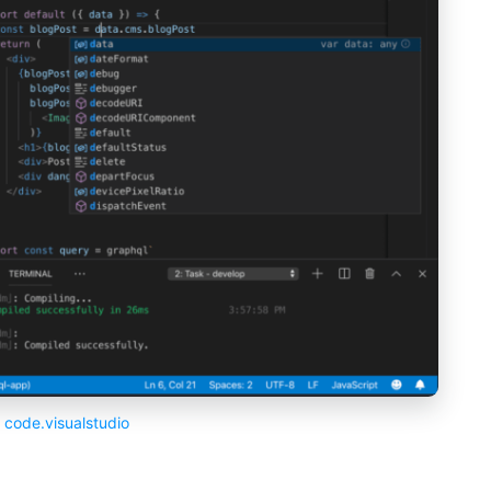
:
code.visualstudio