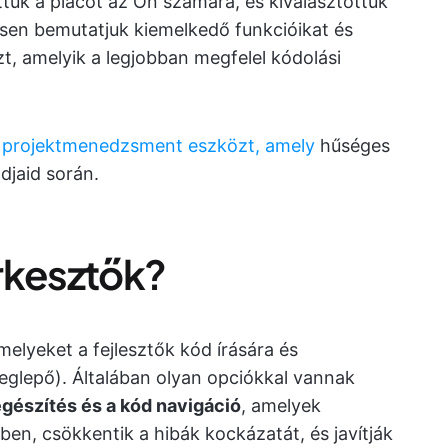
ttuk a piacot az Ön számára, és kiválasztottuk
sen bemutatjuk kiemelkedő funkcióikat és
zt, amelyik a legjobban megfelel kódolási
s
projektmenedzsment eszközt, amely
hűséges
ndjaid során.
rkesztők?
lyeket a fejlesztők kód írására és
glepő). Általában olyan opciókkal vannak
gészítés és a kód navigáció
, amelyek
ben, csökkentik a hibák kockázatát, és javítják