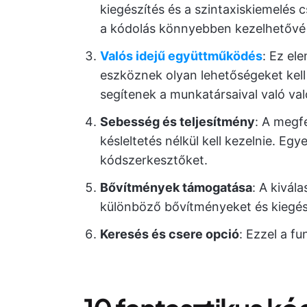
kiegészítés és a szintaxiskiemelés 
a kódolás könnyebben kezelhetővé 
Valós idejű együttműködés
: Ez el
eszköznek olyan lehetőségeket kell 
segítenek a munkatársaival való va
Sebesség és teljesítmény
: A megf
késleltetés nélkül kell kezelnie. Egy
kódszerkesztőket.
Bővítmények támogatása
: A kivál
különböző bővítményeket és kiegész
Keresés és csere opció
: Ezzel a f