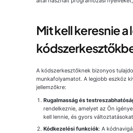
által használt programozási nyelveket,
Mit kell keresnie a
kódszerkesztőkb
A kódszerkesztőknek bizonyos tulajdon
munkafolyamatot. A legjobb eszköz ki
jellemzőkre:
Rugalmasság és testreszabhatósá
rendelkeznie, amelyet az Ön igénye
kell lennie, és gyors változtatásokat
Kódkezelési funkciók
: A kódnavigá