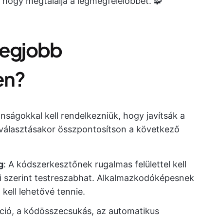
 hogy megtalálja a legmegfelelőbbet. 🧩
 legjobb
en?
ságokkal kell rendelkezniük, hogy javítsák a
választásakor összpontosítson a következő
g
: A kódszerkesztőnek rugalmas felülettel kell
i szerint testreszabhat. Alkalmazkodóképesnek
 kell lehetővé tennie.
ció, a kódösszecsukás, az automatikus