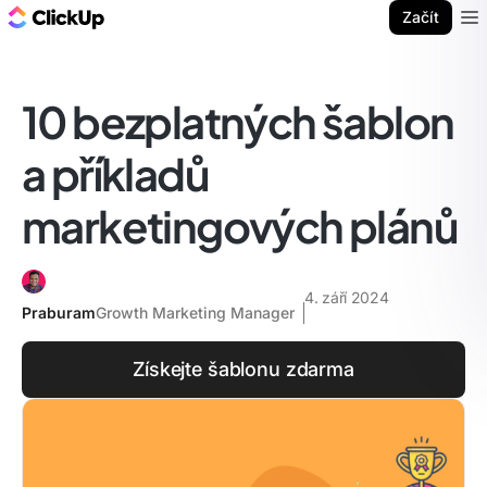
ClickUp blog
Začít
Ope
10 bezplatných šablon
a příkladů
marketingových plánů
4. září 2024
Praburam
Growth Marketing Manager
Získejte šablonu zdarma