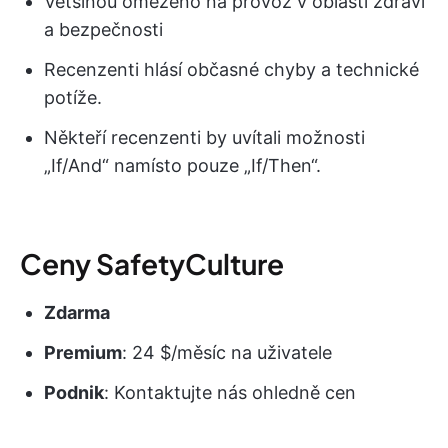
Většinou omezeno na provoz v oblasti zdraví
a bezpečnosti
Recenzenti hlásí občasné chyby a technické
potíže.
Někteří recenzenti by uvítali možnosti
„If/And“ namísto pouze „If/Then“.
Ceny SafetyCulture
Zdarma
Premium
: 24 $/měsíc na uživatele
Podnik
: Kontaktujte nás ohledně cen